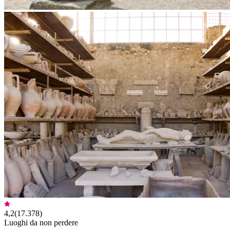
4,2
(
17.378
)
Luoghi da non perdere