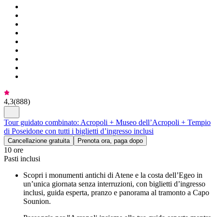
4,3
(
888
)
Tour guidato combinato: Acropoli + Museo dell’Acropoli + Tempio
di Poseidone con tutti i biglietti d’ingresso inclusi
Cancellazione gratuita
Prenota ora, paga dopo
10 ore
Pasti inclusi
Scopri i monumenti antichi di Atene e la costa dell’Egeo in
un’unica giornata senza interruzioni, con biglietti d’ingresso
inclusi, guida esperta, pranzo e panorama al tramonto a Capo
Sounion.