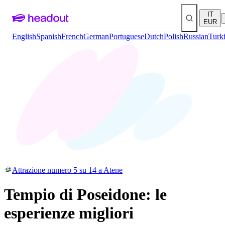
IT
EUR
English
Spanish
French
German
Portuguese
Dutch
Polish
Russian
Turk
Attrazione numero 5 su 14 a Atene
Tempio di Poseidone: le
esperienze migliori