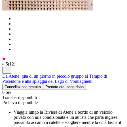
4,5
(
12
)
Da Atene: gita di un giorno in piccolo gruppo al Tempio di
Poseidone e alla spiaggia del Lago di Vouliagmeni
Cancellazione gratuita
Prenota ora, paga dopo
6 ore
Transfer disponibili
Prelievo disponibile
Viaggia lungo la Riviera di Atene a bordo di un veicolo
privato con aria condizionata e un autista che parla inglese,
passando accanto a calette e scogliere mentre la città lascia il