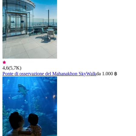
4,6
(
5,7K
)
Ponte di osservazione del Mahanakhon SkyWalk
da 1.000 ฿