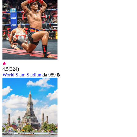
4,5
(
324
)
World Siam Stadium
da 989 ฿