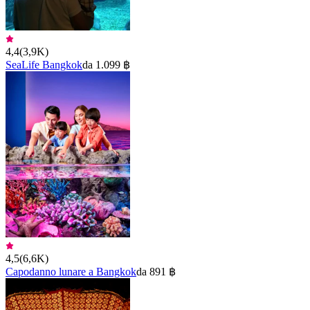
4,4
(
3,9K
)
SeaLife Bangkok
da 1.099 ฿
4,5
(
6,6K
)
Capodanno lunare a Bangkok
da 891 ฿