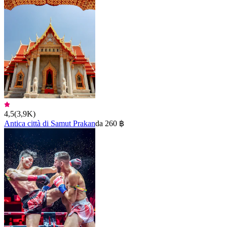
4,5
(
3,9K
)
Antica città di Samut Prakan
da 260 ฿