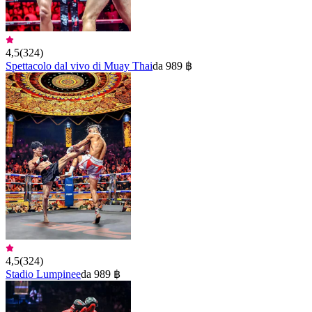
4,5
(
324
)
Spettacolo dal vivo di Muay Thai
da 989 ฿
4,5
(
324
)
Stadio Lumpinee
da 989 ฿