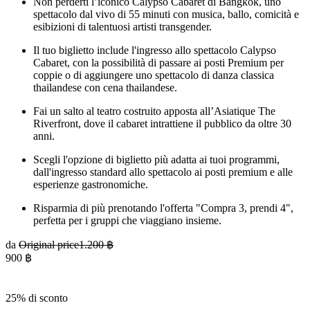
Non perderti l’iconico Calypso Cabaret di Bangkok, uno
spettacolo dal vivo di 55 minuti con musica, ballo, comicità e
esibizioni di talentuosi artisti transgender.
Il tuo biglietto include l'ingresso allo spettacolo Calypso
Cabaret, con la possibilità di passare ai posti Premium per
coppie o di aggiungere uno spettacolo di danza classica
thailandese con cena thailandese.
Fai un salto al teatro costruito apposta all’Asiatique The
Riverfront, dove il cabaret intrattiene il pubblico da oltre 30
anni.
Scegli l'opzione di biglietto più adatta ai tuoi programmi,
dall'ingresso standard allo spettacolo ai posti premium e alle
esperienze gastronomiche.
Risparmia di più prenotando l'offerta "Compra 3, prendi 4",
perfetta per i gruppi che viaggiano insieme.
da
Original price
1.200 ฿
900 ฿
25% di sconto