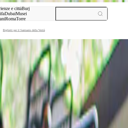
a:
ienze e città
Burj
ifa
Dubai
Musei
ani
Roma
Torre
l
Parigi
esperienze e città
Biglietti per il Santuario della Verità