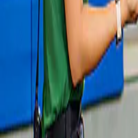
630 ฿
10% di sconto
Slide 1 of 1, Visitors posing with a tiger cub
Cancellazione gratuita
at Tiger Park Pattaya.
Tiger Park Pattaya
4,7
(
358
)
Biglietti per il Tiger Park: non residenti in 
Thailandia
490 ฿
Slide 1 of 1, Dolphin interacting with
Cancellazione gratuita
swimmer at Pattaya Dolphinarium,
Thailand.