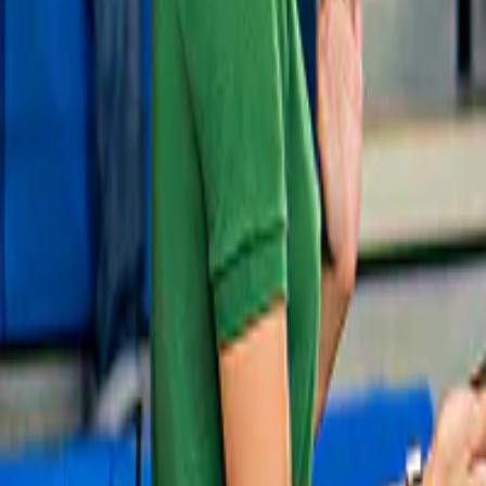
4,5
(
2.047
)
[Biglietti per il Giardino Tropicale di Nong 
Nooch con spettacolo e pranzo a buffet
da
ORIGINAL PRICE
650 ฿
620 ฿
5% di sconto
Slide 1 of 1, Girl interacting with dolphin at
Cancellazione gratuita
Pattaya Dolphinarium.
Delfinario di Pattaya
4,5
(
967
)
Biglietti per il Dolphinarium di Pattaya: 
Residenti non thailandesi
da
ORIGINAL PRICE
700 ฿