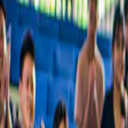
Una collezione accuratamente selezionata dei migliori tour della città,
Scelto da oltre 54 milioni di persone in tutto il mondo
Scopri perché milioni di clienti scelgono noi
Le migliori esperienze a Pattaya