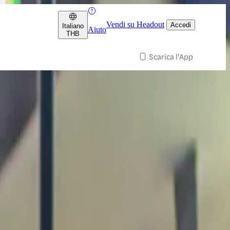
Vendi su Headout
Accedi
Italiano
Aiuto
THB
Scarica l'App