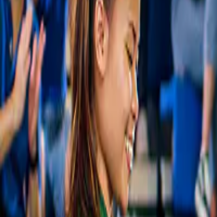
Slide 1 of 1, Performers in vibrant costumes
Cancellazione gratuita
on stage at Alcazar Cabaret Pattaya.
Alcazar Cabaret Pattaya
4,6
(
620
)
Biglietti per Alcazar Cabaret Show
da
ORIGINAL PRICE
1.200 ฿
900 ฿
25% di sconto
Slide 1 of 1, Performer suspended in air with
dancers in red costumes at Tiffany's Show.