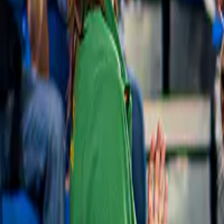
Prenota i biglietti per il Tiffany's Show Pattaya
4,5
(
2.208
)
Biglietti per lo spettacolo di Tiffany a 
Pattaya
da
ORIGINAL PRICE
1.200 ฿
1.090 ฿
9% di sconto
Slide 1 of 1, Stonehenge replica surrounded
Cancellazione gratuita
by manicured gardens at Nong Nooch
Tropical Garden, Thailand.
Biglietti per il Giardino Tropicale di Nong Nooch