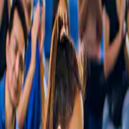
Visualizza tutto
Slide 1 of 12
Slide 1 of 1, Sanctuary of Truth in Pattaya
Cancellazione gratuita
with intricate wooden carvings and an
elephant in the foreground.
Biglietti per il Santuario della Verità
4,5
(
2.319
)
Biglietti per il Santuario della Verità - Il 
castello di legno più grande del mondo
da
ORIGINAL PRICE
500 ฿
451 ฿
10% di sconto