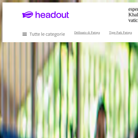
Cerc
esper
Khal
vatic
Eiffe
Tutte le categorie
Delfinario di Pattaya
Tiger Park Pattaya
Scopri il meglio di Pattaya