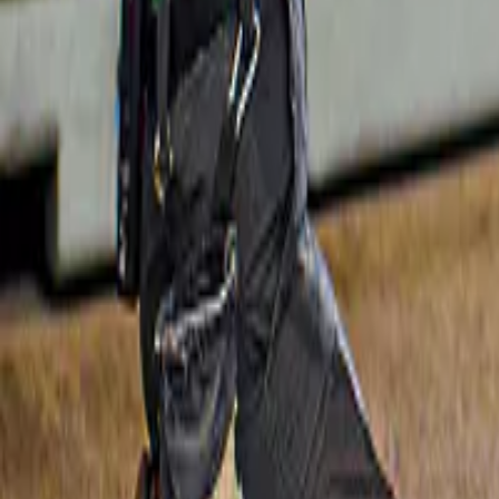
Nuovo
Delfinario di Pattaya
Delfinario di Pattaya - Nuota con i delfini
ORIGINAL PRICE
6.000 ฿
5.400 ฿
10% di sconto
Slide 1 of 1, Dolphins playing with colorful
Cancellazione gratuita
balls at Dolphinarium in Pattaya.
Nuovo
Delfinario di Pattaya
Biglietti per il Delfinario di Pattaya: 