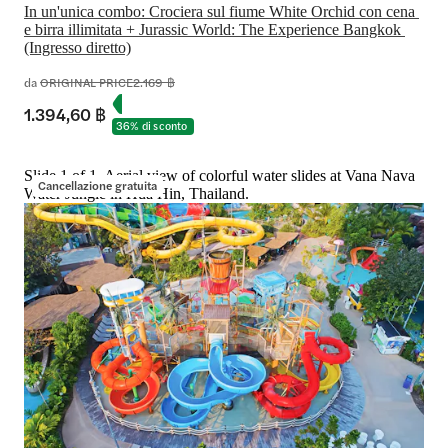
In un'unica combo: Crociera sul fiume White Orchid con cena 
e birra illimitata + Jurassic World: The Experience Bangkok 
(Ingresso diretto)
da
ORIGINAL PRICE
2.169 ฿
1.394,60 ฿
36% di sconto
Slide 1 of 1, Aerial view of colorful water slides at Vana Nava
Cancellazione gratuita
Water Jungle in Hua Hin, Thailand.