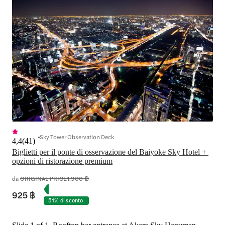
Sky Tower Observation Deck
4,4
(
41
)
Biglietti per il ponte di osservazione del Baiyoke Sky Hotel + 
opzioni di ristorazione premium
da
ORIGINAL PRICE
1.900 ฿
925 ฿
51% di sconto