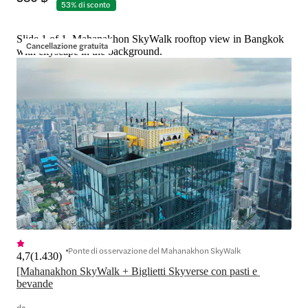
53% di sconto
Slide 1 of 1, Mahanakhon SkyWalk rooftop view in Bangkok
Cancellazione gratuita
with cityscape in the background.
Ponte di osservazione del Mahanakhon SkyWalk
4,7
(
1.430
)
[Mahanakhon SkyWalk + Biglietti Skyverse con pasti e 
bevande
da