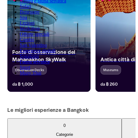
Natura e fauna selvatica
Safari
Benessere
Spa
Lezioni
Workshop
Offerte speciali
Combo
San Valentino
Ponte di osservazione del
Esperienze digitali
Soggiorni
Mahanakhon SkyWalk
Antica città d
Fauna selvatica
Sport
Observation Decks
Museums
Muay Thai
Ammirate Bangkok dal Mahanakhon 
Visita l'Antica città
da
฿ 1,000
da
฿ 260
SkyWalk, il ponte più alto della città. 
un museo all'aperto
Catturate le viste dello skyline ed 
luoghi simbolo della
esplorate le offerte combinate per 
questo patrimonio ar
un'esperienza completa.
thailandese, e immer
Le migliori esperienze a Bangkok
cultura, con i nostri
0
Categorie