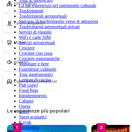
Tour in motoscafo
Siti religiosi
La tua esperienza nel patrimonio culturale
Trasferimenti
Trasferimenti aeroportuali
Servizio di trasferimento verso le attrazioni
Parchi acquatici
Trasferimenti aeroportuali privati
Servizi di viaggio
WiFi e carte SIM
Musei
Servizi aeroportuali
Crociere
Crociere con cena
Crociere panoramiche
Acquari
Mangiare e bere
Esperienze culinarie
Tour gastronomici
Lezioni di cucina
Esperienze immersive
Pub crawl
Food Pass
Intrattenimento
Cabaret
Opera
Le esperienze più popolari
Sport
Sport acquatici
Kayak
1
2
Snorkeling