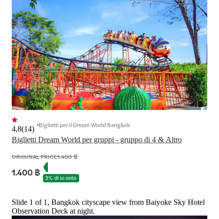
Biglietti per il Dream World Bangkok
4,8
(
14
)
ORIGINAL PRICE
1.450 ฿
1.400 ฿
3% di sconto
Slide 1 of 1, Bangkok cityscape view from Baiyoke Sky Hotel
Observation Deck at night.