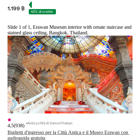
1.199 ฿
43% di sconto
Slide 1 of 1, Erawan Museum interior with ornate staircase and
stained glass ceiling, Bangkok, Thailand.
Antica città di Samut Prakan
4,5
(
938
)
Biglietti d'ingresso per la Città Antica e il Museo Erawan con 
audioguida gratuita