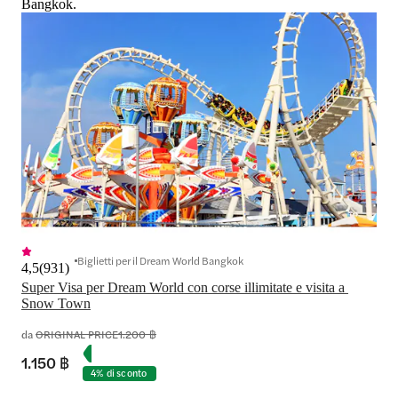
Bangkok.
Biglietti per il Dream World Bangkok
4,5
(
931
)
Super Visa per Dream World con corse illimitate e visita a 
Snow Town
da
ORIGINAL PRICE
1.200 ฿
1.150 ฿
4% di sconto