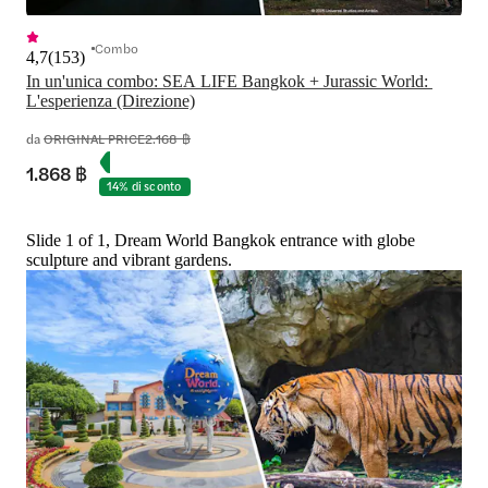
Combo
4,7
(
153
)
In un'unica combo: SEA LIFE Bangkok + Jurassic World: 
L'esperienza (Direzione)
da
ORIGINAL PRICE
2.168 ฿
1.868 ฿
14% di sconto
Slide 1 of 1, Dream World Bangkok entrance with globe
sculpture and vibrant gardens.