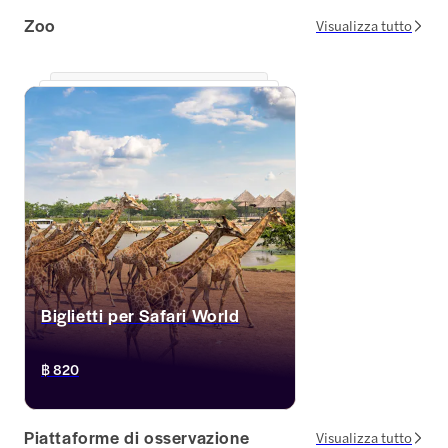
i tuoi biglietti per Dream World Bangkok 
piscina a onde e il fiu
Zoo
avrai accesso illimitato a tutte le giostre e 
le famiglie, con validi
Visualizza tutto
le attrazioni, oltre a trasferimenti di andata 
immediata, biglietti mo
e ritorno, pasti a buffet e sconti.
pasti inclusi, il tutto a
Biglietti per Safari World
Sfrutta al massimo la tua giornata con 
฿ 820
questi biglietti e visita sia il Marine Park 
che il Safari Park con i nostri tour combo.
Piattaforme di osservazione
Visualizza tutto