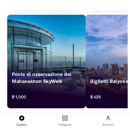
Ponte di osservazione del
Mahanakhon SkyWalk
Biglietti Baiyoke
Ammirate Bangkok dal Mahanakhon 
Visita il Baiyoke Sky H
฿ 1,000
฿ 425
SkyWalk, il ponte più alto della città. 
goditi la vista panoram
Catturate le viste dello skyline ed esplorate 
Bangkok dal ponte di 
le offerte combinate per un'esperienza 
e 88° piano! Accedi a
Siti religiosi
completa.
di biglietti esclusivi 
Visualizza tutto
incredibilmente scont
Esplora
Categorie
Account