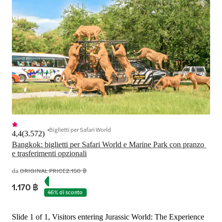
Biglietti per Safari World
4,4
(
3.572
)
Bangkok: biglietti per Safari World e Marine Park con pranzo 
da
ORIGINAL PRICE
2.150 ฿
1.170 ฿
46% di sconto
Slide 1 of 1, Visitors entering Jurassic World: The Experience