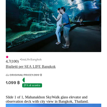
SeaLife Bangkok
4,7
(
100
)
Biglietti per SEA LIFE Bangkok
da
ORIGINAL PRICE
1.399 ฿
1.099 ฿
21% di sconto
Slide 1 of 1, Mahanakhon SkyWalk glass elevator and
observation deck with city view in Bangkok, Thailand.