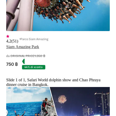
Parco Siam Amazing
4,2
(
51
)
Siam Amazing Park
da
ORIGINAL PRICE
1.350 ฿
750 ฿
44% di sconto
Slide 1 of 1, Safari World dolphin show and Chao Phraya
dinner cruise in Bangkok.