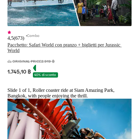
Combo
4,5
(
673
)
Pacchetto: Safari World con pranzo + biglietti per Jurassic 
World
da
ORIGINAL PRICE
2.919 ฿
1.745,10 ฿
40% di sconto
Slide 1 of 1, Roller coaster ride at Siam Amazing Park,
Bangkok, with people enjoying the thrill.