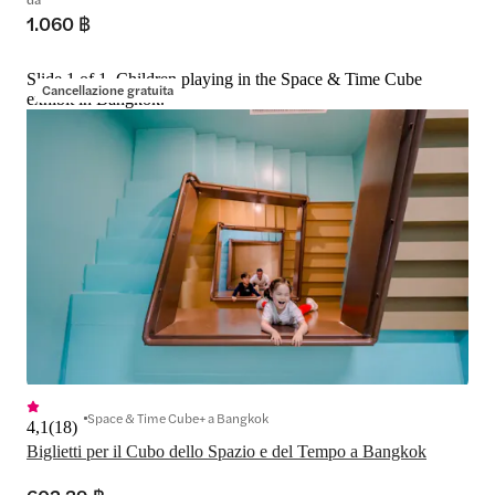
1.060 ฿
Slide 1 of 1, Children playing in the Space & Time Cube
Cancellazione gratuita
exhibit in Bangkok.
Space & Time Cube+ a Bangkok
4,1
(
18
)
Biglietti per il Cubo dello Spazio e del Tempo a Bangkok