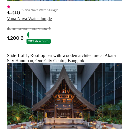
Vana Nava Water Jungle
4,3
(
11
)
Vana Nava Water Jungle
da
ORIGINAL PRICE
1.500 ฿
1.200 ฿
20% di sconto
Slide 1 of 1, Rooftop bar with wooden architecture at Akara
Sky Hanuman, One City Centre, Bangkok.