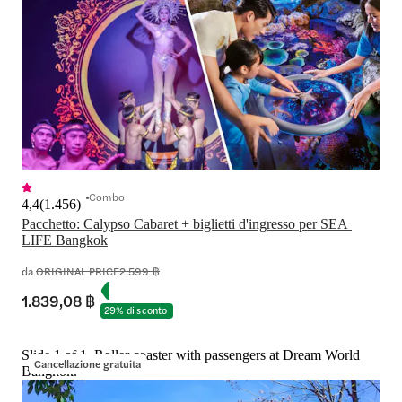
Combo
4,4
(
1.456
)
Pacchetto: Calypso Cabaret + biglietti d'ingresso per SEA 
LIFE Bangkok
da
ORIGINAL PRICE
2.599 ฿
1.839,08 ฿
29% di sconto
Slide 1 of 1, Roller coaster with passengers at Dream World
Cancellazione gratuita
Bangkok.