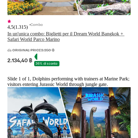
Combo
4,5
(
1.315
)
In un'unica combo: Biglietti per il Dream World Bangkok + 
Safari World Parco Marino
da
ORIGINAL PRICE
3.350 ฿
2.134,40 ฿
36% di sconto
Slide 1 of 1, Dolphins performing with trainers at Marine Park;
visitors entering Jurassic World through jungle gate.