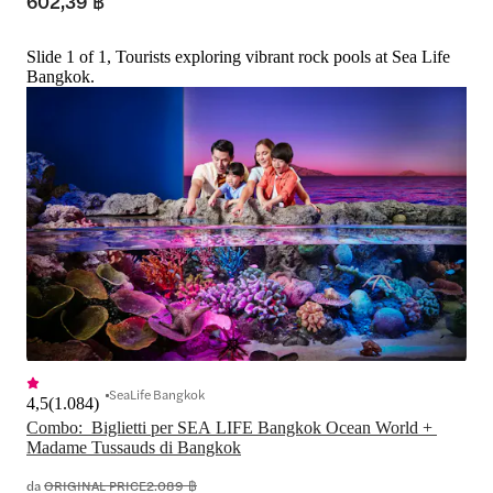
602,39 ฿
Slide 1 of 1, Tourists exploring vibrant rock pools at Sea Life
Bangkok.
SeaLife Bangkok
4,5
(
1.084
)
Combo:  Biglietti per SEA LIFE Bangkok Ocean World + 
Madame Tussauds di Bangkok
da
ORIGINAL PRICE
2.089 ฿