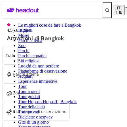
IT
THB
Le migliori cose da fare a Bangkok
4,5
(
18.319
Biglietti
)
Musei
Attrazioni di Bangkok
Parchi a tema
Zoo
Parchi
Tutti
Parchi acquatici
Siti religiosi
Luoghi da non perdere
Piattaforme di osservazione
Parchi a tema
Acquari
Esperienze immersive
Tour
Tour a piedi
Zoo
Tour guidati
Tour Hop-on Hop-off | Bangkok
Tour della città
Piattaforme di osservazione
Tour privati
Biciclette e segway
Gite di un giorno