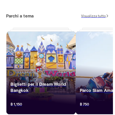
Parchi a tema
Visualizza tutto
Biglietti per il Dream World
Bangkok
Parco Siam Amaz
Dream World Bangkok è il luogo di 
Sperimentate una misc
฿ 1,150
฿ 750
divertimento ideale, con un mix sfrenato di 
parchi acquatici al Si
giostre adrenaliniche e angoli di relax. Con 
Godetevi le emozionan