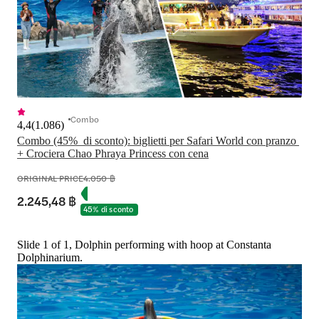
Combo
4,4
(
1.086
)
Combo (45%  di sconto): biglietti per Safari World con pranzo 
+ Crociera Chao Phraya Princess con cena
ORIGINAL PRICE
4.050 ฿
2.245,48 ฿
45% di sconto
Slide 1 of 1, Dolphin performing with hoop at Constanta
Dolphinarium.