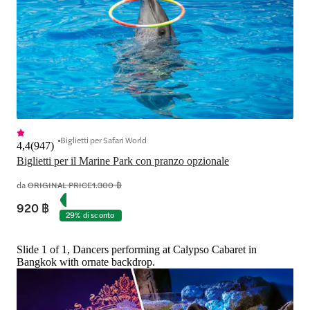
Biglietti per Safari World
4,4
(
947
)
Biglietti per il Marine Park con pranzo opzionale
da
ORIGINAL PRICE
1.300 ฿
920 ฿
29% di sconto
Slide 1 of 1, Dancers performing at Calypso Cabaret in
Bangkok with ornate backdrop.