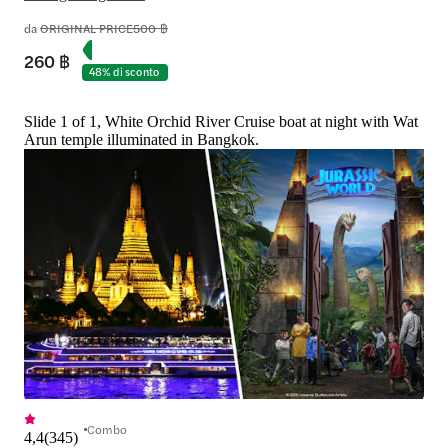
da
ORIGINAL PRICE
500 ฿
260 ฿
48% di sconto
Slide 1 of 1, White Orchid River Cruise boat at night with Wat
Arun temple illuminated in Bangkok.
Combo
4,4
(
345
)