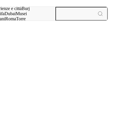
a:
ienze e città
Burj
ifa
Dubai
Musei
ani
Roma
Torre
l
Parigi
esperienze e città