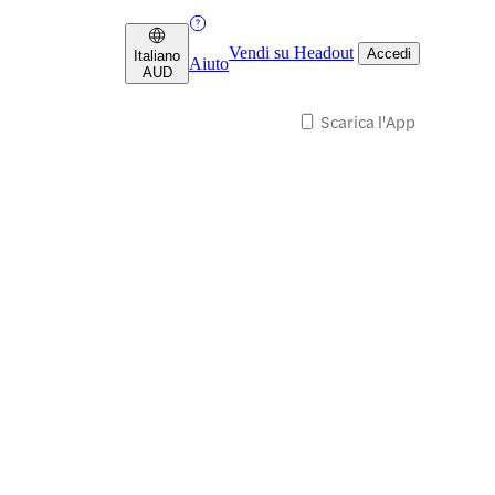
Vendi su Headout
Accedi
Italiano
Aiuto
AUD
Scarica l'App