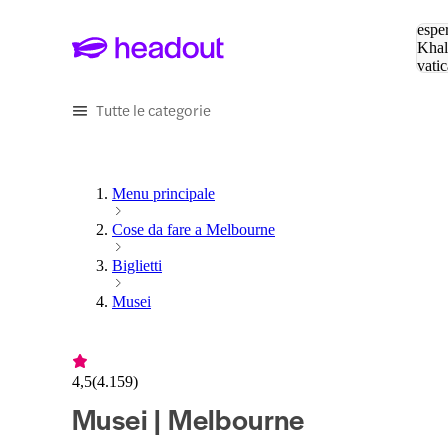
Cerc
esper
Khal
vatic
Eiffe
Tutte le categorie
Menu principale
Cose da fare a Melbourne
Biglietti
Musei
4,5
(
4.159
)
Musei | Melbourne