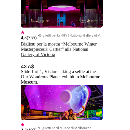
Biglietti per la NGV (National Gallery of Victoria)
4,8
(
355
)
Biglietti per la mostra “Melbourne Winter 
Masterpieces® Cartier” alla National 
Gallery of Victoria
43 A$
Slide 1 of 1, Visitors taking a selfie at the
Our Wondrous Planet exhibit in Melbourne
Museum.
Biglietti per il Museo di Melbourne