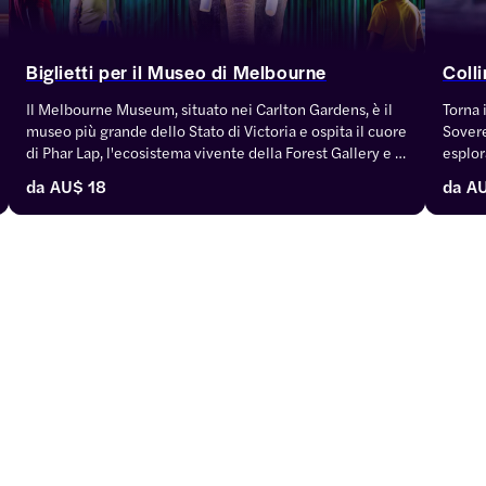
Biglietti per il Museo di Melbourne
Coll
Il Melbourne Museum, situato nei Carlton Gardens, è il 
Torna 
museo più grande dello Stato di Victoria e ospita il cuore 
Sovere
di Phar Lap, l'ecosistema vivente della Forest Gallery e 
esplor
numerose mostre dedicate ai popoli indigeni, oltre 
traina
da
AU$ 18
da
A
all'IMAX di Melbourne. Qui trovi i biglietti d'ingresso 
vivo. 
standard, i pacchetti per le mostre speciali e i film in 
educat
formato IMAX.