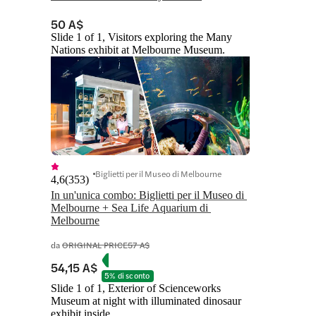
50 A$
Slide 1 of 1, Visitors exploring the Many
Nations exhibit at Melbourne Museum.
Biglietti per il Museo di Melbourne
4,6
(
353
)
In un'unica combo: Biglietti per il Museo di 
Melbourne + Sea Life Aquarium di 
Melbourne
da
ORIGINAL PRICE
57 A$
54,15 A$
5% di sconto
Slide 1 of 1, Exterior of Scienceworks
Museum at night with illuminated dinosaur
exhibit inside.