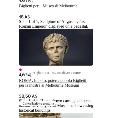
4,8
(
197
)
Biglietti per il Museo di Melbourne
18 A$
Slide 1 of 1, Sculpture of Augustus, first
Roman Emperor, displayed on a pedestal.
Biglietti per il Museo di Melbourne
4,6
(
54
)
ROMA: Impero, potere, popolo Biglietti 
per la mostra al Melbourne Museum 
38,50 A$
Slide 1 of 1, Horse-drawn carriage on street
Cancellazione gratuita
outside Sovereign Hill Museum, showcasing
historical buildings.