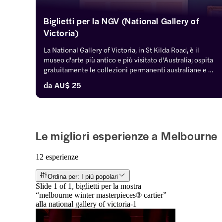
Biglietti per la NGV (National Gallery of
Victoria)
La National Gallery of Victoria, in St Kilda Road, è il 
museo d'arte più antico e più visitato d'Australia; ospita 
gratuitamente le collezioni permanenti australiane e 
internazionali, mentre le mostre temporanee e le visite 
da
AU$ 25
guidate sono a pagamento. Qui trovi tutte le 
informazioni sull’ingresso gratuito permanente, i 
biglietti per le mostre speciali e le opzioni di visite 
guidate.
Le migliori esperienze a Melbourne
12 esperienze
Ordina per: I più popolari
Slide 1 of 1, biglietti per la mostra
“melbourne winter masterpieces® cartier”
alla national gallery of victoria-1