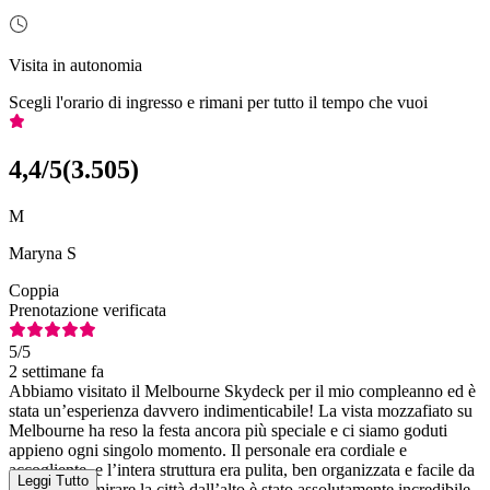
Visita in autonomia
Scegli l'orario di ingresso e rimani per tutto il tempo che vuoi
4,4
/5
(
3.505
)
M
Maryna S
Coppia
Prenotazione verificata
5
/5
2 settimane fa
Abbiamo visitato il Melbourne Skydeck per il mio compleanno ed è
stata un’esperienza davvero indimenticabile! La vista mozzafiato su
Melbourne ha reso la festa ancora più speciale e ci siamo goduti
appieno ogni singolo momento. Il personale era cordiale e
accogliente, e l’intera struttura era pulita, ben organizzata e facile da
Leggi Tutto
visitare. Ammirare la città dall’alto è stato assolutamente incredibile,