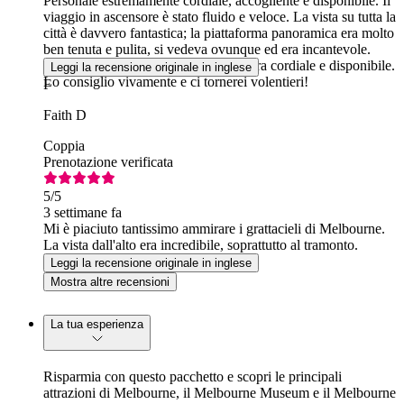
Personale estremamente cordiale, accogliente e disponibile. Il
viaggio in ascensore è stato fluido e veloce. La vista su tutta la
città è davvero fantastica; la piattaforma panoramica era molto
ben tenuta e pulita, si vedeva ovunque ed era incantevole.
Tutto il personale al piano superiore era cordiale e disponibile.
Leggi la recensione originale in inglese
Lo consiglio vivamente e ci tornerei volentieri!
F
Faith D
Coppia
Prenotazione verificata
5
/5
3 settimane fa
Mi è piaciuto tantissimo ammirare i grattacieli di Melbourne.
La vista dall'alto era incredibile, soprattutto al tramonto.
Leggi la recensione originale in inglese
Mostra altre recensioni
La tua esperienza
Risparmia con questo pacchetto e scopri le principali
attrazioni di Melbourne, il Melbourne Museum e il Melbourne