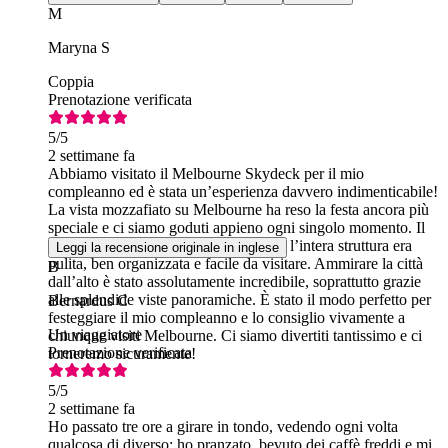
M
Maryna S
Coppia
Prenotazione verificata
5
/5
2 settimane fa
Abbiamo visitato il Melbourne Skydeck per il mio
compleanno ed è stata un’esperienza davvero indimenticabile!
La vista mozzafiato su Melbourne ha reso la festa ancora più
speciale e ci siamo goduti appieno ogni singolo momento. Il
personale era cordiale e accogliente, e l’intera struttura era
Leggi la recensione originale in inglese
pulita, ben organizzata e facile da visitare. Ammirare la città
B
dall’alto è stato assolutamente incredibile, soprattutto grazie
alle splendide viste panoramiche. È stato il modo perfetto per
Bernardus C
festeggiare il mio compleanno e lo consiglio vivamente a
Un viaggiatore
chiunque visiti Melbourne. Ci siamo divertiti tantissimo e ci
Prenotazione verificata
torneremo sicuramente!
5
/5
2 settimane fa
Ho passato tre ore a girare in tondo, vedendo ogni volta
qualcosa di diverso; ho pranzato, bevuto dei caffè freddi e mi