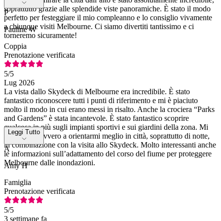
soprattutto grazie alle splendide viste panoramiche. È stato il modo
P
perfetto per festeggiare il mio compleanno e lo consiglio vivamente
a chiunque visiti Melbourne. Ci siamo divertiti tantissimo e ci
Pauline W
torneremo sicuramente!
Coppia
Prenotazione verificata
5
/5
Lug 2026
La vista dallo Skydeck di Melbourne era incredibile. È stato
fantastico riconoscere tutti i punti di riferimento e mi è piaciuto
molto il modo in cui erano messi in risalto. Anche la crociera “Parks
and Gardens” è stata incantevole. È stato fantastico scoprire
qualcosa in più sugli impianti sportivi e sui giardini della zona. Mi
Leggi Tutto
ha aiutato davvero a orientarmi meglio in città, soprattutto di notte,
in combinazione con la visita allo Skydeck. Molto interessanti anche
A
le informazioni sull’adattamento del corso del fiume per proteggere
Melbourne dalle inondazioni.
Amy H
Famiglia
Prenotazione verificata
5
/5
3 settimane fa