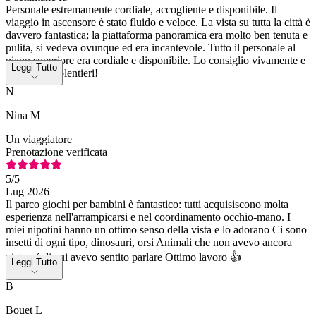
Personale estremamente cordiale, accogliente e disponibile. Il
viaggio in ascensore è stato fluido e veloce. La vista su tutta la città è
davvero fantastica; la piattaforma panoramica era molto ben tenuta e
pulita, si vedeva ovunque ed era incantevole. Tutto il personale al
piano superiore era cordiale e disponibile. Lo consiglio vivamente e
Leggi Tutto
ci tornerei volentieri!
N
Nina M
Un viaggiatore
Prenotazione verificata
5
/5
Lug 2026
Il parco giochi per bambini è fantastico: tutti acquisiscono molta
esperienza nell'arrampicarsi e nel coordinamento occhio-mano. I
miei nipotini hanno un ottimo senso della vista e lo adorano Ci sono
insetti di ogni tipo, dinosauri, orsi Animali che non avevo ancora
visto né di cui avevo sentito parlare Ottimo lavoro 👍
Leggi Tutto
B
Bouet L