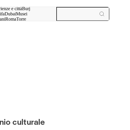
a:
ienze e città
Burj
ifa
Dubai
Musei
ani
Roma
Torre
l
Parigi
esperienze e città
nio culturale