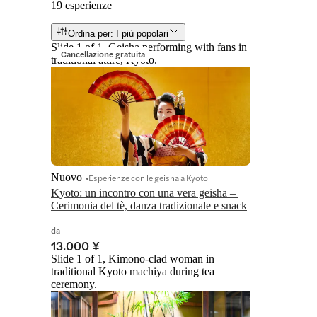
19 esperienze
Ordina per: I più popolari
Slide 1 of 1, Geisha performing with fans in
Cancellazione gratuita
traditional attire, Kyoto.
Nuovo
Esperienze con le geisha a Kyoto
Kyoto: un incontro con una vera geisha – 
Cerimonia del tè, danza tradizionale e snack
da
13.000 ¥
Slide 1 of 1, Kimono-clad woman in
traditional Kyoto machiya during tea
ceremony.