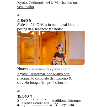
Kyoto: Cerimonia del tè Matcha con una 
vera maiko
da
4.840 ¥
Slide 1 of 1, Geisha in traditional kimono
posing in a Japanese tea house.
Nuovo
Esperienze con le geisha a Kyoto
Kyoto: Trasformazione Maiko con 
rifacimento completo del Kimono & 
servizio fotografico professionale
da
15.510 ¥
Slide 1 of 1, Couple in traditional kimonos
In rapido esaurimento
at Kyoto Kimono Rental Yumeyakata.