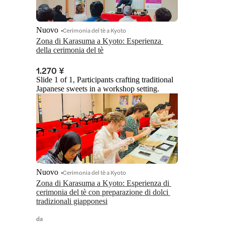
Nuovo
Cerimonia del tè a Kyoto
Zona di Karasuma a Kyoto: Esperienza 
della cerimonia del tè
1.270 ¥
Slide 1 of 1, Participants crafting traditional
Japanese sweets in a workshop setting.
Nuovo
Cerimonia del tè a Kyoto
Zona di Karasuma a Kyoto: Esperienza di 
cerimonia del tè con preparazione di dolci 
tradizionali giapponesi
da