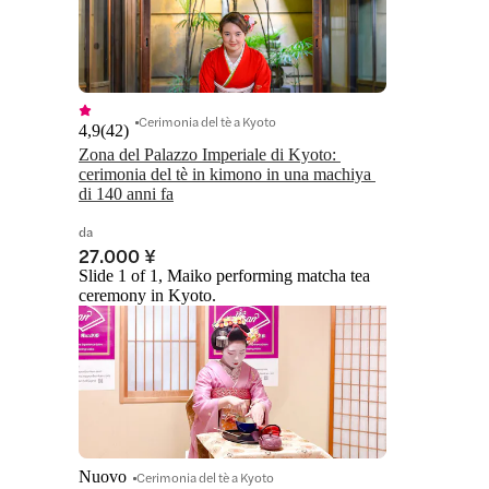
Cerimonia del tè a Kyoto
4,9
(
42
)
Zona del Palazzo Imperiale di Kyoto: 
cerimonia del tè in kimono in una machiya 
di 140 anni fa
da
27.000 ¥
Slide 1 of 1, Maiko performing matcha tea
ceremony in Kyoto.
Nuovo
Cerimonia del tè a Kyoto