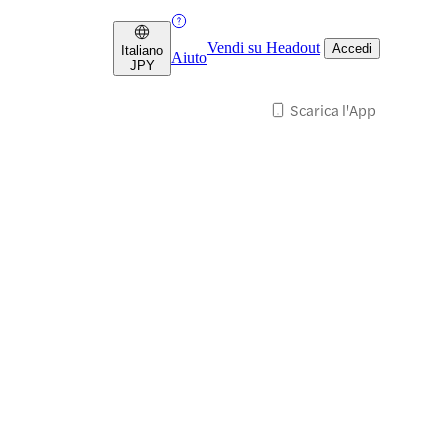
Vendi su Headout
Accedi
Italiano
Aiuto
JPY
Scarica l'App