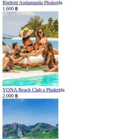
Biglietti Andamanda Phuket
da
1.600 ฿
YONA Beach Club a Phuket
da
2.000 ฿