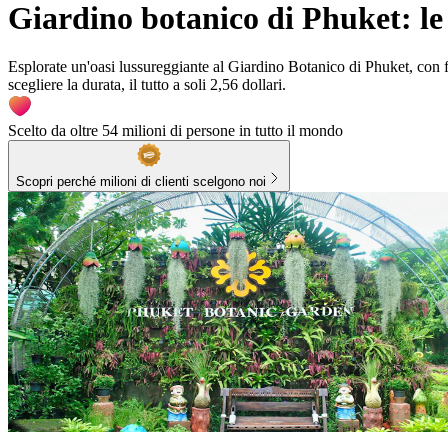
Giardino botanico di Phuket: le 
Esplorate un'oasi lussureggiante al Giardino Botanico di Phuket, con flo
scegliere la durata, il tutto a soli 2,56 dollari.
Scelto da oltre 54 milioni di persone in tutto il mondo
Scopri perché milioni di clienti scelgono noi