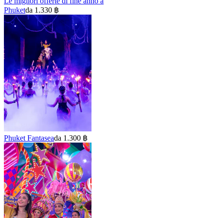
Le migliori offerte di fine anno a
Phuket
da 1.330 ฿
Phuket Fantasea
da 1.300 ฿