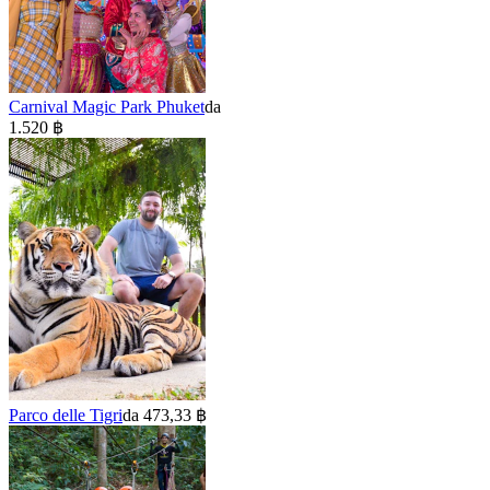
Carnival Magic Park Phuket
da
1.520 ฿
Parco delle Tigri
da 473,33 ฿