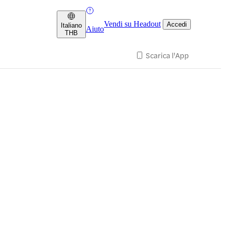
Vendi su Headout
Accedi
Italiano
Aiuto
THB
Scarica l'App