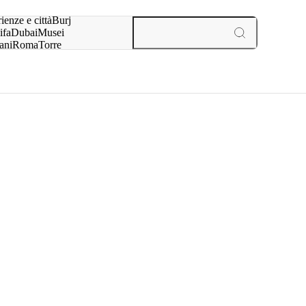
a:
ienze e città
Burj
ifa
Dubai
Musei
ani
Roma
Torre
l
Parigi
esperienze e città