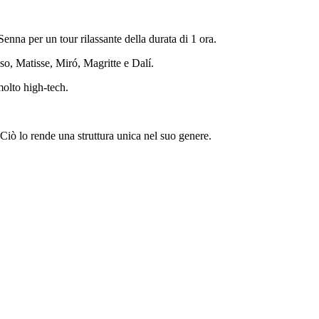
enna per un tour rilassante della durata di 1 ora.
sso, Matisse, Miró, Magritte e Dalí.
molto high-tech.
a. Ciò lo rende una struttura unica nel suo genere.