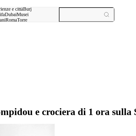
a:
ienze e città
Burj
ifa
Dubai
Musei
ani
Roma
Torre
l
Parigi
esperienze e città
Pompidou e crociera di 1 ora sulla