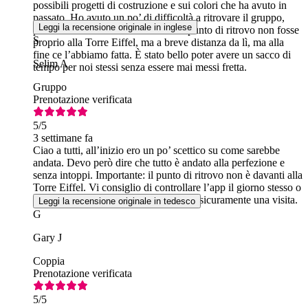
possibili progetti di costruzione e sui colori che ha avuto in
passato. Ho avuto un po’ di difficoltà a ritrovare il gruppo,
Leggi la recensione originale in inglese
perché non mi ero reso conto che il punto di ritrovo non fosse
S
proprio alla Torre Eiffel, ma a breve distanza da lì, ma alla
fine ce l’abbiamo fatta. È stato bello poter avere un sacco di
Selim A
tempo per noi stessi senza essere mai messi fretta.
Gruppo
Prenotazione verificata
5
/5
3 settimane fa
Ciao a tutti, all’inizio ero un po’ scettico su come sarebbe
andata. Devo però dire che tutto è andato alla perfezione e
senza intoppi. Importante: il punto di ritrovo non è davanti alla
Torre Eiffel. Vi consiglio di controllare l’app il giorno stesso o
il giorno prima. La Torre Eiffel merita sicuramente una visita.
Leggi la recensione originale in tedesco
G
Gary J
Coppia
Prenotazione verificata
5
/5