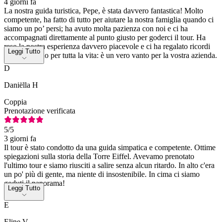
4 giorni fa
La nostra guida turistica, Pepe, è stata davvero fantastica! Molto
competente, ha fatto di tutto per aiutare la nostra famiglia quando ci
siamo un po’ persi; ha avuto molta pazienza con noi e ci ha
accompagnati direttamente al punto giusto per goderci il tour. Ha
reso la nostra esperienza davvero piacevole e ci ha regalato ricordi
Leggi Tutto
che dureranno per tutta la vita: è un vero vanto per la vostra azienda.
D
Daniëlla H
Coppia
Prenotazione verificata
5
/5
3 giorni fa
Il tour è stato condotto da una guida simpatica e competente. Ottime
spiegazioni sulla storia della Torre Eiffel. Avevamo prenotato
l'ultimo tour e siamo riusciti a salire senza alcun ritardo. In alto c'era
un po' più di gente, ma niente di insostenibile. In cima ci siamo
goduti il panorama!
Leggi Tutto
E
Eline V