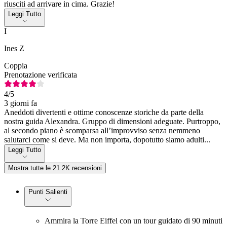
riusciti ad arrivare in cima. Grazie!
Leggi Tutto
I
Ines Z
Coppia
Prenotazione verificata
4
/5
3 giorni fa
Aneddoti divertenti e ottime conoscenze storiche da parte della
nostra guida Alexandra. Gruppo di dimensioni adeguate. Purtroppo,
al secondo piano è scomparsa all’improvviso senza nemmeno
salutarci come si deve. Ma non importa, dopotutto siamo adulti...
Leggi Tutto
Mostra tutte le 21.2K recensioni
Punti Salienti
Ammira la Torre Eiffel con un tour guidato di 90 minuti