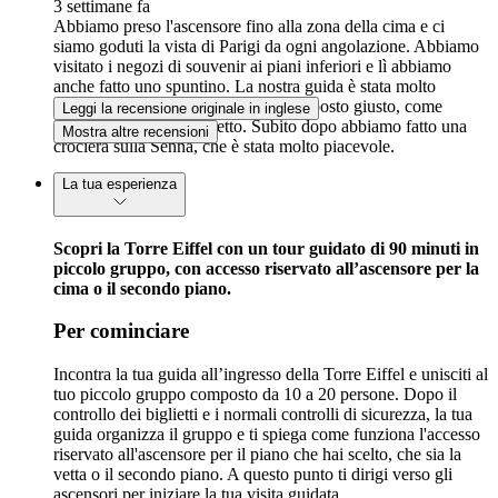
3 settimane fa
Abbiamo preso l'ascensore fino alla zona della cima e ci
siamo goduti la vista di Parigi da ogni angolazione. Abbiamo
visitato i negozi di souvenir ai piani inferiori e lì abbiamo
anche fatto uno spuntino. La nostra guida è stata molto
disponibile e ci ha accompagnati nel posto giusto, come
Leggi la recensione originale in inglese
indicato sul nostro biglietto. Subito dopo abbiamo fatto una
Mostra altre recensioni
crociera sulla Senna, che è stata molto piacevole.
La tua esperienza
Scopri la Torre Eiffel con un tour guidato di 90 minuti in
piccolo gruppo, con accesso riservato all’ascensore per la
cima o il secondo piano.
Per cominciare
Incontra la tua guida all’ingresso della Torre Eiffel e unisciti al
tuo piccolo gruppo composto da 10 a 20 persone. Dopo il
controllo dei biglietti e i normali controlli di sicurezza, la tua
guida organizza il gruppo e ti spiega come funziona l'accesso
riservato all'ascensore per il piano che hai scelto, che sia la
vetta o il secondo piano. A questo punto ti dirigi verso gli
ascensori per iniziare la tua visita guidata.