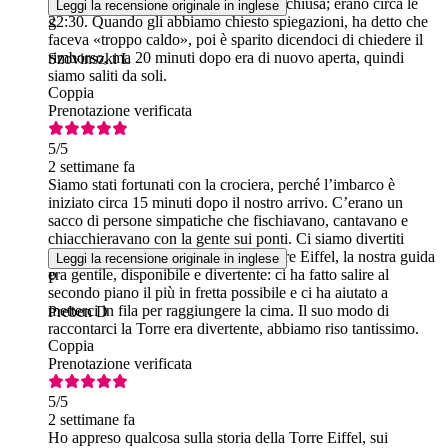
arrivati al secondo livello, la cima era chiusa; erano circa le
Leggi la recensione originale in inglese
22:30. Quando gli abbiamo chiesto spiegazioni, ha detto che
S
faceva «troppo caldo», poi è sparito dicendoci di chiedere il
rimborso, ma 20 minuti dopo era di nuovo aperta, quindi
Szovinszki L
siamo saliti da soli.
Coppia
Prenotazione verificata
5
/5
2 settimane fa
Siamo stati fortunati con la crociera, perché l’imbarco è
iniziato circa 15 minuti dopo il nostro arrivo. C’erano un
sacco di persone simpatiche che fischiavano, cantavano e
chiacchieravano con la gente sui ponti. Ci siamo divertiti
tantissimo. Per quanto riguarda la Torre Eiffel, la nostra guida
Leggi la recensione originale in inglese
era gentile, disponibile e divertente: ci ha fatto salire al
P
secondo piano il più in fretta possibile e ci ha aiutato a
metterci in fila per raggiungere la cima. Il suo modo di
Preben D
raccontarci la Torre era divertente, abbiamo riso tantissimo.
Coppia
Prenotazione verificata
5
/5
2 settimane fa
Ho appreso qualcosa sulla storia della Torre Eiffel, sui