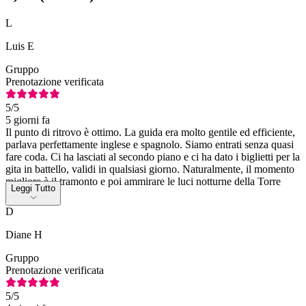
L
Luis E
Gruppo
Prenotazione verificata
5
/5
5 giorni fa
Il punto di ritrovo è ottimo. La guida era molto gentile ed efficiente,
parlava perfettamente inglese e spagnolo. Siamo entrati senza quasi
fare coda. Ci ha lasciati al secondo piano e ci ha dato i biglietti per la
gita in battello, validi in qualsiasi giorno. Naturalmente, il momento
migliore è il tramonto e poi ammirare le luci notturne della Torre
Leggi Tutto
Eiffel
D
Diane H
Gruppo
Prenotazione verificata
5
/5