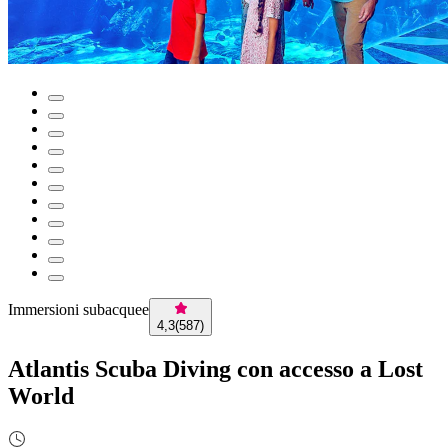
Immersioni subacquee
4,3
(
587
)
Atlantis Scuba Diving con accesso a Lost
World