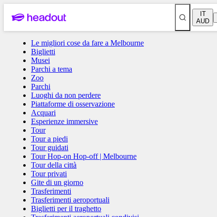
IT
AUD
Tour Hop-on Hop-off | Melbourne
Le migliori cose da fare a Melbourne
Biglietti
Musei
Parchi a tema
Zoo
Tutti
Parchi
Luoghi da non perdere
Piattaforme di osservazione
Acquari
Tour a piedi
Esperienze immersive
Tour
Tour a piedi
Tour guidati
Tour guidati
Tour Hop-on Hop-off | Melbourne
Tour della città
Tour privati
Tour Hop-on Hop-off | Melbourne
Gite di un giorno
Trasferimenti
Trasferimenti aeroportuali
Biglietti per il traghetto