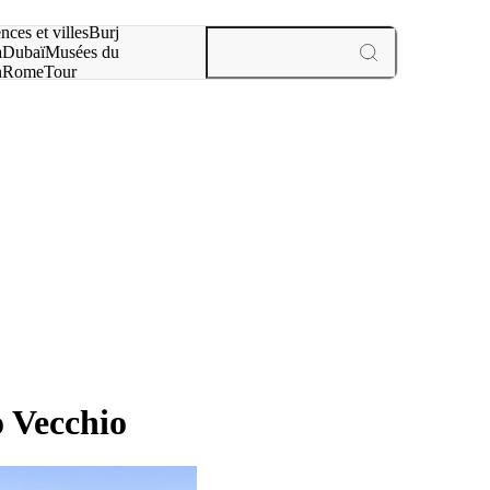
otre recherche :
nces et villes
Burj
a
Dubaï
Musées du
n
Rome
Tour
aris
expériences et villes
o Vecchio