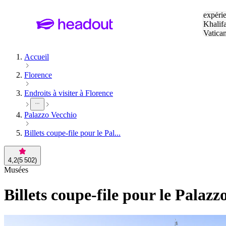
Tapez v
expérie
Khalif
Vatica
Eiffel
P
Accueil
Florence
Endroits à visiter à Florence
Palazzo Vecchio
Billets coupe-file pour le Pal...
4,2
(
5 502
)
Musées
Billets coupe-file pour le Palazz