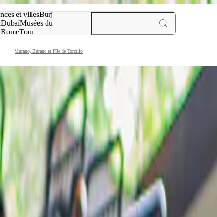
otre recherche :
nces et villes
Burj
a
Dubaï
Musées du
n
Rome
Tour
aris
expériences et villes
Murano, Burano et l'île de Torcello
ences à Venise