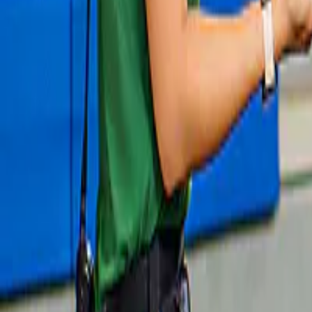
Billets pour le Palais des Doges 
à partir de
35 €
Slide 1 of 1, St. Mark's Basilica exterior in
Venice with ornate facade and domes at
sunset.
Combo
4,5
(
11 167
)
Combo (Réduction de 13 %) : Billets 
d'entrée à la Basilique Saint-Marc + accès 
aux Musées Saint-Marc et au Palais des 
Doges avec option pass transport ACTV
à partir de
ORIGINAL PRICE
60,50 €
52,63 €
13 % de réduction