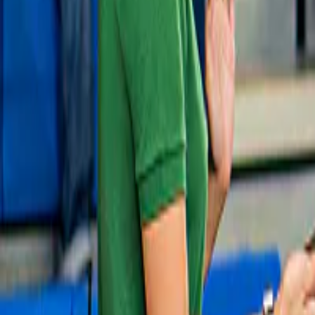
En transports publics
4,6
(
13 574
)
Pass ACTV pour bus aquatiques vaporetto 
et bus terrestres : valable de 1 à 7 jours
à partir de
25 €
Slide 1 of 1, Gondolas in front of Doge's
Palace, Venice, Italy.
Palais des Doges
4,4
(
8 378
)