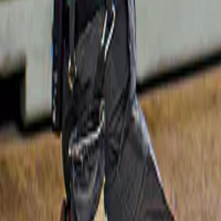
Slide 1 of 1, Murano canal with Torre
Annulation gratuite
dell'Orologio clock tower and colorful
buildings.
Murano, Burano et l'île de Torcello
4,5
(
2 443
)
Visite en bateau des îles de Murano, Burano 
et Torcello avec soufflage de verre
à partir de
ORIGINAL PRICE
25 €
20 €
20 % de réduction
Slide 1 of 1, Venice ACTV water bus
approaching dock with cityscape in
background.