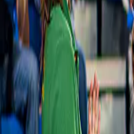
283 €
Slide 1 of 1, Eurail train crossing scenic
Annulation gratuite
European countryside with mountains and
fields in view.
Pass ferroviaires
4,4
(
361
)
Pass Eurail Global Continuous  : choisissez 
entre 15 jours et 3 mois
à partir de
476 €
Slide 1 of 1, Vaporetto ACTV water bus on
Venice's Grand Canal with passengers
onboard.