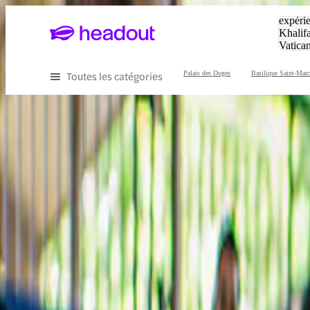
Tapez v
expérie
Khalif
Vatica
Eiffel
P
Toutes les catégories
Palais des Doges
Basilique Saint-Marc
Meilleures offres pour les expéri