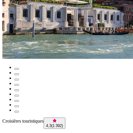
Croisières touristiques
4,3
(
1 392
)