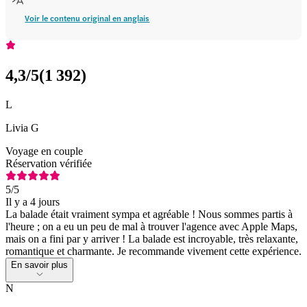
Voir le contenu original en anglais
4,3
/5
(
1 392
)
L
Livia G
Voyage en couple
Réservation vérifiée
5
/5
Il y a 4 jours
La balade était vraiment sympa et agréable ! Nous sommes partis à
l'heure ; on a eu un peu de mal à trouver l'agence avec Apple Maps,
mais on a fini par y arriver ! La balade est incroyable, très relaxante,
romantique et charmante. Je recommande vivement cette expérience.
En savoir plus
N