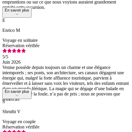
empruntions ou sur ce que nous voyions auraient grandement
enrichi cette excursion.
En savoir plus
E
Enrico M
Voyage en solitaire
Réservation vérifiée
5
/5
Juin 2026
Venise possède depuis toujours un charme et une élégance
intemporels ; ses ponts, son architecture, ses canaux dégagent une
énergie qui, malgré la forte affluence touristique, parvient à
émerveiller et à laisser sans voix les visiteurs, tels des enfants entrant
dans un monde féérique. La magie qui se dégage d’une balade en
En savoir plus
gondole, malgré la foule, n’a pas de prix ; nous ne pouvons que
remercier
S
Shruthi V
Voyage en couple
Réservation vérifiée