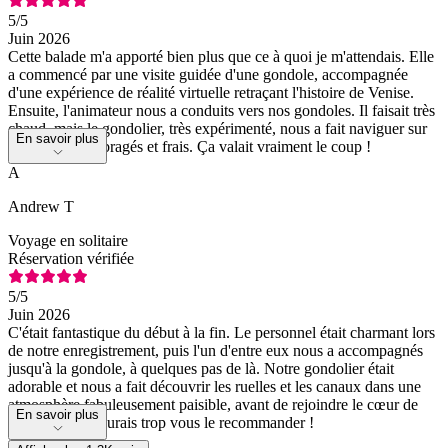
5
/5
Juin 2026
Cette balade m'a apporté bien plus que ce à quoi je m'attendais. Elle
a commencé par une visite guidée d'une gondole, accompagnée
d'une expérience de réalité virtuelle retraçant l'histoire de Venise.
Ensuite, l'animateur nous a conduits vers nos gondoles. Il faisait très
chaud, mais le gondolier, très expérimenté, nous a fait naviguer sur
En savoir plus
des canaux ombragés et frais. Ça valait vraiment le coup !
A
Andrew T
Voyage en solitaire
Réservation vérifiée
5
/5
Juin 2026
C'était fantastique du début à la fin. Le personnel était charmant lors
de notre enregistrement, puis l'un d'entre eux nous a accompagnés
jusqu'à la gondole, à quelques pas de là. Notre gondolier était
adorable et nous a fait découvrir les ruelles et les canaux dans une
atmosphère fabuleusement paisible, avant de rejoindre le cœur de
En savoir plus
Venise. Je ne saurais trop vous le recommander !