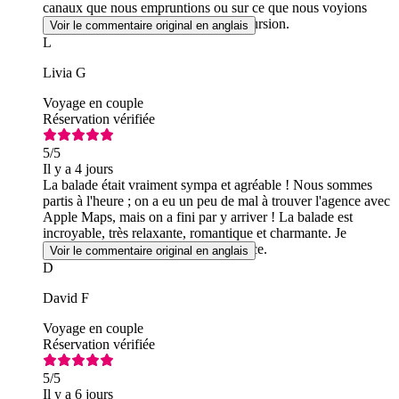
canaux que nous empruntions ou sur ce que nous voyions
auraient grandement enrichi cette excursion.
Voir le commentaire original en anglais
L
Livia G
Voyage en couple
Réservation vérifiée
5
/5
Il y a 4 jours
La balade était vraiment sympa et agréable ! Nous sommes
partis à l'heure ; on a eu un peu de mal à trouver l'agence avec
Apple Maps, mais on a fini par y arriver ! La balade est
incroyable, très relaxante, romantique et charmante. Je
recommande vivement cette expérience.
Voir le commentaire original en anglais
D
David F
Voyage en couple
Réservation vérifiée
5
/5
Il y a 6 jours