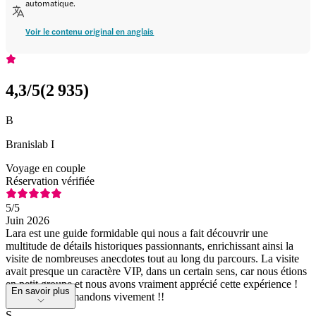
automatique.
Voir le contenu original en anglais
4,3
/5
(
2 935
)
B
Branislab I
Voyage en couple
Réservation vérifiée
5
/5
Juin 2026
Lara est une guide formidable qui nous a fait découvrir une
multitude de détails historiques passionnants, enrichissant ainsi la
visite de nombreuses anecdotes tout au long du parcours. La visite
avait presque un caractère VIP, dans un certain sens, car nous étions
en petit groupe et nous avons vraiment apprécié cette expérience !
En savoir plus
Nous la recommandons vivement !!
S