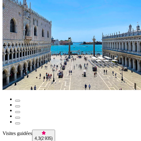
Visites guidées
4,3
(
2 935
)