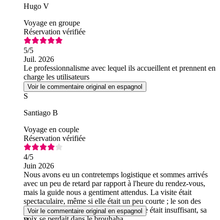
Hugo V
Voyage en groupe
Réservation vérifiée
5
/5
Juil. 2026
Le professionnalisme avec lequel ils accueillent et prennent en
charge les utilisateurs
Voir le commentaire original en espagnol
S
Santiago B
Voyage en couple
Réservation vérifiée
4
/5
Juin 2026
Nous avons eu un contretemps logistique et sommes arrivés
avec un peu de retard par rapport à l'heure du rendez-vous,
mais la guide nous a gentiment attendus. La visite était
spectaculaire, même si elle était un peu courte ; le son des
écouteurs permettant d'entendre la guide était insuffisant, sa
Voir le commentaire original en espagnol
voix se perdait dans le brouhaha.