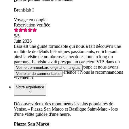
B
Branislab I
Voyage en couple
Réservation vérifiée
5
/5
Juin 2026
Lara est une guide formidable qui nous a fait découvrir une
multitude de détails historiques passionnants, enrichissant
ainsi la visite de nombreuses anecdotes tout au long du
parcours. La visite avait presque un caractère VIP, dans un
certain sens, car nous étions en petit groupe et nous avons
Voir le commentaire original en anglais
vraiment apprécié cette expérience ! Nous la recommandons
Voir plus de commentaires
vivement !!
Votre expérience
Découvrez deux des monuments les plus populaires de
Venise. - Piazza San Marco et Basilique Saint-Marc - lors
d'une visite guidée d'une heure.
Piazza San Marco