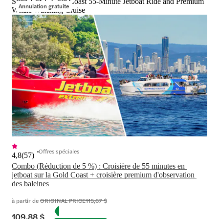
Slide 1 of 1, Gold Coast 55-Minute Jetboat Ride and Premium
Annulation gratuite
Whale Watching Cruise
Offres spéciales
4,8
(
57
)
Combo (Réduction de 5 %) : Croisière de 55 minutes en 
jetboat sur la Gold Coast + croisière premium d'observation 
des baleines
à partir de
ORIGINAL PRICE
115,67 $
109,88 $