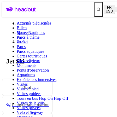
FR
USD
Activités plébiscitées
Accueil
Billets
Musées
Sports Nautiques
Parcs à thème
Zoos
Jet Ski
Parcs
Parcs aquatiques
Cartes touristiques
Jet Ski
Sites religieux
Monuments
Ponts d'observation
Aquariums
Expériences immersives
Visites
Tout
Visites à pied
Visites guidées
Tours en bus Hop-On Hop-Off
Visites de la ville
Plongée sous-marine
Visites privées
Vélo et Segway