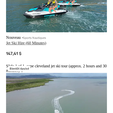
Nouveau
Sports Nautiques
Jet Ski Hire (60 Minutes)
147,41 $
Slide 1 of 1, cape cleveland jet ski tour (approx. 2 hours and 30
Bientôt épuisé
minutes)-1