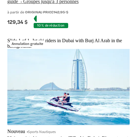
guide  - Groupes jusqu'à 3 personnes
à partir de
ORIGINAL PRICE
142,95 $
129,34 $
10 % de réduction
Slide 1 of 1, Jet ski riders in Dubai with Burj Al Arab in the
Annulation gratuite
background.
Nouveau
Sports Nautiques