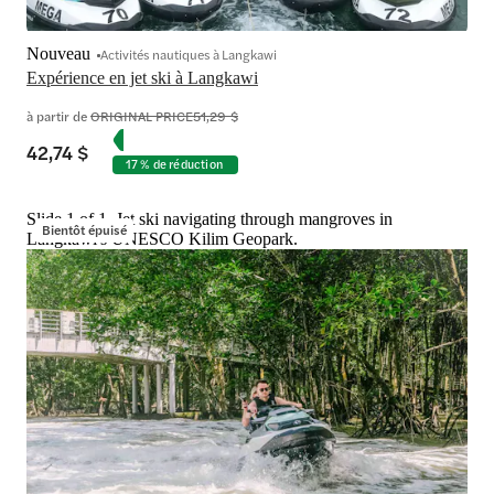
Nouveau
Activités nautiques à Langkawi
Expérience en jet ski à Langkawi
à partir de
ORIGINAL PRICE
51,29 $
42,74 $
17 % de réduction
Slide 1 of 1, Jet ski navigating through mangroves in
Bientôt épuisé
Langkawi's UNESCO Kilim Geopark.