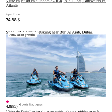
Visite en jet ski en autonomie - JBR, Ain Dubai, Bluewaters et 
Atlantis
à partir de
74,88 $
Slide 1 of 1, Group jetskiing near Burj Al Arab, Dubai.
Annulation gratuite
Sports Nautiques
4,8
(
85
)
Visite de Dubaï en jet ski avec guide, photos, vidéos et café 