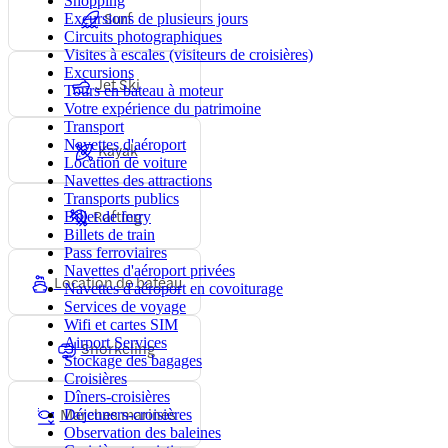
Shopping
Surf
Excursions de plusieurs jours
Circuits photographiques
Visites à escales (visiteurs de croisières)
Excursions
Jet Ski
Tours en bateau à moteur
Votre expérience du patrimoine
Transport
Navettes d'aéroport
Kayak
Location de voiture
Navettes des attractions
Transports publics
Rafting
Billet de ferry
Billets de train
Pass ferroviaires
Navettes d'aéroport privées
Location de bateau
Navettes d'aéroport en covoiturage
Services de voyage
Wifi et cartes SIM
Airport Services
Snorkeling
Stockage des bagages
Croisières
Dîners-croisières
Marches marines
Déjeuners-croisières
Observation des baleines