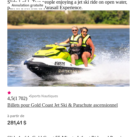
Slide 1 of 1, Two people enjoying a jet ski ride on open water,
Annulation gratuite
part of a Jet Ski & Parasail Experience.
Sports Nautiques
4,5
(
1 702
)
Billets pour Gold Coast Jet Ski & Parachute ascensionnel
à partir de
281,41 $