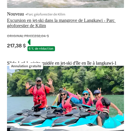
Nouveau
Parc géoforestier de Kilim
Excursion en jet-ski dans la mangrove de Langkawi - Parc 
géoforestier de Kilim
ORIGINAL PRICE
232,04 $
217,38 $
6 % de réduction
Slide 1 of 1, visite guidée en jet-ski d'île en île à langkawi-1
Annulation gratuite