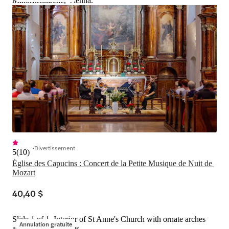
Minoritenkirche, Vienna.
Divertissement
5
(
10
)
Église des Capucins : Concert de la Petite Musique de Nuit de 
Mozart
40,40 $
Slide 1 of 1, Interior of St Anne's Church with ornate arches
Annulation gratuite
and detailed frescoes.