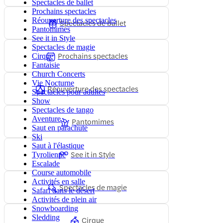
Spectacles de ballet
Prochains spectacles
Réouverture des spectacles
Spectacles de ballet
Pantomimes
See it in Style
Spectacles de magie
Prochains spectacles
Cirque
Fantaisie
Church Concerts
Vie Nocturne
Réouverture des spectacles
Spectacles pour adultes
Show
Spectacles de tango
Aventure
Pantomimes
Saut en parachute
Ski
Saut à l'élastique
See it in Style
Tyrolienne
Escalade
Course automobile
Activités en salle
Spectacles de magie
Safari dans le désert
Activités de plein air
Snowboarding
Sledding
Cirque