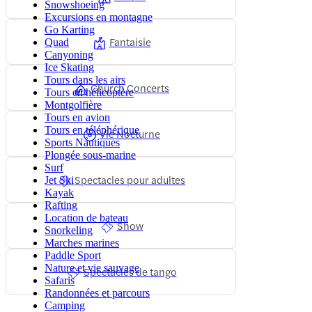
Snowshoeing
Excursions en montagne
Go Karting
Fantaisie
Quad
Canyoning
Ice Skating
Tours dans les airs
Church Concerts
Tours en hélicoptère
Montgolfière
Tours en avion
Tours en téléphérique
Vie Nocturne
Sports Nautiques
Plongée sous-marine
Surf
Spectacles pour adultes
Jet Ski
Kayak
Rafting
Location de bateau
Show
Snorkeling
Marches marines
Paddle Sport
Nature et vie sauvage
Spectacles de tango
Safaris
Randonnées et parcours
Camping