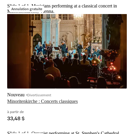
Slide 1 of 1, Musicians performing at a classical concert in
Annulation gratuite
Minoritenkirche, Vienna.
Nouveau
Divertissement
Minoritenkirche : Concerts classiques
à partir de
33,48 $
Slide 1 of 1, Organist performing at St. Stephen's Cathedral