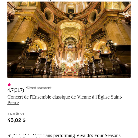
Divertissement
4,7
(
317
)
Concert de l'Ensemble classique de Vienne à l'Église Saint-
Pierre
à partir de
45,02 $
Slide 1 of 1, Musicians performing Vivaldi's Four Seasons