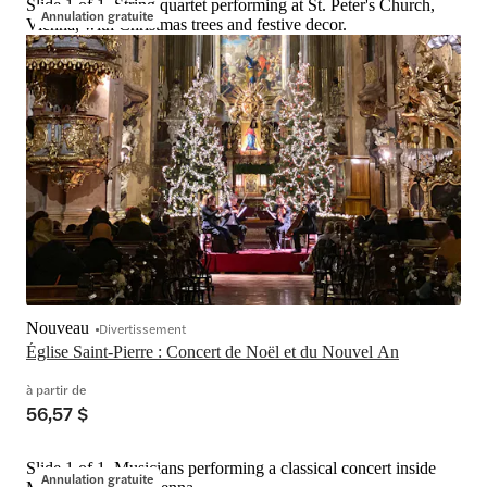
Slide 1 of 1, String quartet performing at St. Peter's Church,
Annulation gratuite
Vienna, with Christmas trees and festive decor.
Nouveau
Divertissement
Église Saint-Pierre : Concert de Noël et du Nouvel An
à partir de
56,57 $
Slide 1 of 1, Musicians performing a classical concert inside
Annulation gratuite