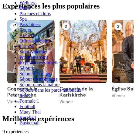
Wellness
Expériences les plus populaires
Bains
Piscines et clubs
Spa
Pass fitness
1
2
3
Cours
Ateliers
Offres spéciales
Combo
Saint-Valentin
Prochainement
Expériences virtuelles
Séjours
Séjour à la plage
Séjour en montagne
Séjour dans la nature
Concerts à la
Concerts de la
Église Sai
Séjours dans les parcs nationaux
Peterskirche
Karlskirche
Vienne
Sports
Vienne
Vienne
Formule 1
Football
Muay Thai
Meilleures expériences
Baseball
Basketball
9 expériences