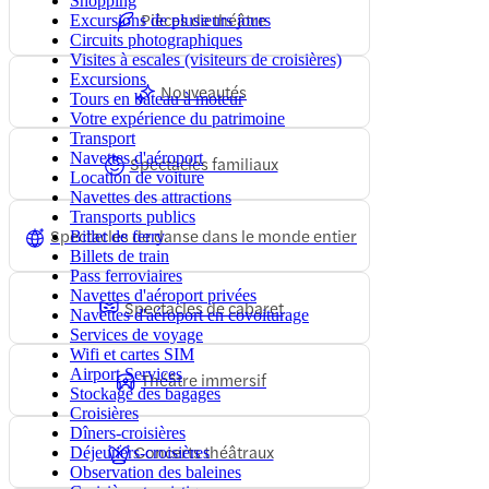
Shopping
Pièces de théâtre
Excursions de plusieurs jours
Circuits photographiques
Visites à escales (visiteurs de croisières)
Excursions
Nouveautés
Tours en bateau à moteur
Votre expérience du patrimoine
Transport
Navettes d'aéroport
Spectacles familiaux
Location de voiture
Navettes des attractions
Transports publics
Spectacles de danse dans le monde entier
Billet de ferry
Billets de train
Pass ferroviaires
Navettes d'aéroport privées
Spectacles de cabaret
Navettes d'aéroport en covoiturage
Services de voyage
Wifi et cartes SIM
Airport Services
Théâtre immersif
Stockage des bagages
Croisières
Dîners-croisières
Concerts théâtraux
Déjeuners-croisières
Observation des baleines