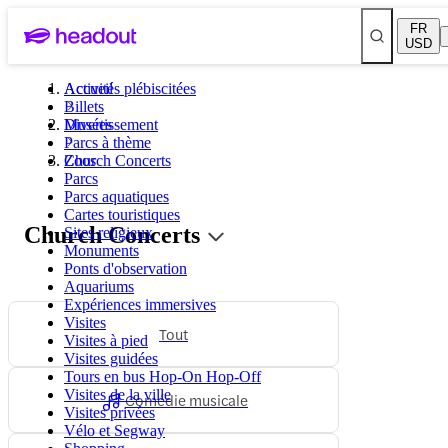
FR
USD
Activités plébiscitées
Accueil
Billets
Musées
Divertissement
Parcs à thème
Zoos
Church Concerts
Parcs
Parcs aquatiques
Cartes touristiques
Church Concerts
Sites religieux
Monuments
Ponts d'observation
Aquariums
Expériences immersives
Visites
Tout
Visites à pied
Visites guidées
Tours en bus Hop-On Hop-Off
Visites de la ville
Comédie musicale
Visites privées
Vélo et Segway