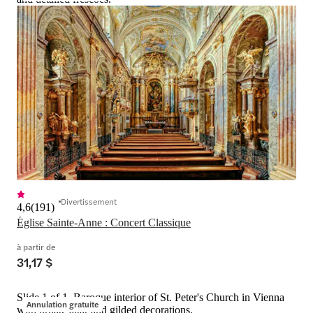
Divertissement
4,6
(
191
)
Église Sainte-Anne : Concert Classique
à partir de
31,17 $
Slide 1 of 1, Baroque interior of St. Peter's Church in Vienna
Annulation gratuite
with ornate altar and gilded decorations.