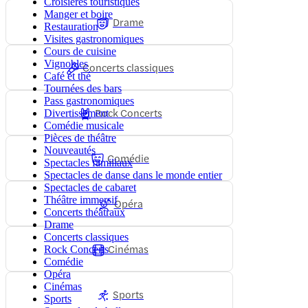
Croisières touristiques
Manger et boire
Drame
Restauration
Visites gastronomiques
Cours de cuisine
Vignobles
Concerts classiques
Café et thé
Tournées des bars
Pass gastronomiques
Rock Concerts
Divertissement
Comédie musicale
Pièces de théâtre
Nouveautés
Comédie
Spectacles familiaux
Spectacles de danse dans le monde entier
Spectacles de cabaret
Théâtre immersif
Opéra
Concerts théâtraux
Drame
Concerts classiques
Cinémas
Rock Concerts
Comédie
Opéra
Cinémas
Sports
Sports