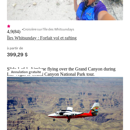
Croisière sur l'île des Whitsundays
4,9
(
84
)
Îles Whitsunday : Forfait vol et rafting
à partir de
399,29 $
Slide 1 of 1, Airplane flying over the Grand Canyon during
Annulation gratuite
Las Vegas to Grand Canyon National Park tour.