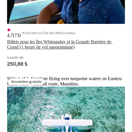
Croisière sur l'île des Whitsundays
4,7
(
73
)
Billets pour les îles Whitsunday et la Grande Barrière de 
Corail (1 heure de vol panoramique)
à partir de
250,88 $
Slide 1 of 1, Seaplane flying over turquoise waters on Eastern
Annulation gratuite
Underwater Waterfall route, Mauritius.