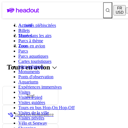
FR
USD
Activités plébiscitées
Accueil
Billets
Musées
Tours dans les airs
Parcs à thème
Zoos
Tours en avion
Parcs
Parcs aquatiques
Cartes touristiques
Tours en avion
Sites religieux
Monuments
Ponts d'observation
Aquariums
Expériences immersives
Visites
Tout
Visites à pied
Visites guidées
Tours en bus Hop-On Hop-Off
Visites de la ville
Tours en hélicoptère
Visites privées
Vélo et Segway