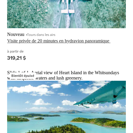
Nouveau
Tours dans les airs
Visite privée de 20 minutes en hydravion panoramique 
à partir de
319,21 $
Slide 1 of 1, Aerial view of Heart Island in the Whitsundays
Bientôt épuisé
with turquoise waters and lush greenery.