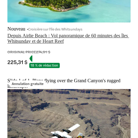
Nouveau
Croisière sur l'île des Whitsundays
Depuis Airlie Beach : Vol panoramique de 60 minutes des îles 
Whitsunday et de Heart Reef
ORIGINAL PRICE
274,91 $
225,31 $
18 % de réduction
Slide 1 of 1, Plane flying over the Grand Canyon's rugged
Annulation gratuite
landscape.