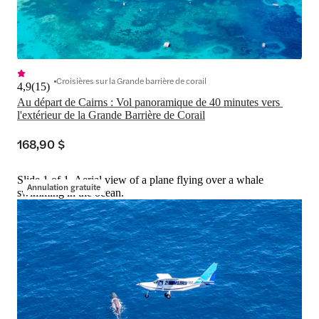
Croisières sur la Grande barrière de corail
4,9
(
15
)
Au départ de Cairns : Vol panoramique de 40 minutes vers 
l'extérieur de la Grande Barrière de Corail
168,90 $
Slide 1 of 1, Aerial view of a plane flying over a whale
Annulation gratuite
swimming in the ocean.