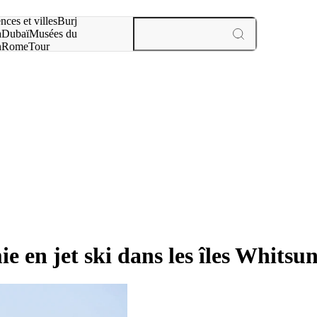
otre recherche :
nces et villes
Burj
a
Dubaï
Musées du
n
Rome
Tour
aris
expériences et villes
ie en jet ski dans les îles Whitsu