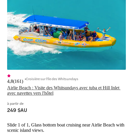
Croisière sur l'île des Whitsundays
4,8
(
161
)
Airlie Beach : Visite des Whitsundays avec tuba et Hill Inlet 
avec navettes vers l'hôtel
à partir de
249 $AU
Slide 1 of 1, Glass bottom boat cruising near Airlie Beach with
scenic island views.