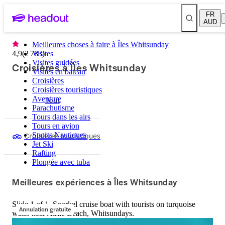
FR
AUD
Meilleures choses à faire à Îles Whitsunday
4,9
(
2 783
Visites
)
Visites guidées
Croisières à Îles Whitsunday
Visites en bateau
Croisières
Croisières touristiques
Aventure
Tout
Parachutisme
Tours dans les airs
Tours en avion
Croisières touristiques
Sports Nautiques
Jet Ski
Rafting
Plongée avec tuba
Meilleures expériences à Îles Whitsunday
Slide 1 of 1, Snorkel cruise boat with tourists on turquoise
Annulation gratuite
water near Airlie Beach, Whitsundays.