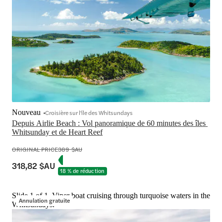
Nouveau
Croisière sur l'île des Whitsundays
Depuis Airlie Beach : Vol panoramique de 60 minutes des îles 
Whitsunday et de Heart Reef
ORIGINAL PRICE
389 $AU
318,82 $AU
18 % de réduction
Slide 1 of 1, Viper boat cruising through turquoise waters in the
Annulation gratuite
Whitsundays.