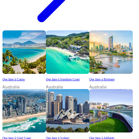
Que faire à Cairns
Que faire à Sunshine Coast
Que faire à Brisbane
Australie
Australie
Australie
Que faire à Gold Coast
Que faire à Sydney
Que faire à Adélaïde