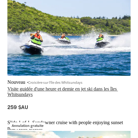
Nouveau
Croisière sur l'île des Whitsundays
Visite guidée d'une heure et demie en jet ski dans les îles 
Whitsundays
259 $AU
Slide 1 of 1, Sundowner cruise with people enjoying sunset
Annulation gratuite
near Airlie Beach.