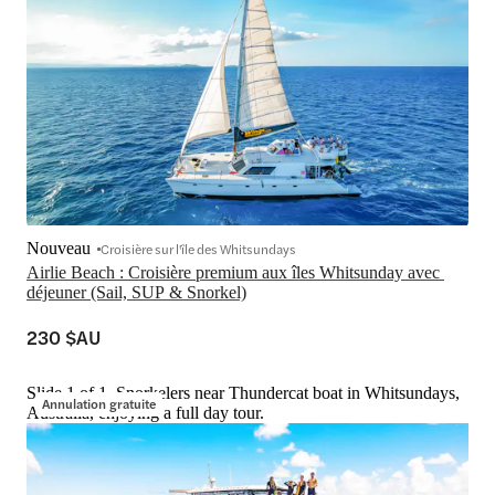
Nouveau
Croisière sur l'île des Whitsundays
Airlie Beach : Croisière premium aux îles Whitsunday avec 
déjeuner (Sail, SUP & Snorkel)
230 $AU
Slide 1 of 1, Snorkelers near Thundercat boat in Whitsundays,
Annulation gratuite
Australia, enjoying a full day tour.