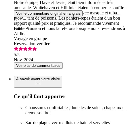
Notre équipe, Dave et Jessie, était bien informée et très
amusante. Whitehaven et Hill Inlet étaient à couper le souffle.
L'endroit où l'on a fait de la plongée avec masque et tuba...
Voir le commentaire original en anglais
wow... tant de poissons. Les paniers-repas étaient d'un bon
R
rapport qualité-prix et pratiques. Je recommande vivement
cette excursion et nous la referons lorsque nous reviendrons à
Rachit S
Airlie.
Voyage en groupe
Réservation vérifiée
5
/5
Nov. 2024
Voir plus de commentaires
À savoir avant votre visite
Ce qu'il faut apporter
Chaussures confortables, lunettes de soleil, chapeaux et
crème solaire
Sac de plage avec maillots de bain et serviettes