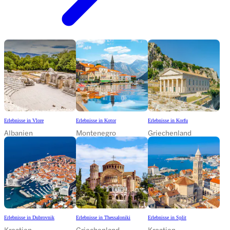
Erlebnisse in Vlore
Erlebnisse in Kotor
Erlebnisse in Korfu
Albanien
Montenegro
Griechenland
Erlebnisse in Dubrovnik
Erlebnisse in Thessaloniki
Erlebnisse in Split
Kroatien
Griechenland
Kroatien