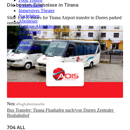
Food Touren
Die besten Erlebnisse in Tirana
Unterhaltung
Immersives Theater
Nachtleben
Slide 1 of 1, Buses for Tirana Airport transfer to Durres parked
Abenteuer
outside.
Outdoor-Aktivitäten
Wassersport
Rafting
Kurse
Workshops
Neu
Flughafentransfer
Bus Transfer: Tirana Flughafen nach/von Durres Zentraler 
Busbahnhof
704 ALL