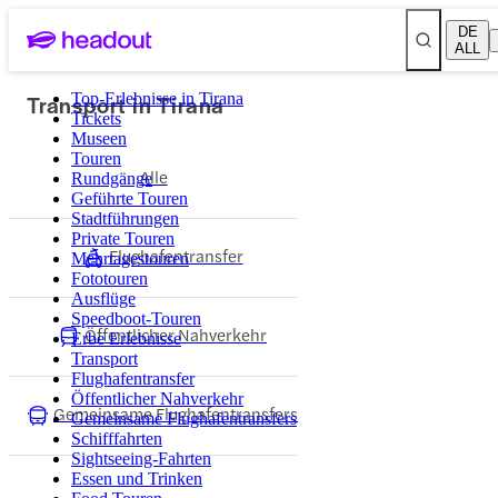
DE
ALL
Transport in Tirana
Top-Erlebnisse in Tirana
Tickets
Museen
Touren
Alle
Rundgänge
Geführte Touren
Stadtführungen
Private Touren
Flughafentransfer
Mehrtagestouren
Fototouren
Ausflüge
Speedboot-Touren
Öffentlicher Nahverkehr
Erbe Erlebnisse
Transport
Flughafentransfer
Öffentlicher Nahverkehr
Gemeinsame Flughafentransfers
Gemeinsame Flughafentransfers
Schifffahrten
Sightseeing-Fahrten
Essen und Trinken