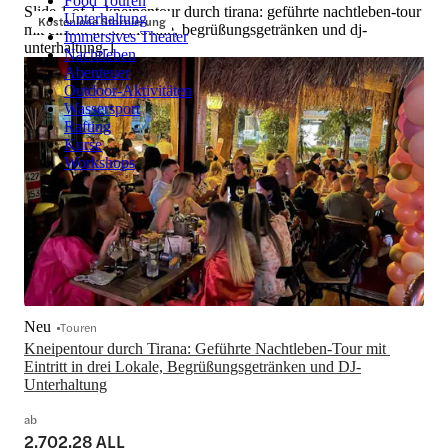
Food Touren
Slide 1 of 1, kneipentour durch tirana: geführte nachtleben-tour
Unterhaltung
Kostenlose Stornierung
mit eintritt in drei lokale, begrüßungsgetränken und dj-
Immersives Theater
unterhaltung-1
Nachtleben
Abenteuer
Outdoor-Aktivitäten
Wassersport
Rafting
Kurse
Workshops
Neu
Touren
Kneipentour durch Tirana: Geführte Nachtleben-Tour mit 
Eintritt in drei Lokale, Begrüßungsgetränken und DJ-
Unterhaltung
ab
2.702,28 ALL