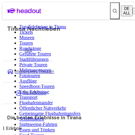
DE
ALL
Tirana Nachtleben
Top-Erlebnisse in Tirana
Tickets
Museen
Touren
Rundgänge
Alle
Geführte Touren
Stadtführungen
Private Touren
Mehrtagestouren
Immersives Theater
Fototouren
Ausflüge
Speedboot-Touren
Erbe Erlebnisse
Nachtleben
Transport
Flughafentransfer
Öffentlicher Nahverkehr
Gemeinsame Flughafentransfers
Die besten Erlebnisse in Tirana
Schifffahrten
Sightseeing-Fahrten
1 Erlebnis
Essen und Trinken