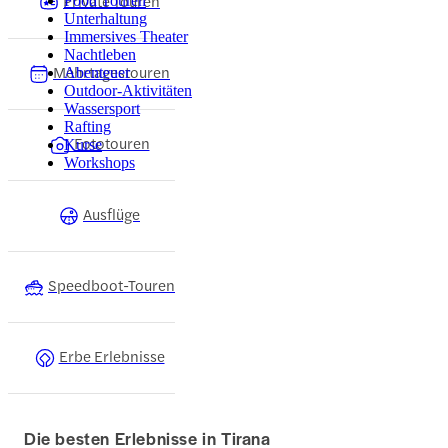
Private Touren
Food Touren
Unterhaltung
Immersives Theater
Nachtleben
Mehrtagestouren
Abenteuer
Outdoor-Aktivitäten
Wassersport
Rafting
Fototouren
Kurse
Workshops
Ausflüge
Speedboot-Touren
Erbe Erlebnisse
Die besten Erlebnisse in Tirana