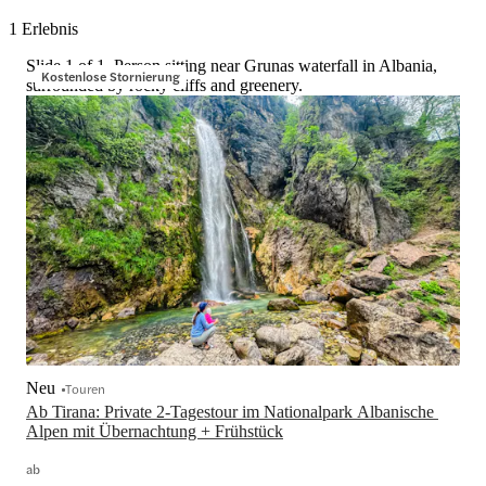
1 Erlebnis
Slide 1 of 1, Person sitting near Grunas waterfall in Albania,
Kostenlose Stornierung
surrounded by rocky cliffs and greenery.
Neu
Touren
Ab Tirana: Private 2-Tagestour im Nationalpark Albanische 
Alpen mit Übernachtung + Frühstück
ab