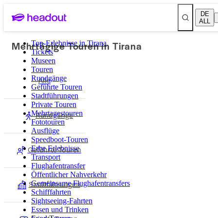
DE
ALL
Mehrtägige Touren in Tirana
Top-Erlebnisse in Tirana
Tickets
Museen
Touren
Rundgänge
Alle
Geführte Touren
Stadtführungen
Private Touren
Mehrtagestouren
Rundgänge
Fototouren
Ausflüge
Speedboot-Touren
Geführte Touren
Erbe Erlebnisse
Transport
Flughafentransfer
Öffentlicher Nahverkehr
Stadtführungen
Gemeinsame Flughafentransfers
Schifffahrten
Sightseeing-Fahrten
Essen und Trinken