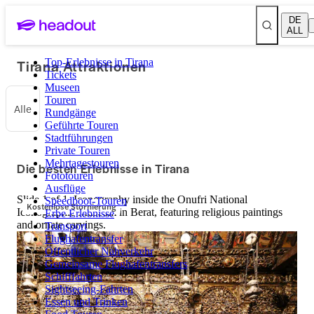
DE
ALL
Tirana Attraktionen
Top-Erlebnisse in Tirana
Tickets
Museen
Touren
Alle
Rundgänge
Geführte Touren
Stadtführungen
Private Touren
Mehrtagestouren
Die besten Erlebnisse in Tirana
Fototouren
Ausflüge
Slide 1 of 1, Iconography inside the Onufri National
Speedboot-Touren
Kostenlose Stornierung
Iconographic Museum in Berat, featuring religious paintings
Erbe Erlebnisse
and ornate carvings.
Transport
Flughafentransfer
Öffentlicher Nahverkehr
Gemeinsame Flughafentransfers
Schifffahrten
Sightseeing-Fahrten
Essen und Trinken