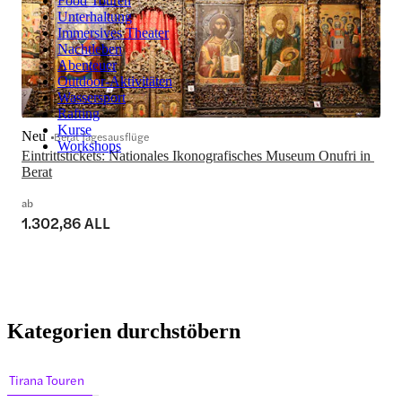
Food Touren
Unterhaltung
Immersives Theater
Nachtleben
Abenteuer
Outdoor-Aktivitäten
Wassersport
Rafting
Kurse
Neu
Berat Tagesausflüge
Workshops
Eintrittstickets: Nationales Ikonografisches Museum Onufri in 
Berat
ab
1.302,86 ALL
Kategorien durchstöbern
Tirana Touren