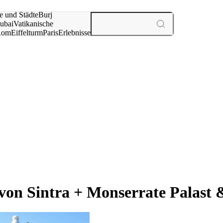
e und Städte
Burj
ubai
Vatikanische
Rom
Eiffelturm
Paris
Erlebnisse
te
 von Sintra + Monserrate Palast 