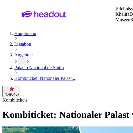
Suche:
Erlebniss
Khalifa
D
Museen
und Städ
Hauptmenü
Lissabon
Angebote
Palácio Nacional de Sintra
Kombiticket: Nationaler Palast...
4,4
(
846
)
Kombitickets
Kombiticket: Nationaler Palast