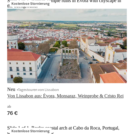
Slide 1 of 1, Roman Temple ruins in Évora with cityscape in
Kostenlose Stornierung
the background.
Neu
Tagestouren von Lissabon
Von Lissabon aus: Évora, Monsaraz, Weinprobe & Cristo Rei
ab
76 €
Slide 1 of 1, Rocky coastal arch at Cabo da Roca, Portugal,
Kostenlose Stornierung
with ocean waves below.