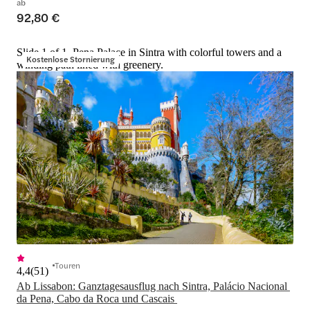
ab
92,80 €
Slide 1 of 1, Pena Palace in Sintra with colorful towers and a
Kostenlose Stornierung
winding path lined with greenery.
Touren
4,4
(
51
)
Ab Lissabon: Ganztagesausflug nach Sintra, Palácio Nacional 
da Pena, Cabo da Roca und Cascais 