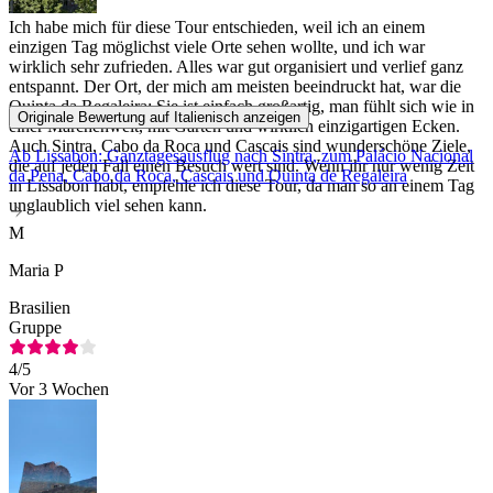
Ich habe mich für diese Tour entschieden, weil ich an einem
einzigen Tag möglichst viele Orte sehen wollte, und ich war
wirklich sehr zufrieden. Alles war gut organisiert und verlief ganz
entspannt. Der Ort, der mich am meisten beeindruckt hat, war die
Quinta da Regaleira: Sie ist einfach großartig, man fühlt sich wie in
Originale Bewertung auf Italienisch anzeigen
einer Märchenwelt, mit Gärten und wirklich einzigartigen Ecken.
Auch Sintra, Cabo da Roca und Cascais sind wunderschöne Ziele,
Ab Lissabon: Ganztagesausflug nach Sintra, zum Palácio Nacional
die auf jeden Fall einen Besuch wert sind. Wenn ihr nur wenig Zeit
da Pena, Cabo da Roca, Cascais und Quinta de Regaleira
in Lissabon habt, empfehle ich diese Tour, da man so an einem Tag
unglaublich viel sehen kann.
M
Maria P
Brasilien
Gruppe
4
/5
Vor 3 Wochen