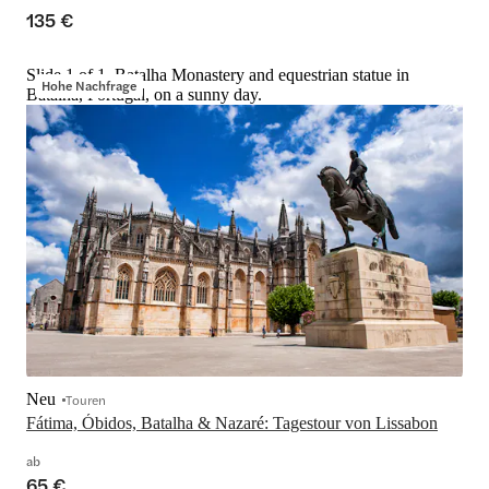
135 €
Slide 1 of 1, Batalha Monastery and equestrian statue in
Hohe Nachfrage
Batalha, Portugal, on a sunny day.
Neu
Touren
Fátima, Óbidos, Batalha & Nazaré: Tagestour von Lissabon
ab
65 €