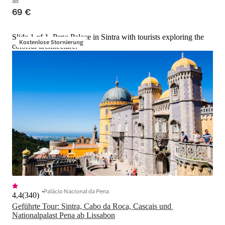
ab
69 €
Slide 1 of 1, Pena Palace in Sintra with tourists exploring the
Kostenlose Stornierung
colorful architecture.
Palácio Nacional da Pena
4,4
(
340
)
Geführte Tour: Sintra, Cabo da Roca, Cascais und 
Nationalpalast Pena ab Lissabon