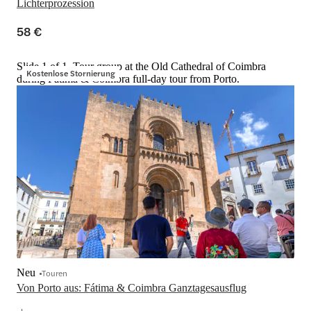
Lichterprozession
58 €
Slide 1 of 1, Tour group at the Old Cathedral of Coimbra
Kostenlose Stornierung
during Fátima & Coimbra full-day tour from Porto.
Neu
Touren
Von Porto aus: Fátima & Coimbra Ganztagesausflug