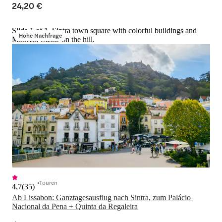
24,20 €
Slide 1 of 1, Sintra town square with colorful buildings and
Hohe Nachfrage
Moorish Castle on the hill.
Touren
4,7
(
35
)
Ab Lissabon: Ganztagesausflug nach Sintra, zum Palácio 
Nacional da Pena + Quinta da Regaleira