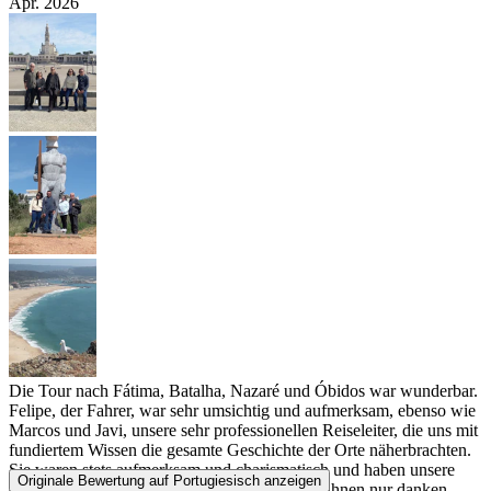
Apr. 2026
Die Tour nach Fátima, Batalha, Nazaré und Óbidos war wunderbar.
Felipe, der Fahrer, war sehr umsichtig und aufmerksam, ebenso wie
Marcos und Javi, unsere sehr professionellen Reiseleiter, die uns mit
fundiertem Wissen die gesamte Geschichte der Orte näherbrachten.
Sie waren stets aufmerksam und charismatisch und haben unsere
Originale Bewertung auf Portugiesisch anzeigen
Gruppe die ganze Zeit begleitet – wir können ihnen nur danken.