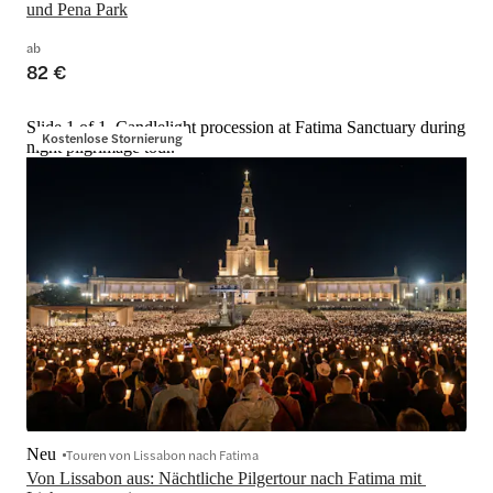
und Pena Park
ab
82 €
Slide 1 of 1, Candlelight procession at Fatima Sanctuary during
Kostenlose Stornierung
night pilgrimage tour.
Neu
Touren von Lissabon nach Fatima
Von Lissabon aus: Nächtliche Pilgertour nach Fatima mit 