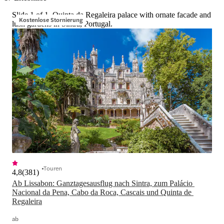
Sehenswürdigkeiten
Slide 1 of 1, Quinta da Regaleira palace with ornate facade and
Kostenlose Stornierung
lush gardens in Sintra, Portugal.
Touren
4,8
(
381
)
Ab Lissabon: Ganztagesausflug nach Sintra, zum Palácio 
Nacional da Pena, Cabo da Roca, Cascais und Quinta de 
Regaleira
ab