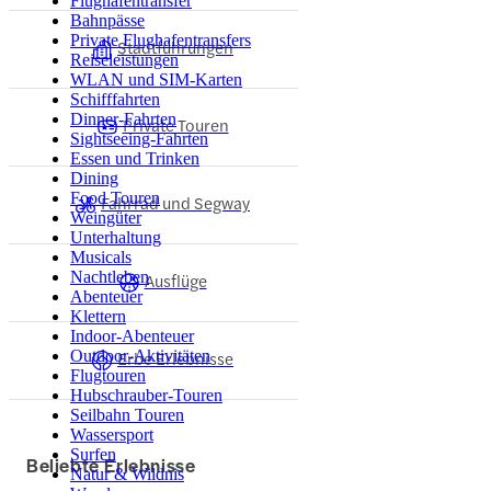
Flughafentransfer
Bahnpässe
Private Flughafentransfers
Stadtführungen
Reiseleistungen
WLAN und SIM-Karten
Schifffahrten
Dinner-Fahrten
Private Touren
Sightseeing-Fahrten
Essen und Trinken
Dining
Food Touren
Fahrrad und Segway
Weingüter
Unterhaltung
Musicals
Nachtleben
Ausflüge
Abenteuer
Klettern
Indoor-Abenteuer
Outdoor-Aktivitäten
Erbe Erlebnisse
Flugtouren
Hubschrauber-Touren
Seilbahn Touren
Wassersport
Surfen
Beliebte Erlebnisse
Natur & Wildnis