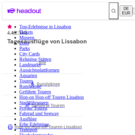
DE
EUR
Top-Erlebnisse in Lissabon
Tickets
4,4
(
2.544
)
Museen
Tagesausflüge von Lissabon
Zoos
Parks
City Cards
Religiöse Stätten
Alle
Landmarks
Aussichtsplattformen
Aquarien
Touren
Rundgänge
Rundgänge
Geführte Touren
Hop-on Hop-off Touren Lissabon
Stadtführungen
Geführte Touren
Private Touren
Fahrrad und Segway
Ausflüge
Erbe Erlebnisse
Hop-on Hop-off Touren Lissabon
Transport