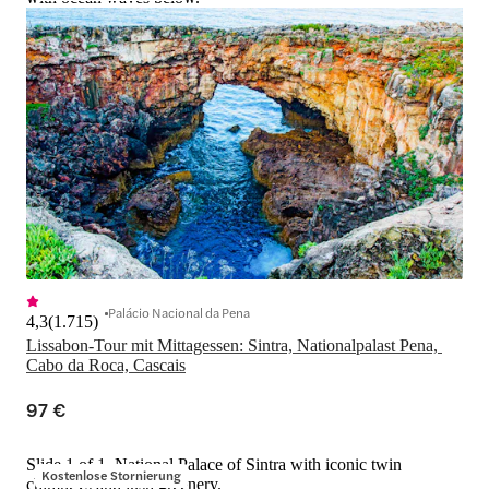
Palácio Nacional da Pena
4,3
(
1.715
)
Lissabon-Tour mit Mittagessen: Sintra, Nationalpalast Pena, 
Cabo da Roca, Cascais
97 €
Slide 1 of 1, National Palace of Sintra with iconic twin
Kostenlose Stornierung
chimneys and lush greenery.