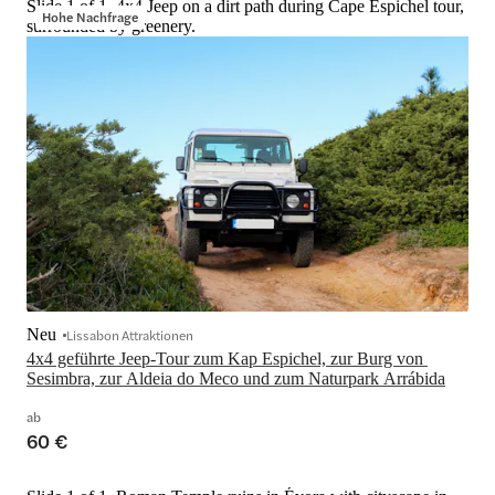
Slide 1 of 1, 4x4 Jeep on a dirt path during Cape Espichel tour,
Hohe Nachfrage
surrounded by greenery.
Neu
Lissabon Attraktionen
4x4 geführte Jeep-Tour zum Kap Espichel, zur Burg von 
Sesimbra, zur Aldeia do Meco und zum Naturpark Arrábida
ab
60 €