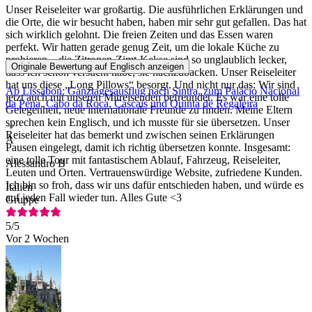
Unser Reiseleiter war großartig. Die ausführlichen Erklärungen und
die Orte, die wir besucht haben, haben mir sehr gut gefallen. Das hat
sich wirklich gelohnt. Die freien Zeiten und das Essen waren
perfekt. Wir hatten gerade genug Zeit, um die lokale Küche zu
probieren – die Zitronen-Zimt-Kekse sind so unglaublich lecker,
Originale Bewertung auf Englisch anzeigen
dass ich schon versucht habe, sie nachzubacken. Unser Reiseleiter
hat uns diese „Long Pillows“ besorgt. Und nicht nur das: Wir sind
Ab Lissabon: Ganztagesausflug nach Sintra, zum Palácio Nacional
jetzt auch mit unseren Mitreisenden befreundet. Es war eine tolle
da Pena, Cabo da Roca, Cascais und Quinta de Regaleira
Gelegenheit, neue internationale Freunde zu finden. Meine Eltern
sprechen kein Englisch, und ich musste für sie übersetzen. Unser
Reiseleiter hat das bemerkt und zwischen seinen Erklärungen
A
Pausen eingelegt, damit ich richtig übersetzen konnte. Insgesamt:
eine tolle Tour mit fantastischem Ablauf, Fahrzeug, Reiseleiter,
Alessandro B
Leuten und Orten. Vertrauenswürdige Website, zufriedene Kunden.
Ich bin so froh, dass wir uns dafür entschieden haben, und würde es
Italien
auf jeden Fall wieder tun. Alles Gute <3
Gruppe
5
/5
Vor 2 Wochen