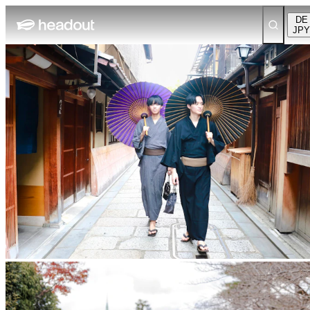
DE
JPY