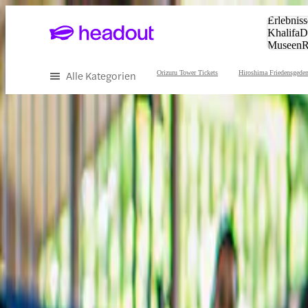
Suche:
Erlebniss
Khalifa
D
Museen
und Städ
Alle Kategorien
Orizuru Tower Tickets
Hiroshima Friedensgeden
Erleben Sie die Highlights von