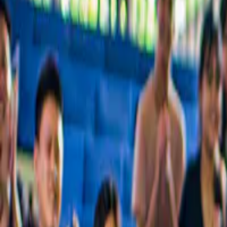
Eine sorgfältige Auswahl der beliebtesten Touren, berühmten Sehensw
Über 54 Millionen begeisterte Reisende
Entdecken Sie, warum Reisende uns vertrauen
Die besten Erlebnisse in Hiroshima