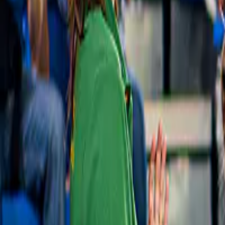
Neu
Hiroshima & Miyajima Tagesausflug
Ab Osaka/Kyoto: Hiroshima & Miyajima 
Tagesausflug mit Shinkansen Tickets für 
Hin- und Rückfahrt
ab
43.000 ¥
Slide 1 of 1, Hiroshima Peace Memorial,
Kostenlose Stornierung
dome structure in Peace Memorial Park,
Japan.
Neu
Hiroshima & Miyajima Tagesausflug
Ab Hiroshima: Hiroshima & Miyajima 
Bustour mit UNESCO-gelistetem 
Friedensgedenkpark, Museum & 
Itsukushima-Schrein
ab