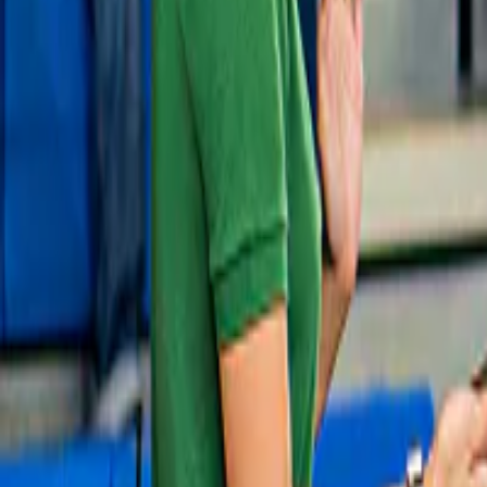
19.000 ¥
Slide 1 of 1, Map highlighting Kansai and
Kostenlose Stornierung
Hiroshima areas in Japan with cities like
Osaka and Kyoto.
Bahnpässe
4,9
(
16
)
JR Pass: Kansai mit Hiroshima oder 
Hokuriku
17.000 ¥
Slide 1 of 1, Ferry on Hiroshima Bay with
Kostenlose Stornierung
Hiroshima Tourist Pass sign in foreground.