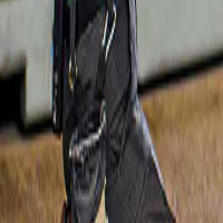
2.300 ¥
Slide 1 of 1, High-speed train on the Sanyo-
Kostenlose Stornierung
San'in route in Japan.
Neu
Bahnpässe
7 Tage Sanyo-San'in Area Pass
23.000 ¥
Slide 1 of 1, private rundgang durch
Kostenlose Stornierung
hiroshima: friedensdenkmal in hiroshima,
friedenspark hiroshima und burg hiroshima-
1