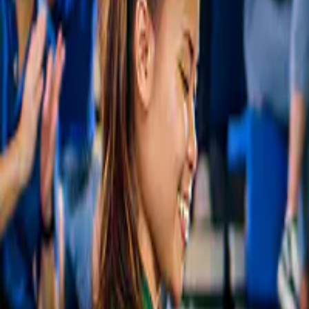
kyudo at Hiroshima Castle Sharaku.
Neu
Workshops
Erlebnis „Japanisches Bogenschießen“ – 
Burg Hiroshima, Sharaku
7.150 ¥
Slide 1 of 1, Shinkansen train at a station
Kostenlose Stornierung
platform in Japan.