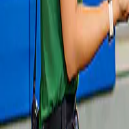
Neu
Hiroshima & Miyajima Tagesausflug
Hiroshima Tourist Pass für 1 Tag, 2 Tage 
oder 3 Tage 
ab
1.000 ¥
Slide 1 of 1, Visitors folding origami cranes
at Hiroshima Orizuru Tower with city view.
Neu
Orizuru Tower Tickets
Tickets für Hiroshima Orizuru Tower