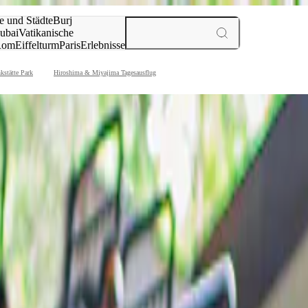
e und Städte
Burj
ubai
Vatikanische
Rom
Eiffelturm
Paris
Erlebnisse
te
kstätte Park
Hiroshima & Miyajima Tagesausflug
 Hiroshima