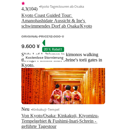
Kyoto Tagestouren ab Osaka
4,3
(
104
)
Kyoto Coast Guided Tour: 
Amanohashidate Aussicht & Ine's 
schwimmendes Dorf ab Osaka/Kyoto
ORIGINAL PRICE
12.000 ¥
9.600 ¥
20 % Rabatt
Slide 1 of 1, Women in kimonos walking
Kostenlose Stornierung
through Fushimi Inari Shrine's torii gates in
Kyoto.
Neu
Kinkakuji-Tempel
Von Kyoto/Osaka: Kinkakuji, Kiyomizu-
Tempelgebiet & Fushimi-Inari-Schrein - 
geführte Tagestour