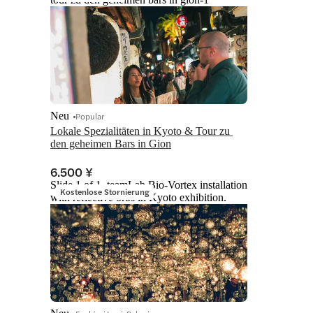
Neu
Popular
Lokale Spezialitäten in Kyoto & Tour zu 
den geheimen Bars in Gion
6.500 ¥
Slide 1 of 1, teamLab Bio-Vortex installation
Kostenlose Stornierung
with reflective orbs in Kyoto exhibition.