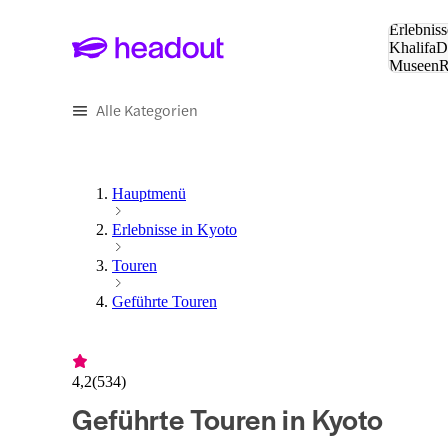
Suche:
Erlebniss
Khalifa
D
Museen
und Städ
Alle Kategorien
Hauptmenü
Erlebnisse in Kyoto
Touren
Geführte Touren
4,2
(
534
)
Geführte Touren in Kyoto