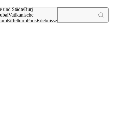
e und Städte
Burj
ubai
Vatikanische
Rom
Eiffelturm
Paris
Erlebnisse
te