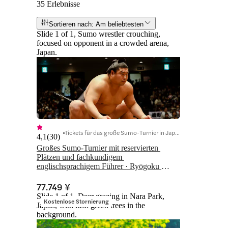
35 Erlebnisse
Sortieren nach: Am beliebtesten
Slide 1 of 1, Sumo wrestler crouching,
focused on opponent in a crowded arena,
Japan.
Tickets für das große Sumo-Turnier in Japan
4,1
(
30
)
Großes Sumo-Turnier mit reservierten 
Plätzen und fachkundigem 
englischsprachigem Führer · Ryōgoku 
Kokugikan
77.749 ¥
Slide 1 of 1, Deer grazing in Nara Park,
Kostenlose Stornierung
Japan, with lush green trees in the
background.