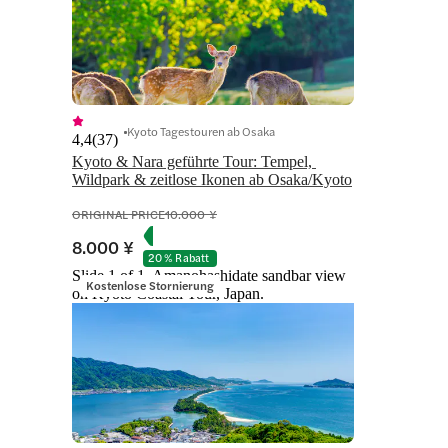
Kyoto Tagestouren ab Osaka
4,4
(
37
)
Kyoto & Nara geführte Tour: Tempel, 
Wildpark & zeitlose Ikonen ab Osaka/Kyoto
ORIGINAL PRICE
10.000 ¥
8.000 ¥
20 % Rabatt
Slide 1 of 1, Amanohashidate sandbar view
Kostenlose Stornierung
on Kyoto Coastal Tour, Japan.