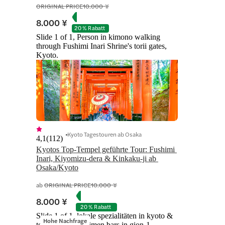
ORIGINAL PRICE
10.000 ¥
8.000 ¥
20 % Rabatt
Slide 1 of 1, Person in kimono walking
through Fushimi Inari Shrine's torii gates,
Kyoto.
Kyoto Tagestouren ab Osaka
4,1
(
112
)
Kyotos Top-Tempel geführte Tour: Fushimi 
Inari, Kiyomizu-dera & Kinkaku-ji ab 
Osaka/Kyoto
ab
ORIGINAL PRICE
10.000 ¥
8.000 ¥
20 % Rabatt
Slide 1 of 1, lokale spezialitäten in kyoto &
Hohe Nachfrage
tour zu den geheimen bars in gion-1