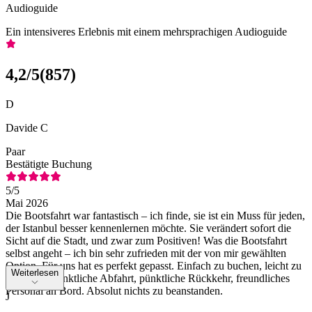
Audioguide
Ein intensiveres Erlebnis mit einem mehrsprachigen Audioguide
4,2
/5
(
857
)
D
Davide C
Paar
Bestätigte Buchung
5
/5
Mai 2026
Die Bootsfahrt war fantastisch – ich finde, sie ist ein Muss für jeden,
der Istanbul besser kennenlernen möchte. Sie verändert sofort die
Sicht auf die Stadt, und zwar zum Positiven! Was die Bootsfahrt
selbst angeht – ich bin sehr zufrieden mit der von mir gewählten
Option. Für uns hat es perfekt gepasst. Einfach zu buchen, leicht zu
Weiterlesen
erreichen, pünktliche Abfahrt, pünktliche Rückkehr, freundliches
Personal an Bord. Absolut nichts zu beanstanden.
J