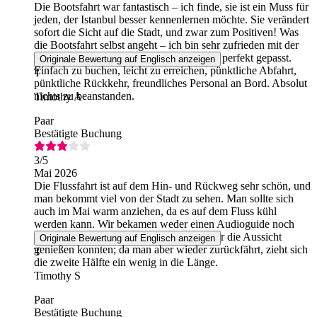
Die Bootsfahrt war fantastisch – ich finde, sie ist ein Muss für
jeden, der Istanbul besser kennenlernen möchte. Sie verändert
sofort die Sicht auf die Stadt, und zwar zum Positiven! Was
die Bootsfahrt selbst angeht – ich bin sehr zufrieden mit der
von mir gewählten Option. Für uns hat es perfekt gepasst.
Originale Bewertung auf Englisch anzeigen
Einfach zu buchen, leicht zu erreichen, pünktliche Abfahrt,
T
pünktliche Rückkehr, freundliches Personal an Bord. Absolut
nichts zu beanstanden.
Timothy A
Paar
Bestätigte Buchung
3
/5
Mai 2026
Die Flussfahrt ist auf dem Hin- und Rückweg sehr schön, und
man bekommt viel von der Stadt zu sehen. Man sollte sich
auch im Mai warm anziehen, da es auf dem Fluss kühl
werden kann. Wir bekamen weder einen Audioguide noch
wurde uns einer angeboten, sodass wir nur die Aussicht
Originale Bewertung auf Englisch anzeigen
genießen konnten; da man aber wieder zurückfährt, zieht sich
T
die zweite Hälfte ein wenig in die Länge.
Timothy S
Paar
Bestätigte Buchung