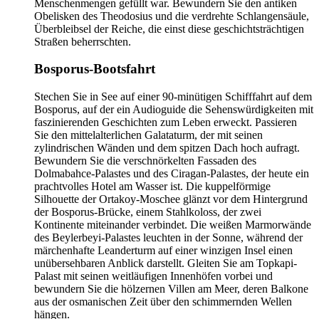
Menschenmengen gefüllt war. Bewundern Sie den antiken
Obelisken des Theodosius und die verdrehte Schlangensäule,
Überbleibsel der Reiche, die einst diese geschichtsträchtigen
Straßen beherrschten.
Bosporus-Bootsfahrt
Stechen Sie in See auf einer 90-minütigen Schifffahrt auf dem
Bosporus, auf der ein Audioguide die Sehenswürdigkeiten mit
faszinierenden Geschichten zum Leben erweckt. Passieren
Sie den mittelalterlichen Galataturm, der mit seinen
zylindrischen Wänden und dem spitzen Dach hoch aufragt.
Bewundern Sie die verschnörkelten Fassaden des
Dolmabahce-Palastes und des Ciragan-Palastes, der heute ein
prachtvolles Hotel am Wasser ist. Die kuppelförmige
Silhouette der Ortakoy-Moschee glänzt vor dem Hintergrund
der Bosporus-Brücke, einem Stahlkoloss, der zwei
Kontinente miteinander verbindet. Die weißen Marmorwände
des Beylerbeyi-Palastes leuchten in der Sonne, während der
märchenhafte Leanderturm auf einer winzigen Insel einen
unübersehbaren Anblick darstellt. Gleiten Sie am Topkapi-
Palast mit seinen weitläufigen Innenhöfen vorbei und
bewundern Sie die hölzernen Villen am Meer, deren Balkone
aus der osmanischen Zeit über den schimmernden Wellen
hängen.