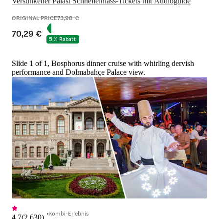
Versunkener Palast Schnelleinlass-Tickets mit Audioguide
ORIGINAL PRICE
73,98 €
70,29 €
5 % Rabatt
Slide 1 of 1, Bosphorus dinner cruise with whirling dervish
performance and Dolmabahçe Palace view.
Kombi-Erlebnis
4,7
(
2.630
)