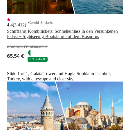
Kombi-Erlebnis
4,4
(
3.412
)
Schifffahrt-Kombitickets: Schnelleinlass in den Versunkenen 
Palast + Sightseeing-Bootsfahrt auf dem Bosporus
ORIGINAL PRICE
68,99 €
65,54 €
5 % Rabatt
Slide 1 of 1, Galata Tower and Hagia Sophia in Istanbul,
Turkey, with cityscape and clear sky.