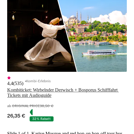
Kombi-Erlebnis
4,4
(
535
)
Kombiticket: Wirbelnder Derwisch + Bosporus Schifffahrt 
Tickets mit Audioguide
ab
ORIGINAL PRICE
38,50 €
26,35 €
32 % Rabatt
Slide 1 of 1, Kariye Mosque and red hop-on hop-off tour bus