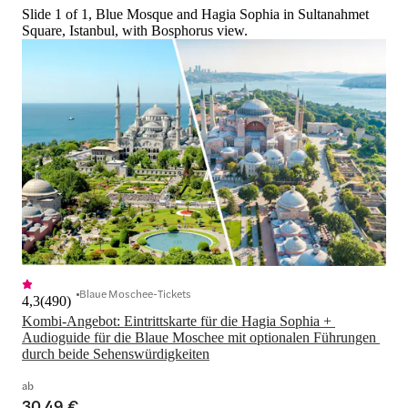
Slide 1 of 1, Blue Mosque and Hagia Sophia in Sultanahmet
Square, Istanbul, with Bosphorus view.
Blaue Moschee-Tickets
4,3
(
490
)
Kombi-Angebot: Eintrittskarte für die Hagia Sophia + 
Audioguide für die Blaue Moschee mit optionalen Führungen 
durch beide Sehenswürdigkeiten
ab
30,49 €