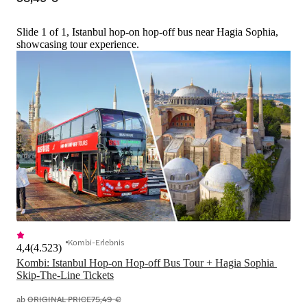
Slide 1 of 1, Istanbul hop-on hop-off bus near Hagia Sophia,
showcasing tour experience.
Kombi-Erlebnis
4,4
(
4.523
)
Kombi: Istanbul Hop-on Hop-off Bus Tour + Hagia Sophia 
Skip-The-Line Tickets
ab
ORIGINAL PRICE
75,49 €