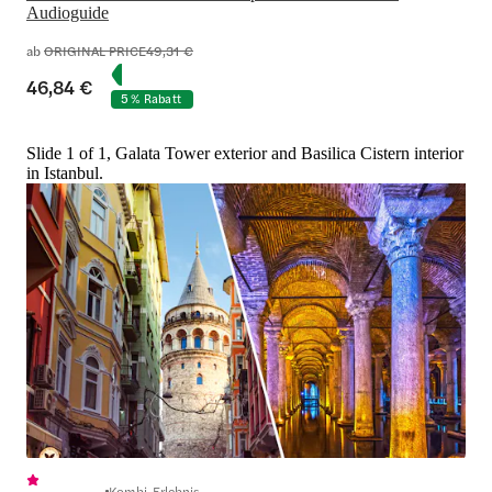
Audioguide
ab
ORIGINAL PRICE
49,31 €
46,84 €
5 % Rabatt
Slide 1 of 1, Galata Tower exterior and Basilica Cistern interior
in Istanbul.
Kombi-Erlebnis