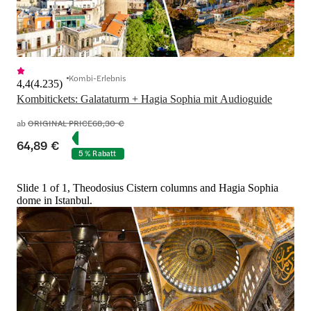
Kombi-Erlebnis
4,4
(
4.235
)
Kombitickets: Galataturm + Hagia Sophia mit Audioguide
ab
ORIGINAL PRICE
68,30 €
64,89 €
5 % Rabatt
Slide 1 of 1, Theodosius Cistern columns and Hagia Sophia
dome in Istanbul.