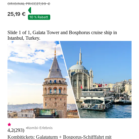
ORIGINAL PRICE
27,99 €
25,19 €
10 % Rabatt
Slide 1 of 1, Galata Tower and Bosphorus cruise ship in
Istanbul, Turkey.
Kombi-Erlebnis
4,2
(
293
)
Kombitickets: Galataturm + Bosporus-Schifffahrt mit 