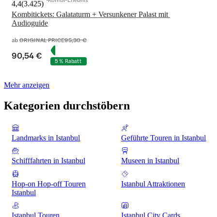
4,4
(
3.425
)
Kombitickets: Galataturm + Versunkener Palast mit 
Audioguide
ab
ORIGINAL PRICE
95,30 €
90,54 €
5 % Rabatt
Mehr anzeigen
Kategorien durchstöbern
Landmarks in Istanbul
Geführte Touren in Istanbul
Schifffahrten in Istanbul
Museen in Istanbul
Hop-on Hop-off Touren
Istanbul Attraktionen
Istanbul
Istanbul Touren
Istanbul City Cards