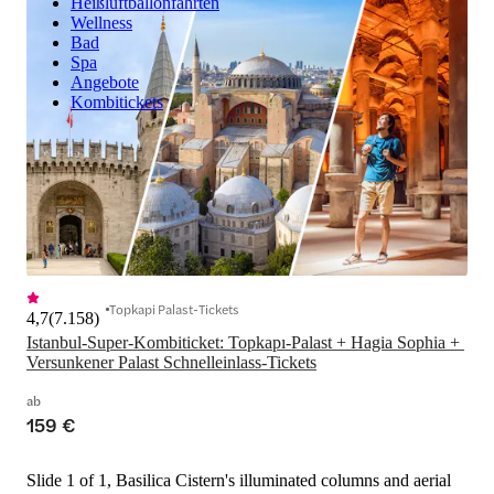
Heißluftballonfahrten
Wellness
Bad
Spa
Angebote
Kombitickets
Topkapi Palast-Tickets
4,7
(
7.158
)
Istanbul-Super-Kombiticket: Topkapı-Palast + Hagia Sophia + 
Versunkener Palast Schnelleinlass-Tickets
ab
159 €
Slide 1 of 1, Basilica Cistern's illuminated columns and aerial