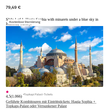
79,49 €
Slide 1 of 1, Hagia Sophia with minarets under a blue sky in
Kostenlose Stornierung
Istanbul, Turkey.
Topkapi Palast-Tickets
4,5
(
1.066
)
Geführte Kombitouren mit Eintrittstickets: Hagia Sophia + 
Topkapı-Palast oder Versunkener Palast