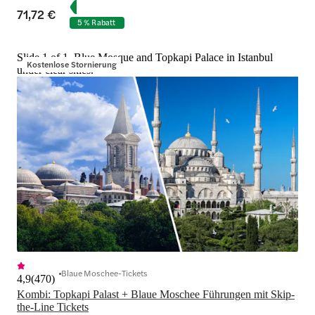
71,72 €
5 % Rabatt
Slide 1 of 1, Blue Mosque and Topkapi Palace in Istanbul
Kostenlose Stornierung
under clear skies.
Blaue Moschee-Tickets
4,9
(
470
)
Kombi: Topkapi Palast + Blaue Moschee Führungen mit Skip-
the-Line Tickets