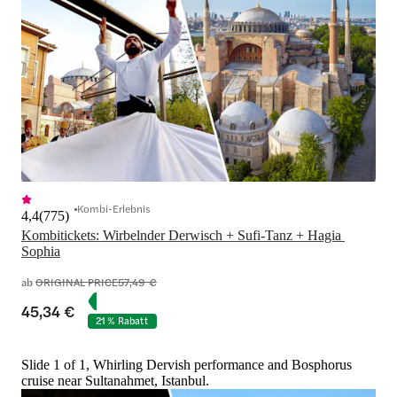
Kombi-Erlebnis
4,4
(
775
)
Kombitickets: Wirbelnder Derwisch + Sufi-Tanz + Hagia 
Sophia
ab
ORIGINAL PRICE
57,49 €
45,34 €
21 % Rabatt
Slide 1 of 1, Whirling Dervish performance and Bosphorus
cruise near Sultanahmet, Istanbul.