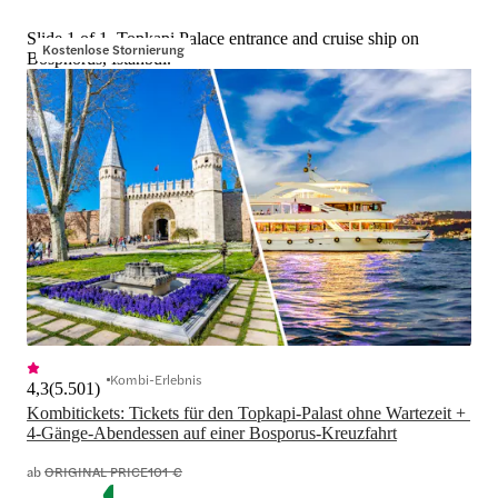
Slide 1 of 1, Topkapi Palace entrance and cruise ship on
Kostenlose Stornierung
Bosphorus, Istanbul.
Kombi-Erlebnis
4,3
(
5.501
)
Kombitickets: Tickets für den Topkapi-Palast ohne Wartezeit + 
4-Gänge-Abendessen auf einer Bosporus-Kreuzfahrt
ab
ORIGINAL PRICE
101 €