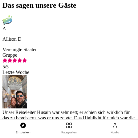
Das sagen unsere Gäste
A
Allison D
Vereinigte Staaten
Gruppe
5
/5
Letzte Woche
Unser Reiseleiter Husain war sehr nett; er schien sich wirklich für
das zu begeistern, was er uns zeigte. Das Highlight für mich war die
Cisterna Basilica, leider war die Hagia Sophia gerade im Umbau.
Originale Bewertung auf Englisch anzeigen
Entdecken
Kategorien
Konto