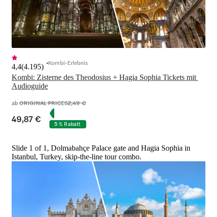
Kombi-Erlebnis
4,4
(
4.195
)
Kombi: Zisterne des Theodosius + Hagia Sophia Tickets mit 
Audioguide
ab
ORIGINAL PRICE
52,49 €
49,87 €
5 % Rabatt
Slide 1 of 1, Dolmabahçe Palace gate and Hagia Sophia in
Istanbul, Turkey, skip-the-line tour combo.