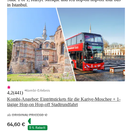
in Istanbul.
Kombi-Erlebnis
4,2
(
441
)
Kombi-Angebot: Eintrittstickets für die Kariye-Moschee + 1-
tägige Hop-on Hop-off Stadtrundfahrt
ab
ORIGINAL PRICE
68 €
64,60 €
5 % Rabatt