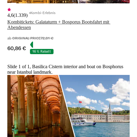
Kombi-Erlebnis
4,6
(
1.339
)
Kombitickets: Galataturm + Bosporus Bootsfahrt mit 
Abendessen
ab
ORIGINAL PRICE
72,81 €
60,86 €
16 % Rabatt
Slide 1 of 1, Basilica Cistern interior and boat on Bosphorus
near Istanbul landmark.