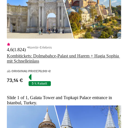
Kombi-Erlebnis
4,6
(
1.824
)
Kombitickets: Dolmabahçe-Palast und Harem + Hagia Sophia 
mit Schnelleinlass
ab
ORIGINAL PRICE
76,98 €
73,14 €
5 % Rabatt
Slide 1 of 1, Galata Tower and Topkapi Palace entrance in
Istanbul, Turkey.