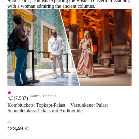
Slide 1 of 1, Tourists exploring the Basilica Cistern in Istanbul,
with a woman admiring the ancient columns.
Kombi-Erlebnis
4,3
(
7.587
)
Kombitickets: Topkapı-Palast + Versunkener Palast 
Schnelleinlass-Tickets mit Audioguide
ab
123,49 €