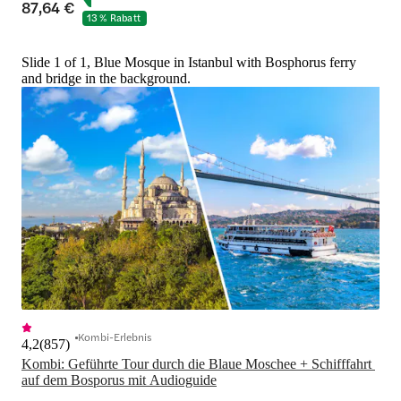
87,64 €
13 % Rabatt
Slide 1 of 1, Blue Mosque in Istanbul with Bosphorus ferry
and bridge in the background.
Kombi-Erlebnis
4,2
(
857
)
Kombi: Geführte Tour durch die Blaue Moschee + Schifffahrt 
auf dem Bosporus mit Audioguide