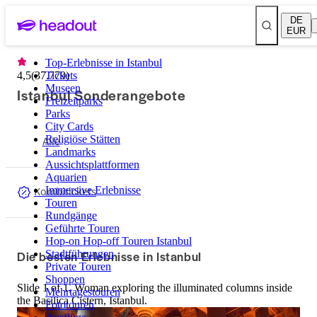
DE
EUR
Top-Erlebnisse in Istanbul
4,5
(
37.779
Tickets
)
Museen
Istanbul Sonderangebote
Freizeitparks
Parks
City Cards
Alle
Religiöse Stätten
Landmarks
Aussichtsplattformen
Aquarien
Kombitickets
Immersive Erlebnisse
Touren
Rundgänge
Geführte Touren
Hop-on Hop-off Touren Istanbul
Die besten Erlebnisse in Istanbul
Stadtführungen
Private Touren
Shoppen
Slide 1 of 1, Woman exploring the illuminated columns inside
Mehrtagestouren
the Basilica Cistern, Istanbul.
Fototouren