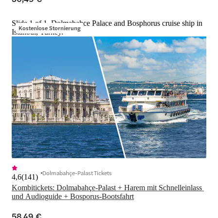
Slide 1 of 1, Dolmabahce Palace and Bosphorus cruise ship in
Kostenlose Stornierung
Istanbul, Turkey.
Dolmabahçe-Palast Tickets
4,6
(
141
)
Kombitickets: Dolmabahçe-Palast + Harem mit Schnelleinlass 
und Audioguide + Bosporus-Bootsfahrt
58,49 €