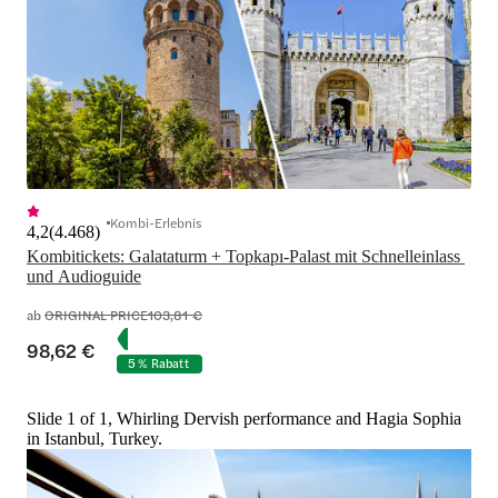
Kombi-Erlebnis
4,2
(
4.468
)
Kombitickets: Galataturm + Topkapı-Palast mit Schnelleinlass 
und Audioguide
ab
ORIGINAL PRICE
103,81 €
98,62 €
5 % Rabatt
Slide 1 of 1, Whirling Dervish performance and Hagia Sophia
in Istanbul, Turkey.