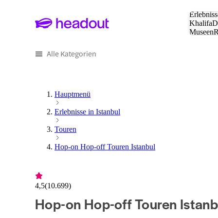
Suche:
Erlebniss
Khalifa
D
Museen
und Städ
Alle Kategorien
Hauptmenü
Erlebnisse in Istanbul
Touren
Hop-on Hop-off Touren Istanbul
4,5
(
10.699
)
Hop-on Hop-off Touren Istanb