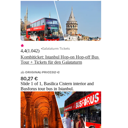
Galataturm Tickets
4,4
(
1.042
)
Kombiticket: Istanbul Hop-on Hop-off Bus 
Tour + Tickets für den Galataturm
ab
ORIGINAL PRICE
82 €
80,27 €
Slide 1 of 1, Basilica Cistern interior and
Busforus tour bus in Istanbul.