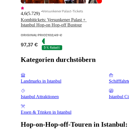
Versunkener Palast-Tickets
4,6
(
5.729
)
Kombitickets: Versunkener Palast + 
Istanbul Hop-on Hop-off Bustour
ORIGINAL PRICE
102,49 €
97,37 €
5 % Rabatt
Kategorien durchstöbern
Landmarks in Istanbul
Schifffahrt
Istanbul Attraktionen
Istanbul C
Essen & Trinken in Istanbul
Hop-on-Hop-off-Touren in Istanbul: 