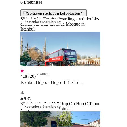
6 Erlebnisse
Sortieren nach: Am beliebtesten
Slide 1 of 1, Tourists boarding a red double-
Kostenlose Stornierung
decker bus near the Blue Mosque in
Istanbul.
Touren
4,3
(
720
)
Istanbul Hop-on Hop-off Bus Tour
ab
45 €
Slide 1 of 1, Red VIP Hop On Hop Off tour
Kostenlose Stornierung
van parked in Istanbul street.