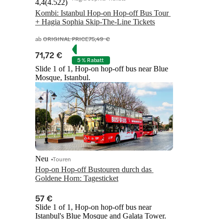
4,4
(
4.522
)
Kombi: Istanbul Hop-on Hop-off Bus Tour 
+ Hagia Sophia Skip-The-Line Tickets
ab
ORIGINAL PRICE
75,49 €
71,72 €
5 % Rabatt
Slide 1 of 1, Hop-on hop-off bus near Blue
Mosque, Istanbul.
Neu
Touren
Hop-on Hop-off Bustouren durch das 
Goldene Horn: Tagesticket
57 €
Slide 1 of 1, Hop-on hop-off bus near
Istanbul's Blue Mosque and Galata Tower.