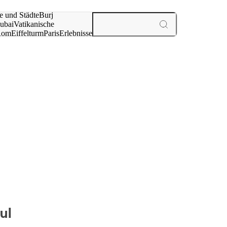
e und Städte
Burj
ubai
Vatikanische
Rom
Eiffelturm
Paris
Erlebnisse
te
ul