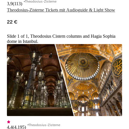
Theodosius-Zisterne
3,9
(
113
)
Theodosius-Zisterne Tickets mit Audioguide & Light Show
22 €
Slide 1 of 1, Theodosius Cistern columns and Hagia Sophia
dome in Istanbul.
Theodosius-Zisterne
4,4
(
4.195
)