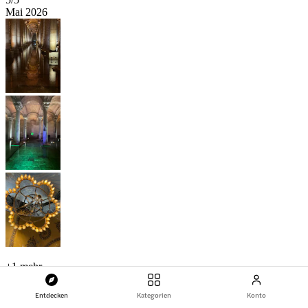
Mai 2026
+
1 mehr
Einfach zu nutzende „Skip-the-Line“-Tickets. Ich konnte beide
Entdecken
Kategorien
Konto
Sehenswürdigkeiten besichtigen. Die Zisterne ist sehr