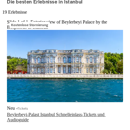
Die besten Erlebnisse in Istanbul
atemberaubenden Mosaiken und 
ikonischen Sehensw
kolossalen Kuppeln geschmückt sind. 
ein umfassendes Er
19 Erlebnisse
Wählen Sie aus unserem Angebot an 
fachkundig geführten Touren, Skip-
Slide 1 of 1, Exterior view of Beylerbeyi Palace by the
Kostenlose Stornierung
the-Line-Tickets und Kombinationen 
Bosphorus in Istanbul.
mit Top-Attraktionen wie dem 
Topkapi-Palast, der Basilika-Zisterne, 
der Blauen Moschee und mehr!
Neu
Tickets
Beylerbeyi-Palast Istanbul Schnelleinlass-Tickets und 
Audioguide