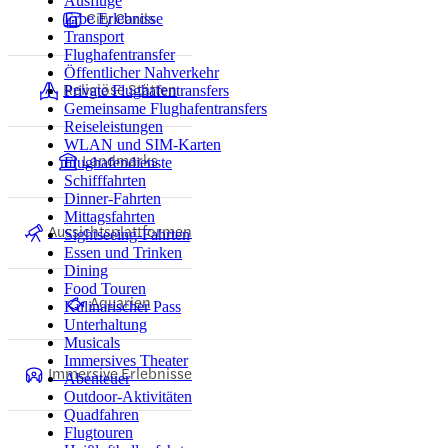
Ausflüge
City Cards
Erbe Erlebnisse
Transport
Flughafentransfer
Öffentlicher Nahverkehr
Religiöse Stätten
Private Flughafentransfers
Gemeinsame Flughafentransfers
Reiseleistungen
WLAN und SIM-Karten
Landmarks
Flughafendienste
Schifffahrten
Dinner-Fahrten
Mittagsfahrten
Aussichtsplattformen
Sightseeing-Fahrten
Essen und Trinken
Dining
Food Touren
Aquarien
Kulinarischer Pass
Unterhaltung
Musicals
Immersives Theater
Immersive Erlebnisse
Abenteuer
Outdoor-Aktivitäten
Quadfahren
Flugtouren