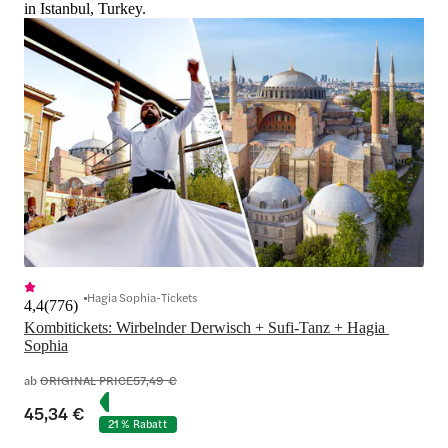
in Istanbul, Turkey.
Hagia Sophia-Tickets
4,4
(
776
)
Kombitickets: Wirbelnder Derwisch + Sufi-Tanz + Hagia 
Sophia
ab
ORIGINAL PRICE
57,49 €
45,34 €
21 % Rabatt