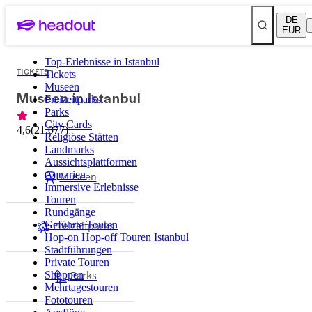
DE
EUR
Top-Erlebnisse in Istanbul
TICKETS
Tickets
Museen
Museen in Istanbul
Freizeitparks
Parks
City Cards
4,6
(
21.077
)
Religiöse Stätten
Landmarks
Aussichtsplattformen
Aquarien
Museen
Immersive Erlebnisse
Touren
Rundgänge
Freizeitparks
Geführte Touren
Hop-on Hop-off Touren Istanbul
Stadtführungen
Private Touren
Parks
Shoppen
Mehrtagestouren
Fototouren