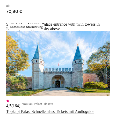
ab
70,90 €
Slide 1 of 1, Topkapi Palace entrance with twin towers in
Kostenlose Stornierung
Istanbul, Turkey, clear sky above.
Topkapi Palast-Tickets
4,5
(
164
)
Topkapi-Palast Schnelleinlass-Tickets mit Audioguide