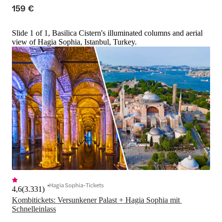
159 €
Slide 1 of 1, Basilica Cistern's illuminated columns and aerial
view of Hagia Sophia, Istanbul, Turkey.
Hagia Sophia-Tickets
4,6
(
3.331
)
Kombitickets: Versunkener Palast + Hagia Sophia mit 
Schnelleinlass