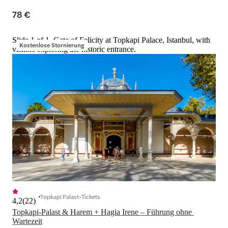
78 €
Slide 1 of 1, Gate of Felicity at Topkapi Palace, Istanbul, with
Kostenlose Stornierung
visitors exploring the historic entrance.
Topkapi Palast-Tickets
4,2
(
22
)
Topkapi-Palast & Harem + Hagia Irene – Führung ohne 
Wartezeit