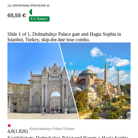
ab
ORIGINAL PRICE
69 €
65,55 €
5 % Rabatt
Slide 1 of 1, Dolmabahçe Palace gate and Hagia Sophia in
Istanbul, Turkey, skip-the-line tour combo.
Dolmabahçe-Palast Tickets
4,6
(
1.826
)
Kombitickets: Dolmabahçe-Palast und Harem + Hagia Sophia 