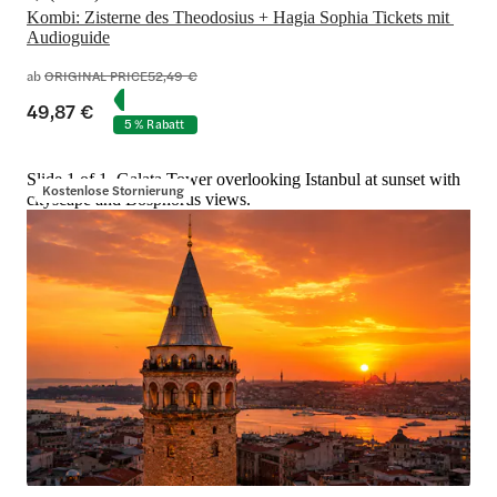
Kombi: Zisterne des Theodosius + Hagia Sophia Tickets mit 
Audioguide
ab
ORIGINAL PRICE
52,49 €
49,87 €
5 % Rabatt
Slide 1 of 1, Galata Tower overlooking Istanbul at sunset with
Kostenlose Stornierung
cityscape and Bosphorus views.