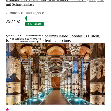
mit Schnelleinlass
ab
ORIGINAL PRICE
76,98 €
73,14 €
5 % Rabatt
Slide 1 of 1, Illuminated columns inside Theodosius Cistern,
Kostenlose Stornierung
Istanbul, showcasing ancient architecture.