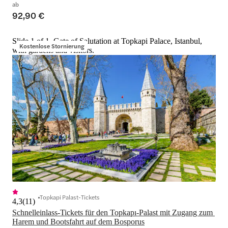
ab
92,90 €
Slide 1 of 1, Gate of Salutation at Topkapi Palace, Istanbul,
Kostenlose Stornierung
with gardens and visitors.
Topkapi Palast-Tickets
4,3
(
11
)
Schnelleinlass-Tickets für den Topkapı-Palast mit Zugang zum 
Harem und Bootsfahrt auf dem Bosporus