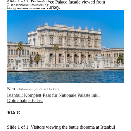
Slide 1 of 1, Dolmabahce Palace facade viewed from
Kostenlose Stornierung
Bosphorus, Istanbul, Turkey.
Neu
Dolmabahçe-Palast Tickets
Istanbul: Komplett-Pass für Nationale Paläste inkl. 
Dolmabahçe-Palast
104 €
Slide 1 of 1, Visitors viewing the battle diorama at Istanbul