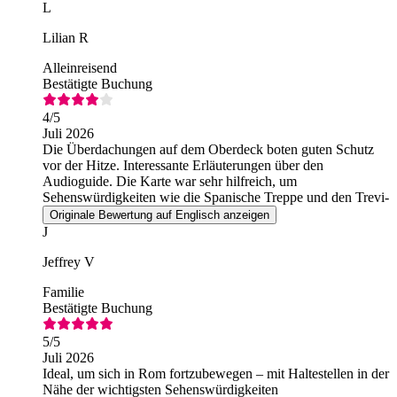
L
Lilian R
Alleinreisend
Bestätigte Buchung
4
/5
Juli 2026
Die Überdachungen auf dem Oberdeck boten guten Schutz
vor der Hitze. Interessante Erläuterungen über den
Audioguide. Die Karte war sehr hilfreich, um
Sehenswürdigkeiten wie die Spanische Treppe und den Trevi-
Brunnen zu finden.
Originale Bewertung auf Englisch anzeigen
J
Jeffrey V
Familie
Bestätigte Buchung
5
/5
Juli 2026
Ideal, um sich in Rom fortzubewegen – mit Haltestellen in der
Nähe der wichtigsten Sehenswürdigkeiten