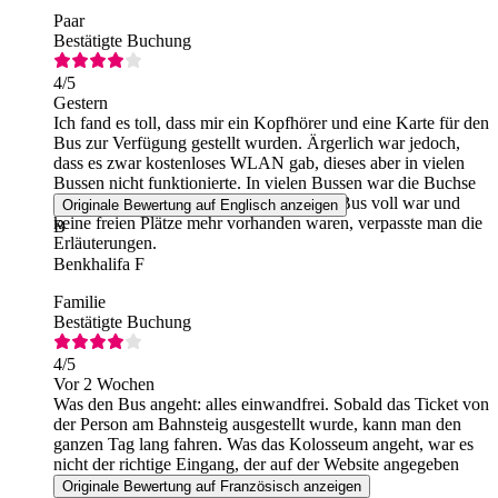
Paar
Bestätigte Buchung
4
/5
Gestern
Ich fand es toll, dass mir ein Kopfhörer und eine Karte für den
Bus zur Verfügung gestellt wurden. Ärgerlich war jedoch,
dass es zwar kostenloses WLAN gab, dieses aber in vielen
Bussen nicht funktionierte. In vielen Bussen war die Buchse
für den Kopfhörer defekt, und wenn der Bus voll war und
Originale Bewertung auf Englisch anzeigen
keine freien Plätze mehr vorhanden waren, verpasste man die
B
Erläuterungen.
Benkhalifa F
Familie
Bestätigte Buchung
4
/5
Vor 2 Wochen
Was den Bus angeht: alles einwandfrei. Sobald das Ticket von
der Person am Bahnsteig ausgestellt wurde, kann man den
ganzen Tag lang fahren. Was das Kolosseum angeht, war es
nicht der richtige Eingang, der auf der Website angegeben
war.
Originale Bewertung auf Französisch anzeigen