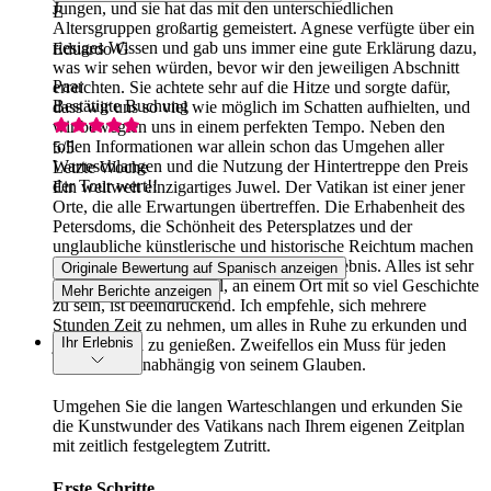
Jungen, und sie hat das mit den unterschiedlichen
E
Altersgruppen großartig gemeistert. Agnese verfügte über ein
riesiges Wissen und gab uns immer eine gute Erklärung dazu,
Eduardo G
was wir sehen würden, bevor wir den jeweiligen Abschnitt
Paar
erreichten. Sie achtete sehr auf die Hitze und sorgte dafür,
Bestätigte Buchung
dass wir uns so viel wie möglich im Schatten aufhielten, und
wir bewegten uns in einem perfekten Tempo. Neben den
tollen Informationen war allein schon das Umgehen aller
5
/5
Warteschlangen und die Nutzung der Hintertreppe den Preis
Letzte Woche
der Tour wert!!
Ein weltweit einzigartiges Juwel. Der Vatikan ist einer jener
Orte, die alle Erwartungen übertreffen. Die Erhabenheit des
Petersdoms, die Schönheit des Petersplatzes und der
unglaubliche künstlerische und historische Reichtum machen
den Besuch zu einem unvergesslichen Erlebnis. Alles ist sehr
Originale Bewertung auf Spanisch anzeigen
gepflegt, und das Gefühl, an einem Ort mit so viel Geschichte
Mehr Berichte anzeigen
zu sein, ist beeindruckend. Ich empfehle, sich mehrere
Stunden Zeit zu nehmen, um alles in Ruhe zu erkunden und
Ihr Erlebnis
jeden Winkel zu genießen. Zweifellos ein Muss für jeden
Reisenden, unabhängig von seinem Glauben.
Umgehen Sie die langen Warteschlangen und erkunden Sie
die Kunstwunder des Vatikans nach Ihrem eigenen Zeitplan
mit zeitlich festgelegtem Zutritt.
Erste Schritte