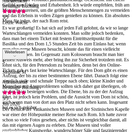
Alleinreisend
Gefühl von Frieden und Erhabenheit. Ich würde empfehlen, früh am
Bestätigte Buchung
Morgen anzureisen, um die größten Menschenmengen zu vermeiden
und das Erlebnis in vollen Zügen genießen zu können. Ein absolutes
5
/5
Muss für jeden, der nach Rom reist.
Letzte Woche
Es war großartig! Es hat sich auf jeden Fall gelohnt, da wir so lange
Warteschlangen vermeiden konnten. Man sollte jedoch bedenken,
dass man bei einem Ticket mit festem Eintrittszeitpunkt für die
Basilika und den Dom 1,5 Stunden Zeit bis zum Einlass hat; wenn
man also gerne Museen besucht, könnte das für einen vielleicht
Weiterlesen
nicht ausreichen. Im Gegensatz zum Kolosseum braucht man hier
keinen Ausweis mehr, aber bring ihn zur Sicherheit trotzdem mit. Es
S
lohnt sich, für den Petersdom zu bezahlen, denn bei den Online-
Tickets gab es fast keine Warteschlange. Für den Dom gibt es einen
Stephanie M
Aufzug, der bis zu einer bestimmten Ebene fährt. Danach folgt eine
ziemlich steile und schmale Treppe nach oben; kleine Kinder und
Alleinreisend
Menschen mit Atemproblemen sollten sich daher gut überlegen, ob
Bestätigte Buchung
sie den Dom besteigen wollen. Die Ebene, bis zu der der Aufzug
fährt, ist jedoch kein Problem, und die Aussicht vom Dom ist schön,
5
/5
auch wenn man von dort aus den Platz nicht sehen kann. Insgesamt
Juli 2026
hat es sich gelohnt.
Der Besuch der Vatikanischen Museen und der Sixtinischen Kapelle
war einer der Höhepunkte meiner Reise nach Rom. Ich hatte zuvor
schon so viele Fotos gesehen, aber nichts ist vergleichbar damit, all
das mit eigenen Augen zu erleben. Die Museen sind voller
unglaublicher Kunstwerke, wunderschöner Säle und faszinierender