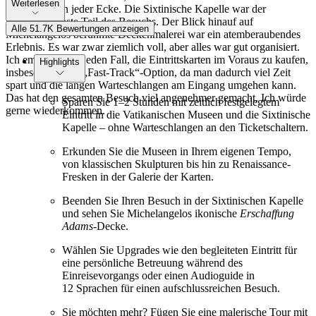
Weiterlesen
Geschichte an jeder Ecke. Die Sixtinische Kapelle war der
unvergesslichste Teil des Besuchs. Der Blick hinauf auf
Alle 51.7K Bewertungen anzeigen
Michelangelos berühmte Deckenmalerei war ein atemberaubendes
Erlebnis. Es war zwar ziemlich voll, aber alles war gut organisiert.
Ich empfehle auf jeden Fall, die Eintrittskarten im Voraus zu kaufen,
Highlights
insbesondere die „Fast-Track“-Option, da man dadurch viel Zeit
spart und die langen Warteschlangen am Eingang umgehen kann.
Das hat den gesamten Besuch viel angenehmer gemacht. Ich würde
Sparen Sie 1–2 Stunden mit zeitlich festgelegtem
gerne wiederkommen.
Eintritt in die Vatikanischen Museen und die Sixtinische
Kapelle – ohne Warteschlangen an den Ticketschaltern.
Erkunden Sie die Museen in Ihrem eigenen Tempo,
von klassischen Skulpturen bis hin zu Renaissance-
Fresken in der Galerie der Karten.
Beenden Sie Ihren Besuch in der Sixtinischen Kapelle
und sehen Sie Michelangelos ikonische
Erschaffung
Adams
-Decke.
Wählen Sie Upgrades wie den begleiteten Eintritt für
eine persönliche Betreuung während des
Einreisevorgangs oder einen Audioguide in
12 Sprachen für einen aufschlussreichen Besuch.
Sie möchten mehr? Fügen Sie eine malerische Tour mit