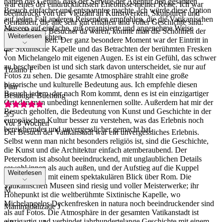
hatten das Gefühl, dass der Service der Agentur den gesamten
war eines der eindrücklichsten Erlebnisse meiner Reise. Ich war
Besuch einfacher und entspannter machte. Ich würde diese Option
beeindruckt von der Vielzahl an Kunstwerken, Skulpturen und
auf jeden Fall anderen Reisenden empfehlen, die die Vatikanischen
Gemälden, die alle sehr gut erhalten und voller Geschichte sind.
Museen auf einfache, gut organisierte und angenehme Weise
Obwohl viele Besucher da waren, konnte man die Schönheit der
Weiterlesen
besuchen möchten.
Räume genießen. Der ganz besondere Moment war der Eintritt in
die Sixtinische Kapelle und das Betrachten der berühmten Fresken
T
von Michelangelo mit eigenen Augen. Es ist ein Gefühl, das schwer
zu beschreiben ist und sich stark davon unterscheidet, sie nur auf
Tiziano F
Fotos zu sehen. Die gesamte Atmosphäre strahlt eine große
historische und kulturelle Bedeutung aus. Ich empfehle diesen
Paar
Besuch jedem, der nach Rom kommt, denn es ist ein einzigartiger
Bestätigte Buchung
Ort, den man unbedingt kennenlernen sollte. Außerdem hat mir der
Besuch geholfen, die Bedeutung von Kunst und Geschichte in der
5
/5
europäischen Kultur besser zu verstehen, was das Erlebnis noch
Vor 3 Wochen
bereichernder und unvergesslicher gemacht hat.
Der Besuch der Vatikanstadt war ein unvergessliches Erlebnis.
Selbst wenn man nicht besonders religiös ist, sind die Geschichte,
die Kunst und die Architektur einfach atemberaubend. Der
Petersdom ist absolut beeindruckend, mit unglaublichen Details
sowohl innen als auch außen, und der Aufstieg auf die Kuppel
Weiterlesen
belohnt einen mit einem spektakulären Blick über Rom. Die
Vatikanischen Museen sind riesig und voller Meisterwerke; ihr
M
Höhepunkt ist die weltberühmte Sixtinische Kapelle, wo
Michelangelos Deckenfresken in natura noch beeindruckender sind
Mammadalizade J
als auf Fotos. Die Atmosphäre in der gesamten Vatikanstadt ist
einzigartig und verbindet jahrhundertelange Geschichte mit einem