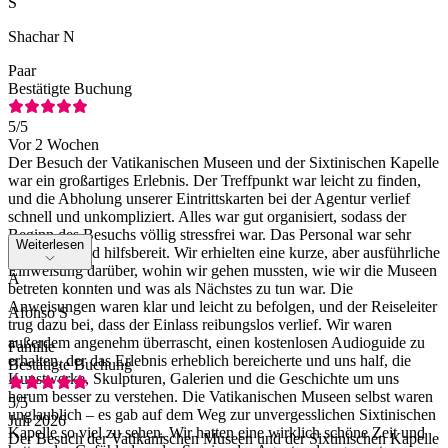
S
Shachar N
Paar
Bestätigte Buchung
5
/5
Vor 2 Wochen
Der Besuch der Vatikanischen Museen und der Sixtinischen Kapelle
war ein großartiges Erlebnis. Der Treffpunkt war leicht zu finden,
und die Abholung unserer Eintrittskarten bei der Agentur verlief
schnell und unkompliziert. Alles war gut organisiert, sodass der
Beginn des Besuchs völlig stressfrei war. Das Personal war sehr
Weiterlesen
freundlich und hilfsbereit. Wir erhielten eine kurze, aber ausführliche
Einweisung darüber, wohin wir gehen mussten, wie wir die Museen
A
betreten konnten und was als Nächstes zu tun war. Die
Anweisungen waren klar und leicht zu befolgen, und der Reiseleiter
Afonso S
trug dazu bei, dass der Einlass reibungslos verlief. Wir waren
außerdem angenehm überrascht, einen kostenlosen Audioguide zu
Familie
erhalten, der das Erlebnis erheblich bereicherte und uns half, die
Bestätigte Buchung
Kunstwerke, Skulpturen, Galerien und die Geschichte um uns
herum besser zu verstehen. Die Vatikanischen Museen selbst waren
5
/5
unglaublich – es gab auf dem Weg zur unvergesslichen Sixtinischen
Juli 2026
Kapelle so viel zu sehen. Wir hatten eine wirklich schöne Zeit und
Der Besuch der Vatikanischen Museen und der Sixtinischen Kapelle