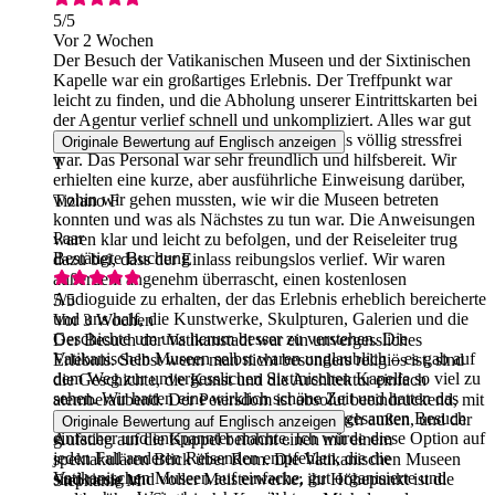
5
/5
Vor 2 Wochen
Der Besuch der Vatikanischen Museen und der Sixtinischen
Kapelle war ein großartiges Erlebnis. Der Treffpunkt war
leicht zu finden, und die Abholung unserer Eintrittskarten bei
der Agentur verlief schnell und unkompliziert. Alles war gut
organisiert, sodass der Beginn des Besuchs völlig stressfrei
Originale Bewertung auf Englisch anzeigen
war. Das Personal war sehr freundlich und hilfsbereit. Wir
T
erhielten eine kurze, aber ausführliche Einweisung darüber,
wohin wir gehen mussten, wie wir die Museen betreten
Tiziano F
konnten und was als Nächstes zu tun war. Die Anweisungen
Paar
waren klar und leicht zu befolgen, und der Reiseleiter trug
Bestätigte Buchung
dazu bei, dass der Einlass reibungslos verlief. Wir waren
außerdem angenehm überrascht, einen kostenlosen
Audioguide zu erhalten, der das Erlebnis erheblich bereicherte
5
/5
und uns half, die Kunstwerke, Skulpturen, Galerien und die
Vor 3 Wochen
Geschichte um uns herum besser zu verstehen. Die
Der Besuch der Vatikanstadt war ein unvergessliches
Vatikanischen Museen selbst waren unglaublich – es gab auf
Erlebnis. Selbst wenn man nicht besonders religiös ist, sind
dem Weg zur unvergesslichen Sixtinischen Kapelle so viel zu
die Geschichte, die Kunst und die Architektur einfach
sehen. Wir hatten eine wirklich schöne Zeit und hatten das
atemberaubend. Der Petersdom ist absolut beeindruckend, mit
Gefühl, dass der Service der Agentur den gesamten Besuch
unglaublichen Details sowohl innen als auch außen, und der
Originale Bewertung auf Englisch anzeigen
einfacher und entspannter machte. Ich würde diese Option auf
Aufstieg auf die Kuppel belohnt einen mit einem
S
jeden Fall anderen Reisenden empfehlen, die die
spektakulären Blick über Rom. Die Vatikanischen Museen
Vatikanischen Museen auf einfache, gut organisierte und
sind riesig und voller Meisterwerke; ihr Höhepunkt ist die
Stephanie M