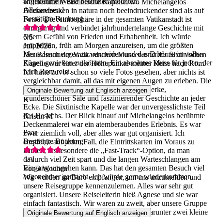
angenehme Weise besuchen möchten.
weltberühmte Sixtinische Kapelle, wo Michelangelos
Alleinreisend
Deckenfresken in natura noch beeindruckender sind als auf
Bestätigte Buchung
Fotos. Die Atmosphäre in der gesamten Vatikanstadt ist
einzigartig und verbindet jahrhundertelange Geschichte mit
einem Gefühl von Frieden und Erhabenheit. Ich würde
5
/5
empfehlen, früh am Morgen anzureisen, um die größten
Juli 2026
Menschenmengen zu vermeiden und das Erlebnis in vollen
Der Besuch der Vatikanischen Museen und der Sixtinischen
Zügen genießen zu können. Ein absolutes Muss für jeden, der
Kapelle war einer der Höhepunkte meiner Reise nach Rom.
nach Rom reist.
Ich hatte zuvor schon so viele Fotos gesehen, aber nichts ist
vergleichbar damit, all das mit eigenen Augen zu erleben. Die
Museen sind voller unglaublicher Kunstwerke,
Originale Bewertung auf Englisch anzeigen
wunderschöner Säle und faszinierender Geschichte an jeder
K
Ecke. Die Sixtinische Kapelle war der unvergesslichste Teil
des Besuchs. Der Blick hinauf auf Michelangelos berühmte
Kristin M
Deckenmalerei war ein atemberaubendes Erlebnis. Es war
Paar
zwar ziemlich voll, aber alles war gut organisiert. Ich
Bestätigte Buchung
empfehle auf jeden Fall, die Eintrittskarten im Voraus zu
kaufen, insbesondere die „Fast-Track“-Option, da man
dadurch viel Zeit spart und die langen Warteschlangen am
5
/5
Eingang umgehen kann. Das hat den gesamten Besuch viel
Vor 3 Wochen
angenehmer gemacht. Ich würde gerne wiederkommen.
Wir wurden im Büro empfangen, um uns anzumelden und
unsere Reisegruppe kennenzulernen. Alles war sehr gut
organisiert. Unsere Reiseleiterin hieß Agnese und sie war
einfach fantastisch. Wir waren zu zweit, aber unsere Gruppe
bestand insgesamt aus sieben Personen, darunter zwei kleine
Originale Bewertung auf Englisch anzeigen