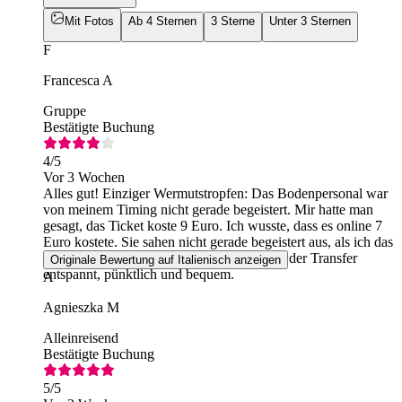
Mit Fotos
Ab 4 Sternen
3 Sterne
Unter 3 Sternen
F
Francesca A
Gruppe
Bestätigte Buchung
4
/5
Vor 3 Wochen
Alles gut! Einziger Wermutstropfen: Das Bodenpersonal war
von meinem Timing nicht gerade begeistert. Mir hatte man
gesagt, das Ticket koste 9 Euro. Ich wusste, dass es online 7
Euro kostete. Sie sahen nicht gerade begeistert aus, als ich das
Ticket über mein Handy kaufte! Dafür war der Transfer
Originale Bewertung auf Italienisch anzeigen
entspannt, pünktlich und bequem.
A
Agnieszka M
Alleinreisend
Bestätigte Buchung
5
/5