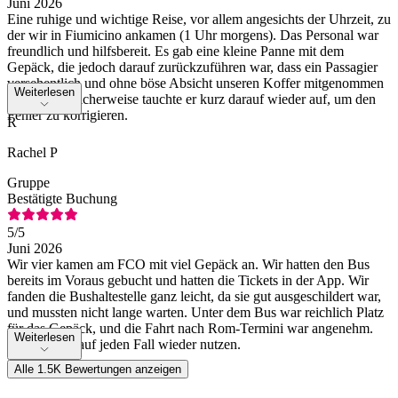
Juni 2026
Eine ruhige und wichtige Reise, vor allem angesichts der Uhrzeit, zu
der wir in Fiumicino ankamen (1 Uhr morgens). Das Personal war
freundlich und hilfsbereit. Es gab eine kleine Panne mit dem
Gepäck, die jedoch darauf zurückzuführen war, dass ein Passagier
versehentlich und ohne böse Absicht unseren Koffer mitgenommen
Weiterlesen
hatte. Glücklicherweise tauchte er kurz darauf wieder auf, um den
Fehler zu korrigieren.
R
Rachel P
Gruppe
Bestätigte Buchung
5
/5
Juni 2026
Wir vier kamen am FCO mit viel Gepäck an. Wir hatten den Bus
bereits im Voraus gebucht und hatten die Tickets in der App. Wir
fanden die Bushaltestelle ganz leicht, da sie gut ausgeschildert war,
und mussten nicht lange warten. Unter dem Bus war reichlich Platz
für das Gepäck, und die Fahrt nach Rom-Termini war angenehm.
Weiterlesen
Würden wir auf jeden Fall wieder nutzen.
Alle 1.5K Bewertungen anzeigen