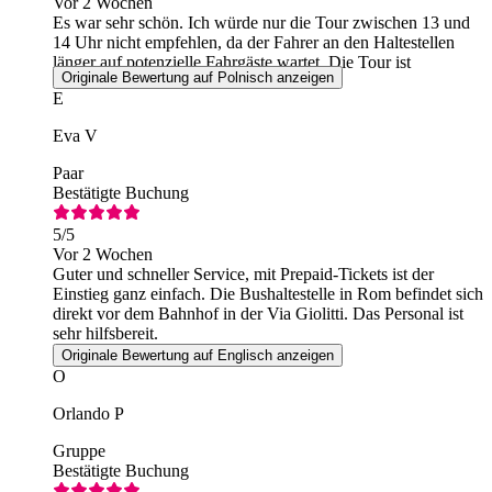
Vor 2 Wochen
Es war sehr schön. Ich würde nur die Tour zwischen 13 und
14 Uhr nicht empfehlen, da der Fahrer an den Haltestellen
länger auf potenzielle Fahrgäste wartet. Die Tour ist
Originale Bewertung auf Polnisch anzeigen
interessant und einen Besuch wert.
E
Eva V
Paar
Bestätigte Buchung
5
/5
Vor 2 Wochen
Guter und schneller Service, mit Prepaid-Tickets ist der
Einstieg ganz einfach. Die Bushaltestelle in Rom befindet sich
direkt vor dem Bahnhof in der Via Giolitti. Das Personal ist
sehr hilfsbereit.
Originale Bewertung auf Englisch anzeigen
O
Orlando P
Gruppe
Bestätigte Buchung