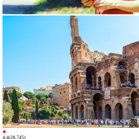
4,4
(
28.745
)