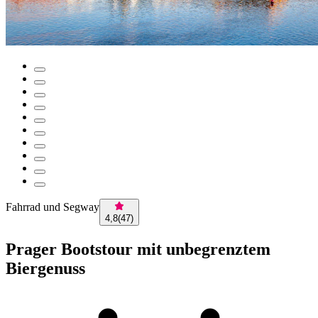
Fahrrad und Segway
4,8
(
47
)
Prager Bootstour mit unbegrenztem
Biergenuss