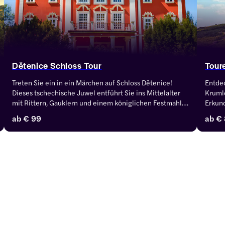
Dětenice Schloss Tour
Tour
Treten Sie ein in ein Märchen auf Schloss Dětenice! 
Entdec
Dieses tschechische Juwel entführt Sie ins Mittelalter 
Krumlo
mit Rittern, Gauklern und einem königlichen Festmahl. 
Erkund
Erkunden Sie prächtige Säle, gruselige Verliese und 
Aussic
ab
€ 99
ab
€ 
eine lebhafte Taverne mit frei fließendem Met.
Sehen
Reisel
Leben 
Brücke
die f