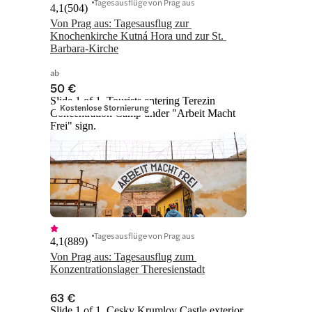
Tagesausflüge von Prag aus
4,1
(
504
)
Von Prag aus: Tagesausflug zur 
Knochenkirche Kutná Hora und zur St. 
Barbara-Kirche
ab
50 €
Slide 1 of 1, Tourists entering Terezin
Kostenlose Stornierung
Concentration Camp under "Arbeit Macht
Frei" sign.
Tagesausflüge von Prag aus
4,1
(
889
)
Von Prag aus: Tagesausflug zum 
Konzentrationslager Theresienstadt
63 €
Slide 1 of 1, Cesky Krumlov Castle exterior