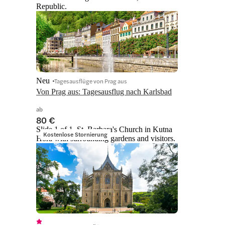
Republic.
Neu
Tagesausflüge von Prag aus
Von Prag aus: Tagesausflug nach Karlsbad
ab
80 €
Slide 1 of 1, St. Barbara's Church in Kutna
Kostenlose Stornierung
Hora with surrounding gardens and visitors.