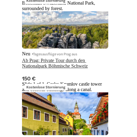
Kostenlose Stornierung
Bohemian Switzerland National Park,
surrounded by forest.
Neu
Tagesausflüge von Prag aus
Ab Prag: Private Tour durch den 
Nationalpark Böhmische Schweiz
150 €
Slide 1 of 1, Cesky Krumlov castle tower
Kostenlose Stornierung
and colorful buildings along a canal.