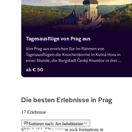
Tagesausflüge von Prag aus
Von Prag aus erreichen Sie im Rahmen von 
Tagesausflügen die Knochenkirche in Kutná Hora in 
einer Stunde, die Burgstadt Český Krumlov in drei 
Stunden und die Kurkolonnade in Karlsbad in zwei 
ab
€ 50
Stunden. Hier finden Sie geführte Gruppenreisen, 
private Tagesausflüge sowie reine Transferangebote.
Die besten Erlebnisse in Prag
17 Erlebnisse
Sortieren nach: Am beliebtesten
Slide 1 of 1, Elbe canyon rock formations in