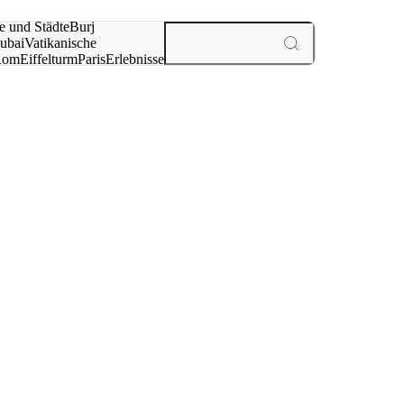
e und Städte
Burj
ubai
Vatikanische
Rom
Eiffelturm
Paris
Erlebnisse
te