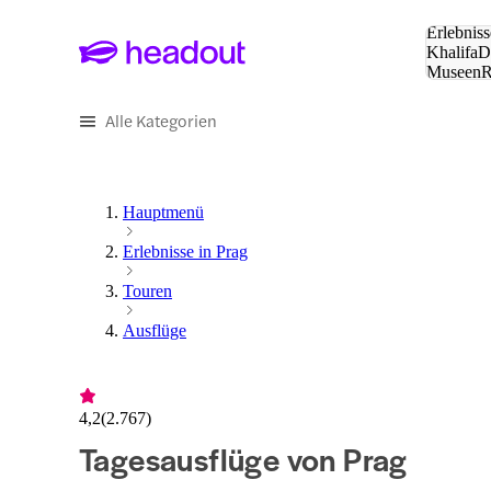
Suche:
Erlebniss
Khalifa
D
Museen
und Städ
Alle Kategorien
Hauptmenü
Erlebnisse in Prag
Touren
Ausflüge
4,2
(
2.767
)
Tagesausflüge von Prag