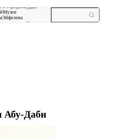
 и городов
Бурдж-
ай
Музеи
м
Эйфелева
ж
мероприятий и
 Абу-Даби