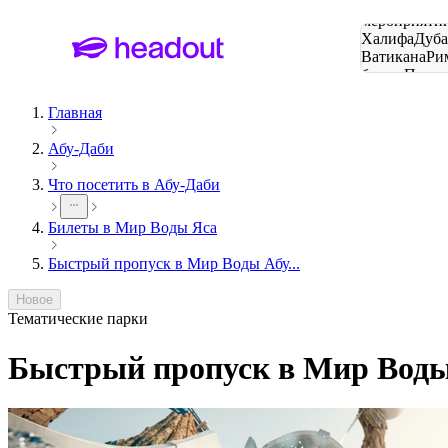
Поиск
мероприятий
Халифа
Дуб
Ватикана
Ри
башня
Пари
городов
Главная
Абу-Даби
Что посетить в Абу-Даби
Билеты в Мир Воды Яса
Быстрый пропуск в Мир Воды Абу...
Новое
Тематические парки
Быстрый пропуск в Мир Воды