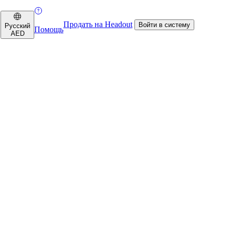
Продать на Headout
Войти в систему
Русский
Помощь
AED