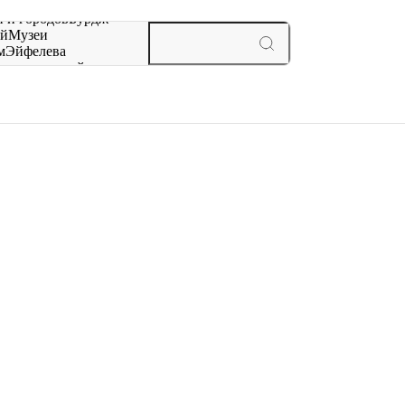
 и городов
Бурдж-
ай
Музеи
м
Эйфелева
ж
мероприятий и