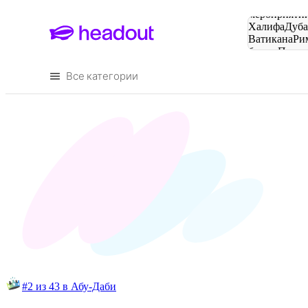
Поиск
мероприятий
Халифа
Дуб
Ватикана
Ри
башня
Пари
городов
Все категории
#2 из 43 в Абу-Даби