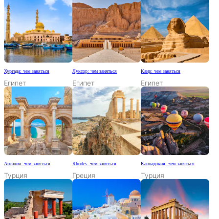
Хургада: чем заняться
Луксор: чем заняться
Каир: чем заняться
Египет
Египет
Египет
Анталия: чем заняться
Rhodes: чем заняться
Каппадокия: чем заняться
Турция
Греция
Турция