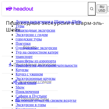
RU
USD
Пешеходные экскурсии в Шарм-эль-
Лучшие развлечения в Шарм-эль-Шейх
Туры
Шейх
Пешеходные экскурсии
Экскурсии с гидом
городские туры
Покупки
Все что
Однодневные экскурсии
Тур на скоростном катере
транспорт
трансферы из аэропорта
Пешеходные экскурсии
Трансфер на достопримечательности
Круизы
Круиз с ужином
Экскурсионные круизы
Экскурсии с гидом
Развлечения
Show
Приключения
Сафари в Пустыне
городские туры
Активный отдых на свежем воздухе
Экскурсии в горы