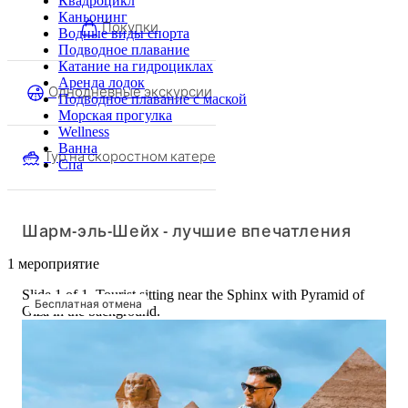
Квадроцикл
Каньонинг
Покупки
Водные виды спорта
Подводное плавание
Катание на гидроциклах
Аренда лодок
Однодневные экскурсии
Подводное плавание с маской
Морская прогулка
Wellness
Ванна
Тур на скоростном катере
Спа
Шарм-эль-Шейх - лучшие впечатления
1 мероприятие
Slide 1 of 1, Tourist sitting near the Sphinx with Pyramid of
Бесплатная отмена
Giza in the background.