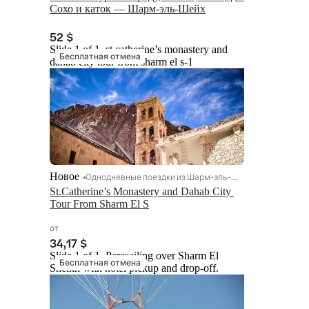
Сохо и каток — Шарм-эль-Шейх
52 $
Slide 1 of 1, st.catherine’s monastery and
Бесплатная отмена
dahab city tour from sharm el s-1
Новое
Однодневные поездки из Шарм-эль-Шейха
St.Catherine’s Monastery and Dahab City 
Tour From Sharm El S
от
34,17 $
Slide 1 of 1, Parasailing over Sharm El
Бесплатная отмена
Sheikh with hotel pickup and drop-off.