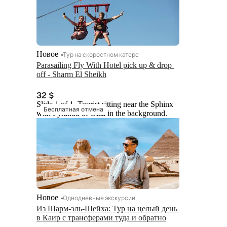
Новое
Тур на скоростном катере
Parasailing Fly With Hotel pick up & drop 
off - Sharm El Sheikh
32 $
Slide 1 of 1, Tourist sitting near the Sphinx
Бесплатная отмена
with Pyramid of Giza in the background.
Новое
Однодневные экскурсии
Из Шарм-эль-Шейха: Тур на целый день 
в Каир с трансферами туда и обратно