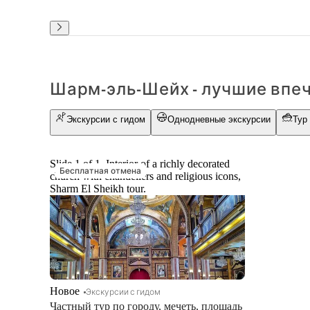
Шарм-эль-Шейх - лучшие впе
Экскурсии с гидом
Однодневные экскурсии
Тур
Slide 1 of 1, Interior of a richly decorated
Бесплатная отмена
church with chandeliers and religious icons,
Sharm El Sheikh tour.
Новое
Экскурсии с гидом
Частный тур по городу, мечеть, площадь 