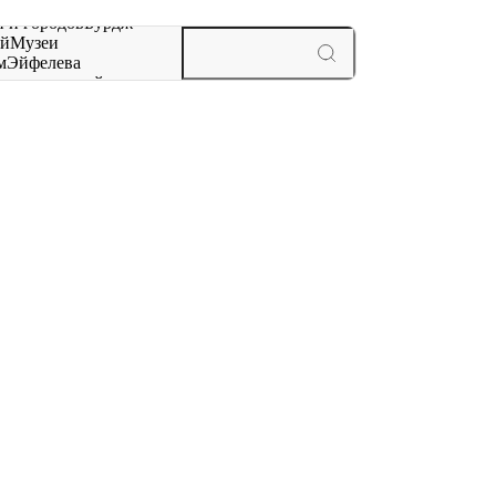
 и городов
Бурдж-
ай
Музеи
м
Эйфелева
ж
мероприятий и