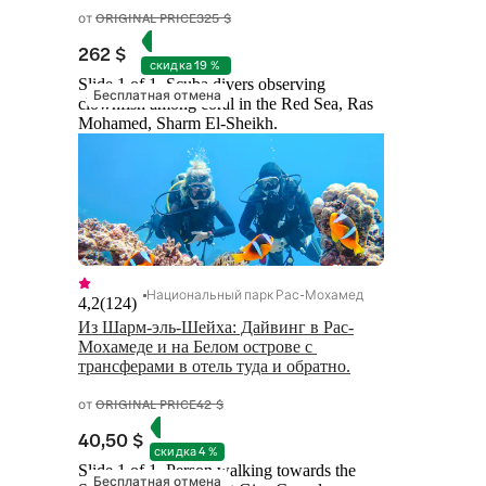
от
ORIGINAL PRICE
325 $
262 $
скидка 19 %
Slide 1 of 1, Scuba divers observing
Бесплатная отмена
clownfish among coral in the Red Sea, Ras
Mohamed, Sharm El-Sheikh.
Национальный парк Рас-Мохамед
4,2
(
124
)
Из Шарм-эль-Шейха: Дайвинг в Рас-
Мохамеде и на Белом острове с 
трансферами в отель туда и обратно.
от
ORIGINAL PRICE
42 $
40,50 $
скидка 4 %
Slide 1 of 1, Person walking towards the
Бесплатная отмена