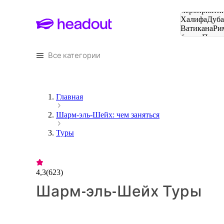
Поиск
мероприятий
Халифа
Дуб
Ватикана
Ри
башня
Пари
городов
Все категории
Главная
Шарм-эль-Шейх: чем заняться
Туры
4,3
(
623
)
Шарм-эль-Шейх Туры