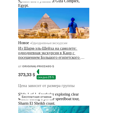
Sphinx and Pyramid at Giza Complex,
Egypt.
Новое
Однодневные экскурсии
Из Шарм-эль-Шейха на самолете: 
однодневная экскурсия в Каир с 
посещением Большого египетского 
музея и пирамид в Гизе 
от
ORIGINAL PRICE
495 $
373,33 $
скидка 25 %
Цена зависит от размера группы
Slide 1 of 1, Snorkeler exploring clear
Бесплатная отмена
waters during a private speedboat tour,
Sharm El Sheikh coast.