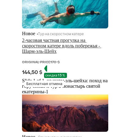
Новое
Тур на скоростном катере
2-часовая частная прогулка на 
скоростном катере вдоль побережья - 
Шарм-эль-Шейх
ORIGINAL PRICE
170 $
144,50 $
скидка 15 %
Slide 1 of 1, из шарм-эль-шейха: поход на
Бесплатная отмена
гору синай и тур в монастырь святой
екатерины-1
Новое