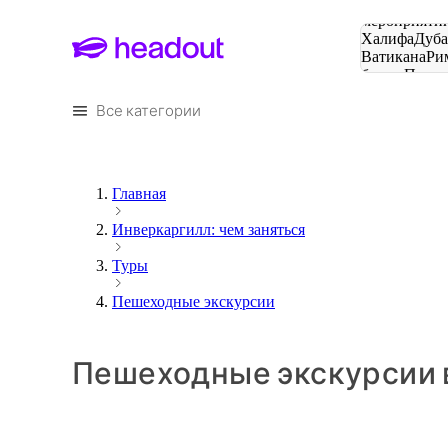
Поиск
мероприятий
Халифа
Дуб
Ватикана
Ри
башня
Пари
городов
Все категории
Главная
Инверкаргилл: чем заняться
Туры
Пешеходные экскурсии
Пешеходные экскурсии 