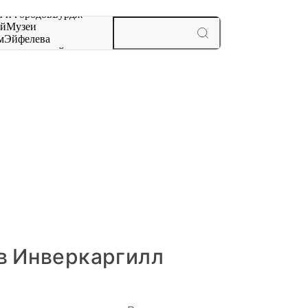
 и городов
Бурдж-
ай
Музеи
м
Эйфелева
ж
мероприятий и
в Инверкаргилл