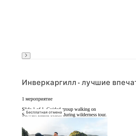
Инверкаргилл - лучшие впеча
1 мероприятие
Slide 1 of 1, Guided group walking on
Бесплатная отмена
Stewart Island beach during wilderness tour.