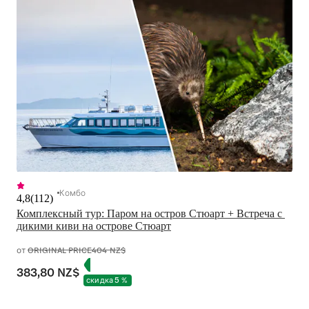
Комбо
4,8
(
112
)
Комплексный тур: Паром на остров Стюарт + Встреча с 
дикими киви на острове Стюарт
от
ORIGINAL PRICE
404 NZ$
383,80 NZ$
скидка 5 %