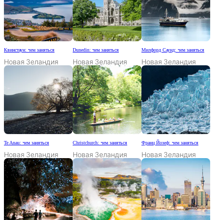
Квинстаун: чем заняться
Dunedin: чем заняться
Милфорд Саунд: чем заняться
Новая Зеландия
Новая Зеландия
Новая Зеландия
Te Anau: чем заняться
Christchurch: чем заняться
Франц Йозеф: чем заняться
Новая Зеландия
Новая Зеландия
Новая Зеландия