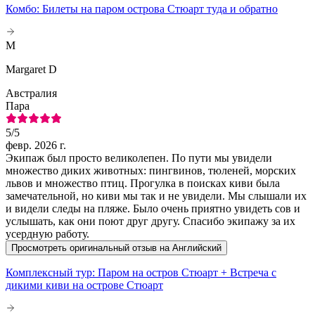
Комбо: Билеты на паром острова Стюарт туда и обратно
M
Margaret D
Австралия
Пара
5
/5
февр. 2026 г.
Экипаж был просто великолепен. По пути мы увидели
множество диких животных: пингвинов, тюленей, морских
львов и множество птиц. Прогулка в поисках киви была
замечательной, но киви мы так и не увидели. Мы слышали их
и видели следы на пляже. Было очень приятно увидеть сов и
услышать, как они поют друг другу. Спасибо экипажу за их
усердную работу.
Просмотреть оригинальный отзыв на Английский
Комплексный тур: Паром на остров Стюарт + Встреча с
дикими киви на острове Стюарт