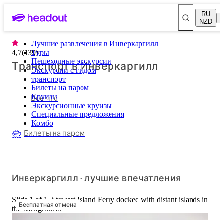
RU
NZD
Лучшие развлечения в Инверкаргилл
4,7
(
139
Туры
)
Пешеходные экскурсии
Транспорт в Инверкаргилл
Экскурсии с гидом
транспорт
Билеты на паром
Все что
Круизы
Экскурсионные круизы
Специальные предложения
Комбо
Билеты на паром
Инверкаргилл - лучшие впечатления
Slide 1 of 1, Stewart Island Ferry docked with distant islands in
Бесплатная отмена
the background.