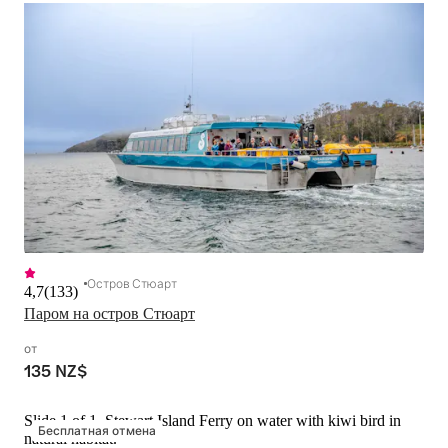
Остров Стюарт
4,7
(
133
)
Паром на остров Стюарт
от
135 NZ$
Slide 1 of 1, Stewart Island Ferry on water with kiwi bird in
Бесплатная отмена
natural habitat.