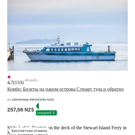
Комбо
4,7
(
133
)
Комбо: Билеты на паром острова Стюарт туда и обратно
от
ORIGINAL PRICE
274 NZ$
257,56 NZ$
скидка 6 %
Slide 1 of 1, Tourists on the deck of the Stewart Island Ferry in
Бесплатная отмена
New Zealand waters.