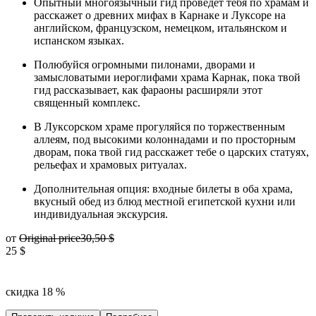
Опытный многоязычный гид проведет тебя по храмам и
расскажет о древних мифах в Карнаке и Луксоре на
английском, французском, немецком, итальянском и
испанском языках.
Полюбуйся огромными пилонами, дворами и
замысловатыми иероглифами храма Карнак, пока твой
гид рассказывает, как фараоны расширяли этот
священный комплекс.
В Луксорском храме прогуляйся по торжественным
аллеям, под высокими колоннадами и по просторным
дворам, пока твой гид расскажет тебе о царских статуях,
рельефах и храмовых ритуалах.
Дополнительная опция: входные билеты в оба храма,
вкусный обед из блюд местной египетской кухни или
индивидуальная экскурсия.
от
Original price
30,50 $
25 $
скидка 18 %