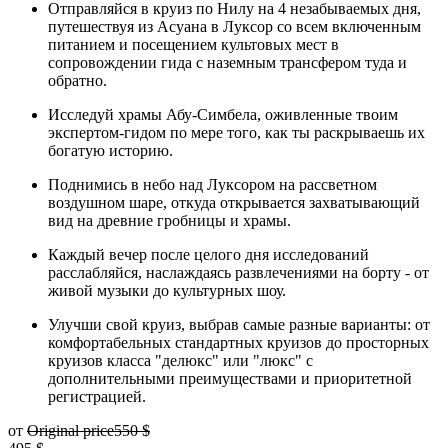
Отправляйся в круиз по Нилу на 4 незабываемых дня,
путешествуя из Асуана в Луксор со всем включенным
питанием и посещением культовых мест в
сопровождении гида с наземным трансфером туда и
обратно.
Исследуй храмы Абу-Симбела, оживленные твоим
экспертом-гидом по мере того, как ты раскрываешь их
богатую историю.
Поднимись в небо над Луксором на рассветном
воздушном шаре, откуда открывается захватывающий
вид на древние гробницы и храмы.
Каждый вечер после целого дня исследований
расслабляйся, наслаждаясь развлечениями на борту - от
живой музыки до культурных шоу.
Улучши свой круиз, выбрав самые разные варианты: от
комфортабельных стандартных круизов до просторных
круизов класса "делюкс" или "люкс" с
дополнительными преимуществами и приоритетной
регистрацией.
от
Original price
550 $