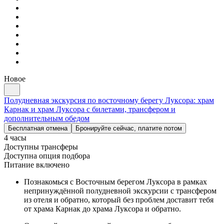
Новое
Полудневная экскурсия по восточному берегу Луксора: храм
Карнак и храм Луксора с билетами, трансфером и
дополнительным обедом
Бесплатная отмена
Бронируйте сейчас, платите потом
4 часы
Доступны трансферы
Доступна опция подбора
Питание включено
Познакомься с Восточным берегом Луксора в рамках
непринуждённой полудневной экскурсии с трансфером
из отеля и обратно, который без проблем доставит тебя
от храма Карнак до храма Луксора и обратно.