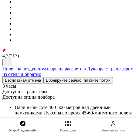
4,3
(
217
)
Полет на воздушном шаре на рассвете в Луксоре с трансфером
из отеля и обратно
Бесплатная отмена
Бронируйте сейчас, платите потом
3 часы
Доступны трансферы
Доступна опция подбора
Пари на высоте 400-500 метров над древними
памятниками Луксора во время 45-60-минутного полета
на рассветном воздушном шаре с сертифицированным
оператором.
Откройте для себя
Категории
Учетная запись
Полюбуйся храмом Хатшепсут, Колоссами Мемнона и