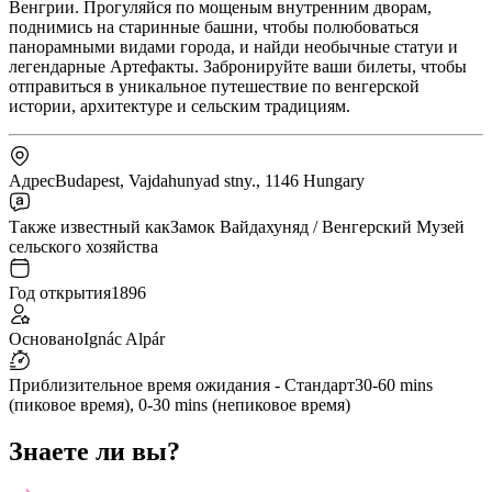
Венгрии. Прогуляйся по мощеным внутренним дворам,
поднимись на старинные башни, чтобы полюбоваться
панорамными видами города, и найди необычные статуи и
легендарные Артефакты. Забронируйте ваши билеты, чтобы
отправиться в уникальное путешествие по венгерской
истории, архитектуре и сельским традициям.
Адрес
Budapest, Vajdahunyad stny., 1146 Hungary
Также известный как
Замок Вайдахуняд / Венгерский Музей
сельского хозяйства
Год открытия
1896
Основано
Ignác Alpár
Приблизительное время ожидания - Стандарт
30-60 mins
(пиковое время), 0-30 mins (непиковое время)
Знаете ли вы?