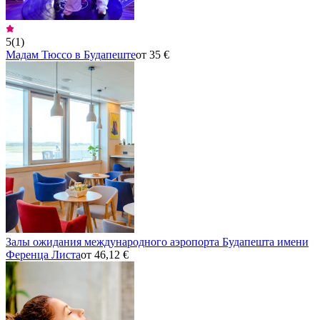
5
(
1
)
Мадам Тюссо в Будапеште
от 35 €
Залы ожидания международного аэропорта Будапешта имени
Ференца Листа
от 46,12 €