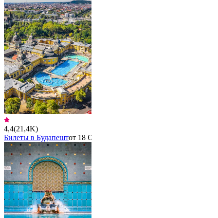
4,4
(
21,4K
)
Билеты в Будапешт
от 18 €