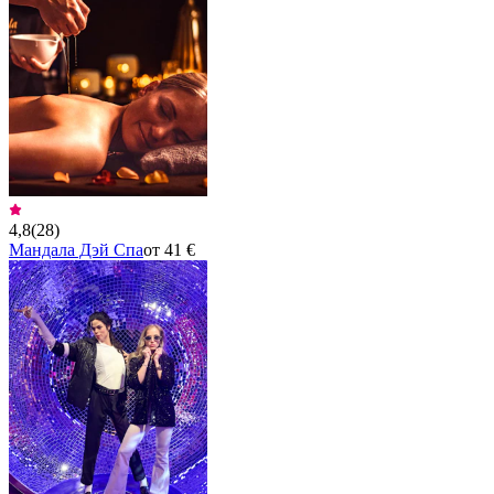
4,8
(
28
)
Мандала Дэй Спа
от 41 €