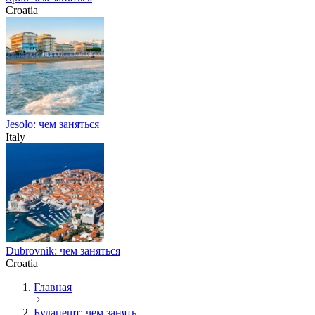
Croatia
Jesolo: чем заняться
Italy
Dubrovnik: чем заняться
Croatia
Главная
Будапешт: чем занять...