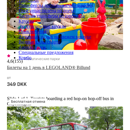
транспорт
Трансфер на достопримечательности
Проездные билеты на поезд
Частные трансферы из аэропорта
Круизы
Экскурсионные круизы
Приключения
Активный отдых на свежем воздухе
Водные виды спорта
Аренда лодок
Специальные предложения
Комбо
Тематические парки
4,6
(
155
)
Билеты на 1 день в LEGOLAND® Billund
от
349 DKK
Slide 1 of 1, Tourists boarding a red hop-on hop-off bus in
Бесплатная отмена
Copenhagen.