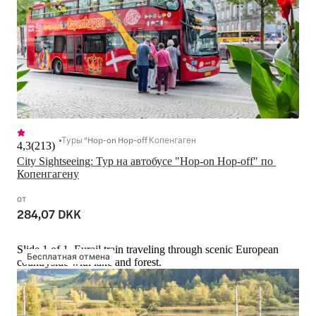
Туры "Hop-on Hop-off Копенгаген
4,3
(
213
)
City Sightseeing: Тур на автобусе "Hop-on Hop-off" по 
Копенгагену
от
284,07 DKK
Slide 1 of 1, Eurail train traveling through scenic European
Бесплатная отмена
countryside with lake and forest.