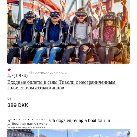
Тематические парки
4,7
(
1 874
)
Входные билеты в сады Тиволи с неограниченным 
количеством аттракционов
от
389 DKK
Slide 1 of 1, Guests with dogs enjoying a boat tour in
Бесплатная отмена
Copenhagen harbor.