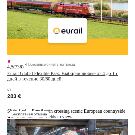
Проездные билеты на поезд
4,5
(
736
)
Eurail Global Flexible Pass: Выбирай любые от 4 до 15 
дней в течение 30/60 дней
от
283 €
Slide 1 of 1, Eurail train crossing scenic European countryside
Бесплатная отмена
with mountains and fields in view.