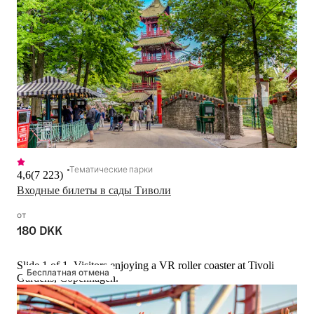
Тематические парки
4,6
(
7 223
)
Входные билеты в сады Тиволи
от
180 DKK
Slide 1 of 1, Visitors enjoying a VR roller coaster at Tivoli
Бесплатная отмена
Gardens, Copenhagen.