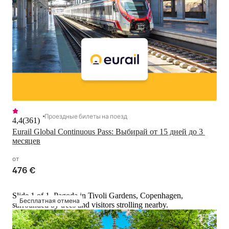
Проездные билеты на поезд
4,4
(
361
)
Eurail Global Continuous Pass: Выбирай от 15 дней до 3 
месяцев
от
476 €
Slide 1 of 1, Pagoda in Tivoli Gardens, Copenhagen,
Бесплатная отмена
surrounded by trees and visitors strolling nearby.