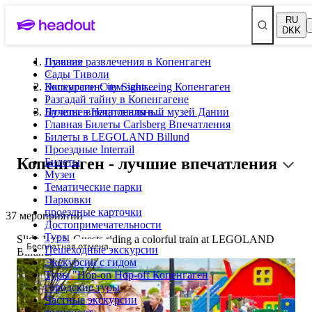
RU
DKK
Лучшие развлечения в Копенгаген
Главная
Сады Тиволи
Экскурсии City Sightseeing Копенгаген
Копенгаген: чем заня...
Разгадай тайну в Копенгагене
Билеты в Национальный музей Дании
Лучшие впечатления в...
Главная Билеты Carlsberg Впечатления
Билеты в LEGOLAND Billund
Проездные Interrail
Копенгаген - лучшие впечатления
Билеты
Музеи
Тематические парки
Парковки
проездные карточки
37 мероприятий
Достопримечательности
Туры
Slide 1 of 1, Guests riding a colorful train at LEGOLAND
Бесплатная отмена
Пешеходные экскурсии
Billund.
Экскурсии с гидом
Туры "Hop-on Hop-off Копенгаген
городские туры
Частные экскурсии