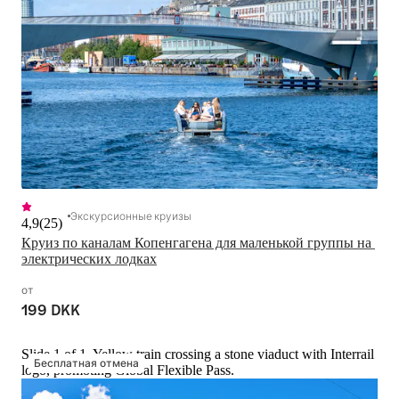
Экскурсионные круизы
4,9
(
25
)
Круиз по каналам Копенгагена для маленькой группы на 
электрических лодках
от
199 DKK
Slide 1 of 1, Yellow train crossing a stone viaduct with Interrail
Бесплатная отмена
logo, promoting Global Flexible Pass.