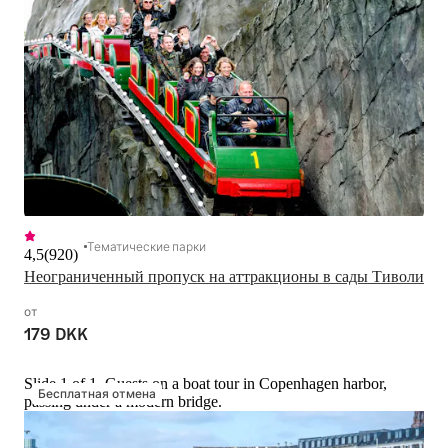
Тематические парки
4,5
(
920
)
Неограниченный пропуск на аттракционы в сады Тиволи
от
179 DKK
Slide 1 of 1, Guests on a boat tour in Copenhagen harbor,
Бесплатная отмена
passing under a modern bridge.