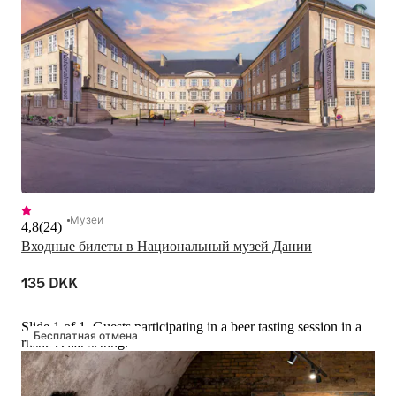
Музеи
4,8
(
24
)
Входные билеты в Национальный музей Дании
135 DKK
Slide 1 of 1, Guests participating in a beer tasting session in a
Бесплатная отмена
rustic cellar setting.