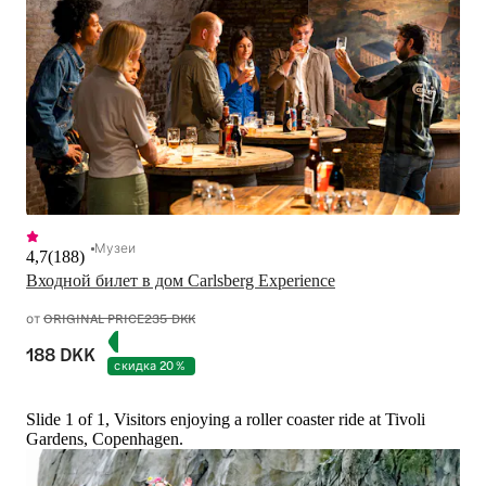
Музеи
4,7
(
188
)
Входной билет в дом Carlsberg Experience
от
ORIGINAL PRICE
235 DKK
188 DKK
скидка 20 %
Slide 1 of 1, Visitors enjoying a roller coaster ride at Tivoli
Gardens, Copenhagen.